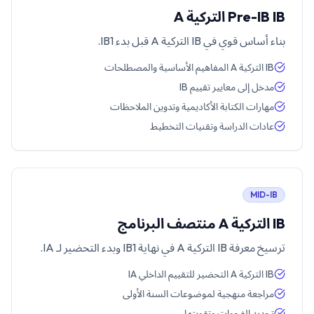
Pre-IB IB التركية A
بناء أساس قوي في IB التركية A قبل بدء IB1.
IB التركية A المفاهيم الأساسية والمصطلحات
مدخل إلى معايير تقييم IB
مهارات الكتابة الأكاديمية وتدوين الملاحظات
عادات الدراسة وتقنيات التخطيط
MID-IB
IB التركية A منتصف البرنامج
ترسيخ معرفة IB التركية A في نهاية IB1 وبدء التحضير لـ IA.
IB التركية A التحضير للتقييم الداخلي IA
مراجعة منهجية لموضوعات السنة الأولى
تحديد الفجوات وتقويتها