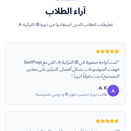
آراء الطلاب
تعليقات الطلاب الذين استفادوا من دورة
IB التركية A
"كنت أواجه صعوبة في IB التركية A، لكن مع TestPrep
فهمت الموضوعات بشكل أفضل. التركيز على معايير
التصحيح أحدث فرقاً كبيراً."
A. K.
A
طالب
دورة تحضير دبلوم IB ودروس خصوصية