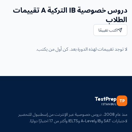
دروس خصوصية IB التركية A تقييمات
الطلاب
اكتب تقييمًا
لا توجد تقييمات لهذه الدورة بعد. كن أول من يكتب.
TestPrep
TP
ISTANBUL
منذ عام 2008، دروس خصوصية عبر الإنترنت من إسطنبول للتحضير
لاختبارات SAT وIB وA-Level وIELTS وأكثر من 17 اختبارًا دوليًا.