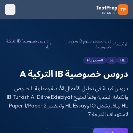
TestPrep
TP
ISTANBUL
دورة تحضير دبلوم IB ودروس
دروس خصوصية IB التركية
الرئيسية
خصوصية
A
HL
SL
المجموعة 1
دروس خصوصية IB التركية A
دروس فردية في تحليل الأعمال الأدبية ومقارنة النصوص
والكتابة النقدية وفقاً لمنهج IB Turkish A: Dil ve Edebiyat
HL وSL. يشمل IO وHL Essay وتحضير Paper 1/Paper 2
لاستهداف الدرجة 7.