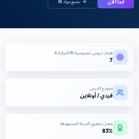
ابدأ الآن
جميع مواد
IB
هدف
دروس خصوصية IB التركية A
7
نموذج الدرس
فردي / أونلاين
معدل تحقيق الدرجة المستهدفة
83%