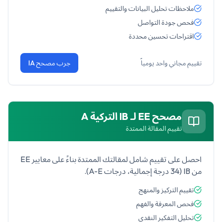
ملاحظات تحليل البيانات والتقييم
فحص جودة التواصل
اقتراحات تحسين محددة
تقييم مجاني واحد يومياً
جرب مصحح IA
مصحح EE لـ
IB التركية A
تقييم المقالة الممتدة
احصل على تقييم شامل لمقالتك الممتدة بناءً على معايير EE
من IB (34 درجة إجمالية، درجات A-E).
تقييم التركيز والمنهج
فحص المعرفة والفهم
تحليل التفكير النقدي