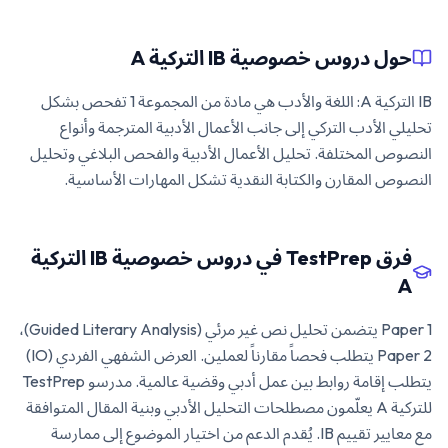
حول دروس خصوصية IB التركية A
IB التركية A: اللغة والأدب هي مادة من المجموعة 1 تفحص بشكل
تحليلي الأدب التركي إلى جانب الأعمال الأدبية المترجمة وأنواع
النصوص المختلفة. تحليل الأعمال الأدبية والفحص البلاغي وتحليل
النصوص المقارن والكتابة النقدية تشكل المهارات الأساسية.
فرق TestPrep في دروس خصوصية IB التركية
A
Paper 1 يتضمن تحليل نص غير مرئي (Guided Literary Analysis)،
Paper 2 يتطلب فحصاً مقارناً لعملين. العرض الشفهي الفردي (IO)
يتطلب إقامة روابط بين عمل أدبي وقضية عالمية. مدرسو TestPrep
للتركية A يعلّمون مصطلحات التحليل الأدبي وبنية المقال المتوافقة
مع معايير تقييم IB. يُقدم الدعم من اختيار الموضوع إلى ممارسة