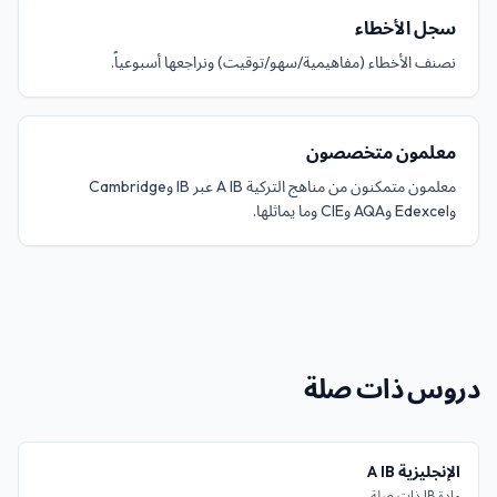
سجل الأخطاء
نصنف الأخطاء (مفاهيمية/سهو/توقيت) ونراجعها أسبوعياً.
معلمون متخصصون
معلمون متمكنون من مناهج التركية A IB عبر IB وCambridge
وEdexcel وAQA وCIE وما يماثلها.
دروس ذات صلة
الإنجليزية A IB
مادة IB ذات صلة