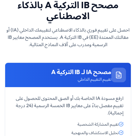
مصحح
IB التركية A
بالذكاء
الاصطناعي
احصل على تقييم فوري بالذكاء الاصطناعي لتقييمك الداخلي (IA) أو
مقالتك الممتدة (EE) في
IB التركية A
. يستخدم المصحح معايير IB
الرسمية ومدرب على آلاف النماذج المثالية.
مصحح IA لـ
IB التركية A
تقييم التقييم الداخلي
ارفع مسودة IA الخاصة بك أو الصق المحتوى للحصول على
تقييم مفصل بناءً على معايير IB الخمسة الرسمية (24 درجة
إجمالية).
تقييم المشاركة الشخصية
تحليل الاستكشاف والمنهجية