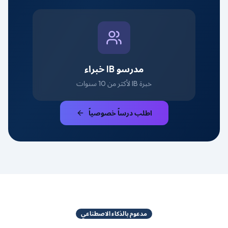
مدرسو IB خبراء
خبرة IB لأكثر من 10 سنوات
اطلب درساً خصوصياً
مدعوم بالذكاء الاصطناعي