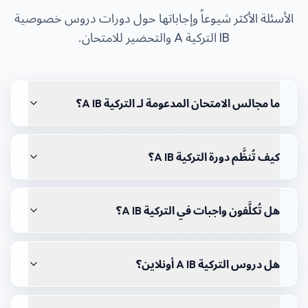
الأسئلة الأكثر شيوعاً وإجاباتها حول دورات
دروس خصوصية
IB التركية A
والتحضير للامتحان.
ما مجالس الامتحان المدعومة لـ التركية A IB؟
كيف تُنظَّم دورة التركية A IB؟
هل تُكلَّفون واجبات في التركية A IB؟
هل دروس التركية A IB أونلاين؟