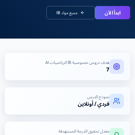
ابدأ الآن
جميع مواد
IB
هدف
دروس خصوصية IB الرياضيات AI
7
نموذج الدرس
فردي / أونلاين
معدل تحقيق الدرجة المستهدفة