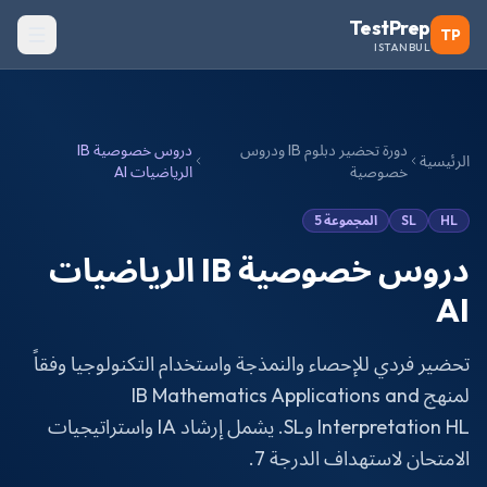
TestPrep
TP
ISTANBUL
دورة تحضير دبلوم IB ودروس
دروس خصوصية IB
الرئيسية
خصوصية
الرياضيات AI
HL
SL
المجموعة 5
دروس خصوصية IB الرياضيات
AI
تحضير فردي للإحصاء والنمذجة واستخدام التكنولوجيا وفقاً
لمنهج IB Mathematics Applications and
Interpretation HL وSL. يشمل إرشاد IA واستراتيجيات
الامتحان لاستهداف الدرجة 7.