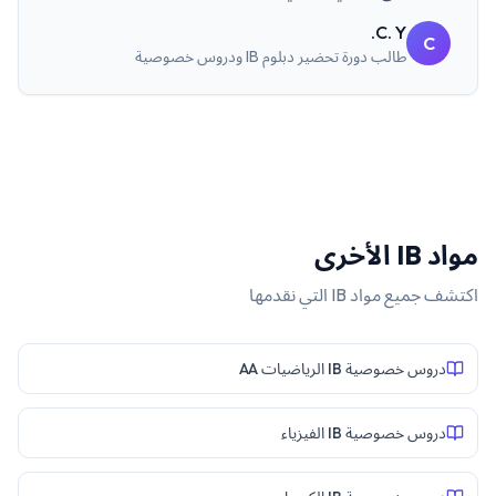
C. Y.
C
طالب
دورة تحضير دبلوم IB ودروس خصوصية
مواد
IB
الأخرى
اكتشف جميع مواد
IB
التي نقدمها
دروس خصوصية IB الرياضيات AA
دروس خصوصية IB الفيزياء