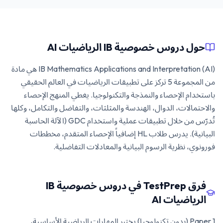
حول دروس خصوصية IB الرياضيات AI
IB Mathematics Applications and Interpretation (AI) هي مادة
من المجموعة 5 تركز على تطبيقات الرياضيات في العالم الحقيقي
باستخدام الإحصاء والنمذجة والتكنولوجيا. يغطي المنهج الإحصاء
والاحتمالات، الدوال، الهندسة والمثلثات، والتفاضل والتكامل، وكلها
تُدرّس من خلال تطبيقات عملية واستخدام GDC (الآلة الحاسبة
البيانية). يدرس طلاب HL إضافياً الإحصاء المتقدم، مخططات
فورونوي، نظرية الرسوم البيانية والمعادلات التفاضلية.
فرق TestPrep في دروس خصوصية IB
الرياضيات AI
Paper 1 (بدون تكنولوجيا) يختبر المهارات الرياضية الأساسية،