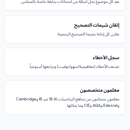
بعد كل موضوع نحل أسئلة من امتحانات سابقة خاصة بالمجلس.
إتقان شيمات التصحيح
نقارن كل إجابة بشيما التصحيح الرسمية.
سجل الأخطاء
نصنف الأخطاء (مفاهيمية/سهو/توقيت) ونراجعها أسبوعياً.
معلمون متخصصون
معلمون متمكنون من مناهج الرياضيات IB AI عبر IB وCambridge
وEdexcel وAQA وCIE وما يماثلها.