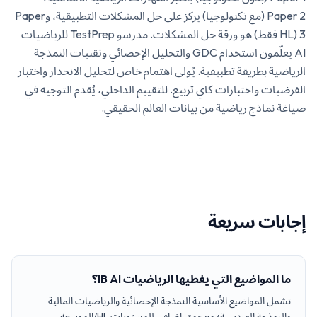
Paper 2 (مع تكنولوجيا) يركز على حل المشكلات التطبيقية، وPaper
3 (HL فقط) هو ورقة حل المشكلات. مدرسو TestPrep للرياضيات
AI يعلّمون استخدام GDC والتحليل الإحصائي وتقنيات النمذجة
الرياضية بطريقة تطبيقية. يُولى اهتمام خاص لتحليل الانحدار واختبار
الفرضيات واختبارات كاي تربيع. للتقييم الداخلي، يُقدم التوجيه في
صياغة نماذج رياضية من بيانات العالم الحقيقي.
إجابات سريعة
ما المواضيع التي يغطيها الرياضيات IB AI؟
تشمل المواضيع الأساسية النمذجة الإحصائية والرياضيات المالية
والنمذجة الهندسية؛ مع عمق إضافي للمستويات HL/الموسعة.