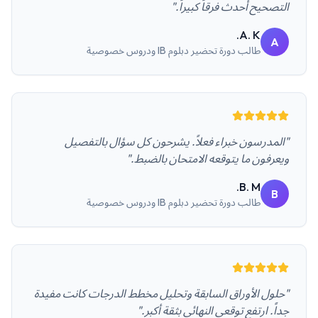
التصحيح أحدث فرقاً كبيراً."
A. K.
A
طالب
دورة تحضير دبلوم IB ودروس خصوصية
"المدرسون خبراء فعلاً. يشرحون كل سؤال بالتفصيل
ويعرفون ما يتوقعه الامتحان بالضبط."
B. M.
B
طالب
دورة تحضير دبلوم IB ودروس خصوصية
"حلول الأوراق السابقة وتحليل مخطط الدرجات كانت مفيدة
جداً. ارتفع توقعي النهائي بثقة أكبر."