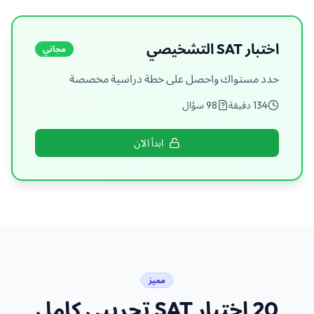
اختبار SAT التشخيصي
مجاني
حدد مستواك واحصل على خطة دراسية مخصصة
134
دقيقة
98
سؤال
ابدأ الآن
مميز
20 اختبار SAT تجريبي كامل