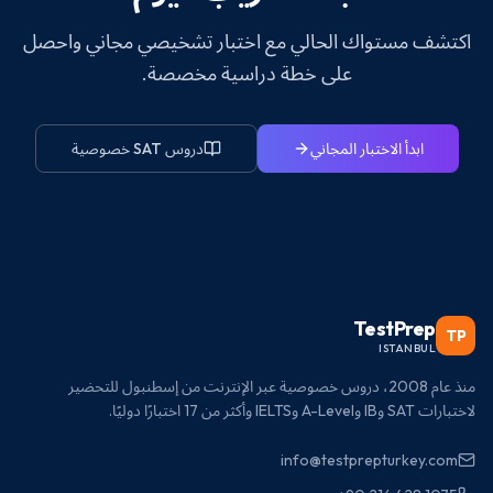
اكتشف مستواك الحالي مع اختبار تشخيصي مجاني واحصل
على خطة دراسية مخصصة.
ابدأ الاختبار المجاني
دروس SAT خصوصية
TestPrep
TP
ISTANBUL
منذ عام 2008، دروس خصوصية عبر الإنترنت من إسطنبول للتحضير
لاختبارات SAT وIB وA-Level وIELTS وأكثر من 17 اختبارًا دوليًا.
info@testprepturkey.com