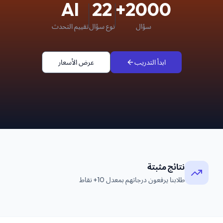
AI
22
2000+
سؤال
نوع سؤال
تقييم التحدث
ابدأ التدريب
عرض الأسعار
نتائج مثبتة
طلابنا يرفعون درجاتهم بمعدل 10+ نقاط