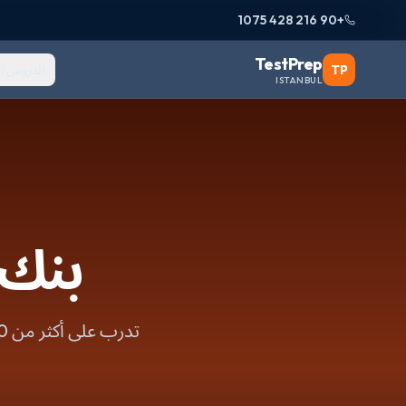
+90 216 428 1075
TestPrep
TP
الدروس ا
ISTANBUL
بنك أسئل