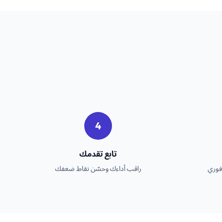
4
تابع تقدمك
فوري
راقب أداءك وحسّن نقاط ضعفك