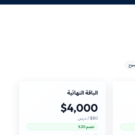
ضوح
الباقة النهائية
$4,000
$80
/ درس
خصم 20%