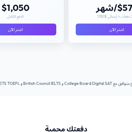
$/شهر
$1,050
الدفع الكامل
اشترِ الآن
اشترِ الآن
College Board و British Council IELTS و ETS TOEFL و Cambridge IGCSE و IB Diploma
دفعتك محمية