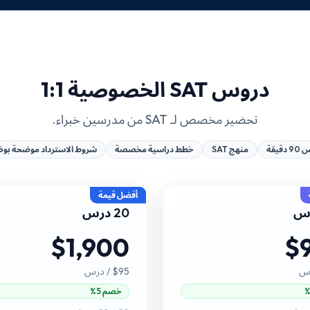
دروس SAT الخصوصية 1:1
تحضير مخصص لـ SAT من مدرسين خبراء.
دقيقة
منهج SAT
خطط دراسية مخصصة
شروط الاسترداد موضحة بو
أفضل قيمة
20 درس
$1,900
$
رس
$95
/ درس
خصم 5%