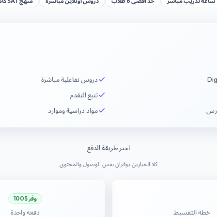
اشر
حد أقصى 6 طلاب
دروس أونلاين مباشرة
منهج SAT كامل
دروس تفاعلية مباشرة
تتبع التقدم
درس
مواد دراسية وموارد
اختر طريقة الدفع
كلا الخيارين يوفران نفس الوصول والمحتوى
وفر $100
خطة التقسيط
دفعة واحدة