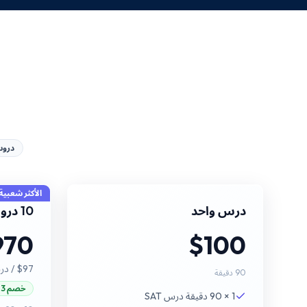
دروس 90 
الأكثر شعبية
درس واحد
10 دروس
970
$100
$97
/ د
90 دقيقة
خصم 3%
1 × 90 دقيقة درس SAT