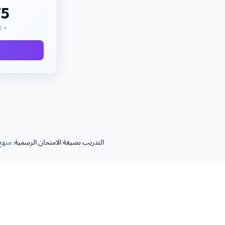
575
× 2 دفعات = إجمالي $1,150
التدريب بصيغة الامتحان الرسمية:
منهج متوافق مع  Digital SAT