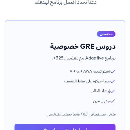
دعنا نحدد أفضل برنامج لهدفك.
مخصص
دروس GRE خصوصية
برنامج Adaptive مع معلمين 325+.
استراتيجية V + Q + AWA
خطة مركزة على نقاط الضعف
إرشاد الطلب
جدول مرن
مثالي لمستهدفي PhD والماجستير التنافسي.
احصل على تقييم مجاني