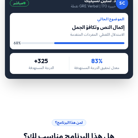
د. سلين تشيليك
SC
مباشر
خبيرة GRE Verbal | 170 نقطة
الموضوع الحالي
إكمال النص وتكافؤ الجمل
الاستدلال اللفظي: المفردات المتقدمة
68%
325+
83%
معدل تحقيق الدرجة المستهدفة
الدرجة المستهدفة
لمن هذا البرنامج؟
هل هذا البرنامج مناسب لك؟