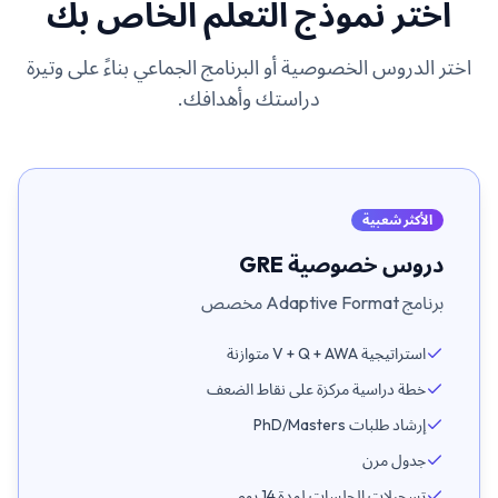
اختر نموذج التعلم الخاص بك
اختر الدروس الخصوصية أو البرنامج الجماعي بناءً على وتيرة
دراستك وأهدافك.
الأكثر شعبية
دروس خصوصية GRE
برنامج Adaptive Format مخصص
استراتيجية V + Q + AWA متوازنة
خطة دراسية مركزة على نقاط الضعف
إرشاد طلبات PhD/Masters
جدول مرن
تسجيلات الجلسات لمدة 14 يوم