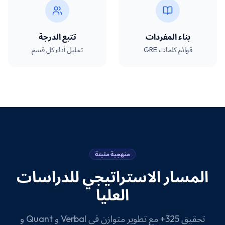
بناء المفردات
تتبع الدرجة
قوائم كلمات GRE
تحليل أداء كل قسم
منهجية مثبتة
المسار الاستراتيجي للدراسات
العليا
تحقيق 325+ مع تطوير متوازن في Verbal و Quant و