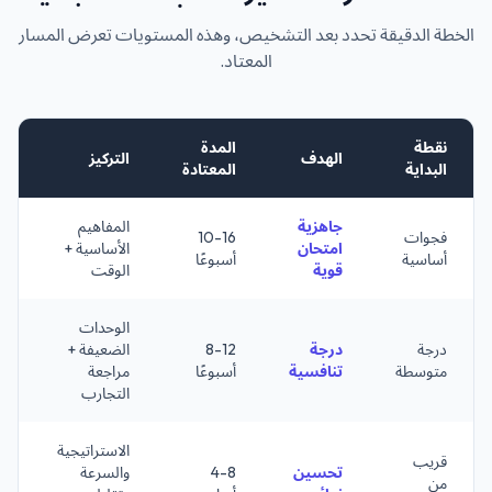
الخطة الدقيقة تحدد بعد التشخيص، وهذه المستويات تعرض المسار
المعتاد.
نقطة
المدة
ا
الهدف
التركيز
البداية
المعتادة
ا
جاهزية
المفاهيم
فجوات
10-16
د
امتحان
الأساسية +
أساسية
أسبوعًا
خ
قوية
الوقت
الوحدات
خ
درجة
درجة
8-12
الضعيفة +
أ
متوسطة
تنافسية
أسبوعًا
مراجعة
م
التجارب
ص
الاستراتيجية
قريب
تحسين
4-8
والسرعة
م
من