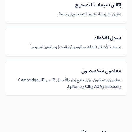
إتقان شيمات التصحيح
نقارن كل إجابة بشيما التصحيح الرسمية.
سجل الأخطاء
نصنف الأخطاء (مفاهيمية/سهو/توقيت) ونراجعها أسبوعياً.
معلمون متخصصون
معلمون متمكنون من مناهج إدارة الأعمال IB عبر IB وCambridge
وEdexcel وAQA وCIE وما يماثلها.