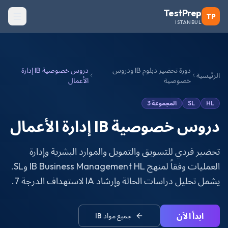
TestPrep
TP
ISTANBUL
دورة تحضير دبلوم IB ودروس
دروس خصوصية IB إدارة
الرئيسية
خصوصية
الأعمال
HL
SL
المجموعة 3
دروس خصوصية IB إدارة الأعمال
تحضير فردي للتسويق والتمويل والموارد البشرية وإدارة
العمليات وفقاً لمنهج IB Business Management HL وSL.
يشمل تحليل دراسات الحالة وإرشاد IA لاستهداف الدرجة 7.
ابدأ الآن
جميع مواد
IB