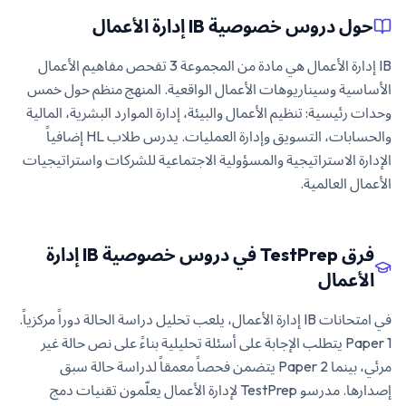
حول دروس خصوصية IB إدارة الأعمال
IB إدارة الأعمال هي مادة من المجموعة 3 تفحص مفاهيم الأعمال
الأساسية وسيناريوهات الأعمال الواقعية. المنهج منظم حول خمس
وحدات رئيسية: تنظيم الأعمال والبيئة، إدارة الموارد البشرية، المالية
والحسابات، التسويق وإدارة العمليات. يدرس طلاب HL إضافياً
الإدارة الاستراتيجية والمسؤولية الاجتماعية للشركات واستراتيجيات
الأعمال العالمية.
فرق TestPrep في دروس خصوصية IB إدارة
الأعمال
في امتحانات IB إدارة الأعمال، يلعب تحليل دراسة الحالة دوراً مركزياً.
Paper 1 يتطلب الإجابة على أسئلة تحليلية بناءً على نص حالة غير
مرئي، بينما Paper 2 يتضمن فحصاً معمقاً لدراسة حالة سبق
إصدارها. مدرسو TestPrep لإدارة الأعمال يعلّمون تقنيات دمج