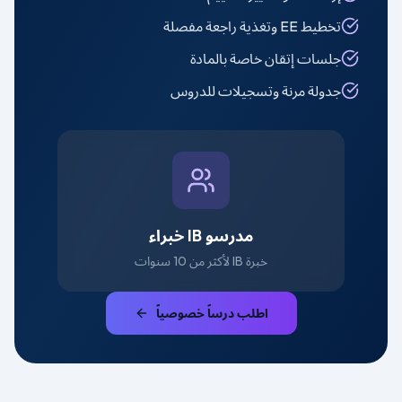
تخطيط EE وتغذية راجعة مفصلة
جلسات إتقان خاصة بالمادة
جدولة مرنة وتسجيلات للدروس
مدرسو IB خبراء
خبرة IB لأكثر من 10 سنوات
اطلب درساً خصوصياً