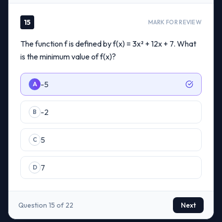
15
MARK FOR REVIEW
The function f is defined by f(x) = 3x² + 12x + 7. What
is the minimum value of f(x)?
-5
A
-2
B
5
C
7
D
Question 15 of 22
Next