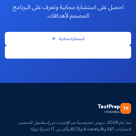
احصل على استشارة مجانية وتعرف على البرنامج
المصمم لأهدافك.
استشارة مجانية
واتساب
TestPrep
TP
ISTANBUL
منذ عام 2008، دروس خصوصية عبر الإنترنت من إسطنبول للتحضير
لاختبارات SAT وIB وA-Level وIELTS وأكثر من 17 اختبارًا دوليًا.