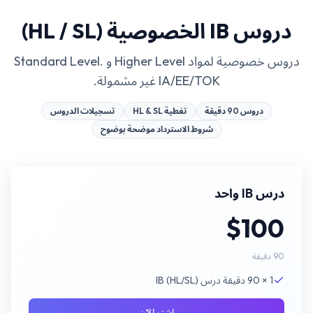
دروس IB الخصوصية (HL / SL)
دروس خصوصية لمواد Higher Level و Standard Level.
IA/EE/TOK غير مشمولة.
دروس 90 دقيقة
تغطية HL & SL
تسجيلات الدروس
شروط الاسترداد موضحة بوضوح
درس IB واحد
$100
90 دقيقة
1 × 90 دقيقة درس IB (HL/SL)
اشترِ الآن