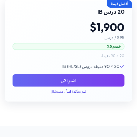
أفضل قيمة
20 درس IB
$1,900
$95
/ درس
خصم 5%
20 × 90 دقيقة
20 × 90 دقيقة دروس IB (HL/SL)
اشترِ الآن
غير متأكد؟ اسأل مستشارًا