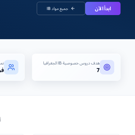
ابدأ الآن
جميع مواد
IB
هدف
دروس خصوصية IB الجغرافيا
نم
7
فر
ل