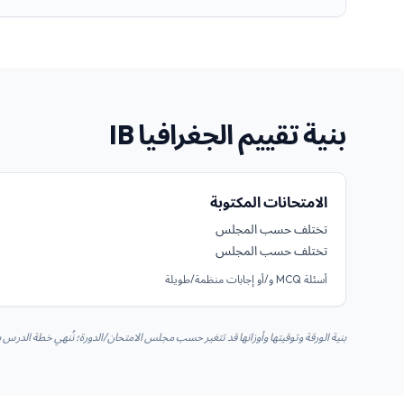
بنية تقييم الجغرافيا IB
الامتحانات المكتوبة
تختلف حسب المجلس
تختلف حسب المجلس
أسئلة MCQ و/أو إجابات منظمة/طويلة
بنية الورقة وتوقيتها وأوزانها قد تتغير حسب مجلس الامتحان/الدورة؛ نُنهي خطة الدر