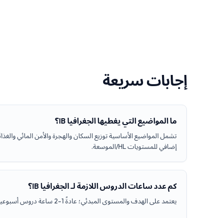
إجابات سريعة
ما المواضيع التي يغطيها الجغرافيا IB؟
تشمل المواضيع الأساسية توزيع السكان والهجرة والأمن المائي والغذائ
إضافي للمستويات HL/الموسعة.
كم عدد ساعات الدروس اللازمة لـ الجغرافيا IB؟
يعتمد على الهدف والمستوى المبدئي؛ عادةً 1-2 ساعة دروس أسبوعياً مع 3-5 ساعات عمل مستقل.