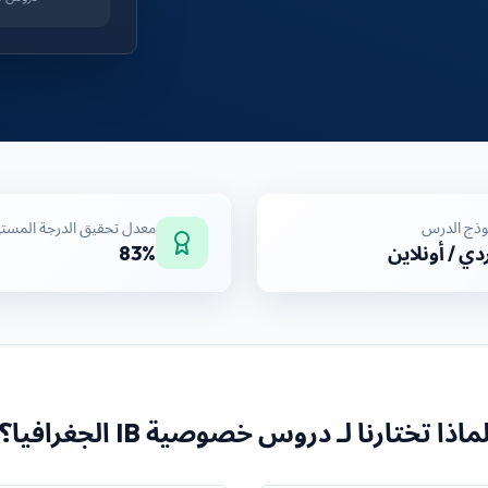
وذج الدرس
معدل تحقيق الدرجة المست
دي / أونلاين
83%
ماذا تختارنا لـ
دروس خصوصية IB الجغرافيا
؟