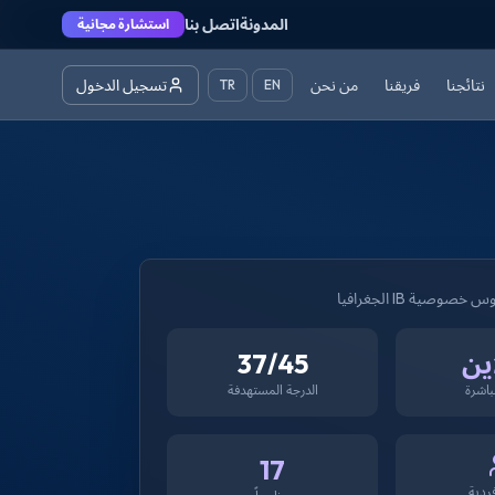
المدونة
اتصل بنا
استشارة مجانية
نتائجنا
فريقنا
من نحن
تسجيل الدخول
TR
EN
 خصوصية IB الجغرافيا
ين
37/45
اشرة
الدرجة المستهدفة
17
ردية