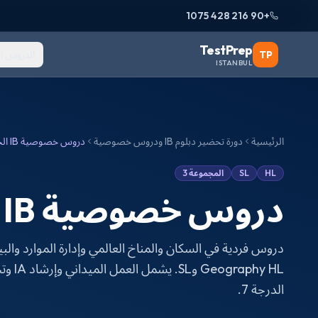
+90 216 428 1075
TestPrep
TP
الدروس ا
ISTANBUL
الرئيسية
دورة تحضير دبلوم IB ودروس خصوصية
دروس خصوصية IB الجغرافيا
HL
SL
المجموعة 3
دروس خصوصية IB الجغرافيا
raphy HL
الدرجة 7.