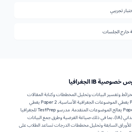
تبار تجريبي
ة خارج الجلسات
فيا، قراءة الخرائط وتفسير البيانات وتحليل المخططات وكتابة المقالات
الجغرافية مهارات حاسمة. Paper 1 يغطي الموضوعات الجغرافية الأساسية، Paper 2 يغطي
الموضوعات الاختيارية وPaper 3 (HL) يعالج الموضوعات المتقدمة. مدرسو TestPrep للجغرافيا
يقدمون التوجيه لتقييم العمل الميداني (IA)، بما في ذلك صياغة الفرضية وطرق جمع البيانات
للأوراق السابقة وتحليل مخططات الدرجات تساعد الطلاب على