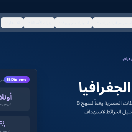
لخصوصية والدورات
اختبارات تجريبية
بنوك الأسئلة
الأسعار
دروس
IB Diploma
أونلا
دروس فردية في السكان والمناخ العالمي وإدارة الموارد والبيئات الحضرية وفقاً لمنهج IB
دروس مب
Geog وSL. يشمل العمل الميداني وإرشاد IA وتحليل الخرائط لاستهداف
دروس ف