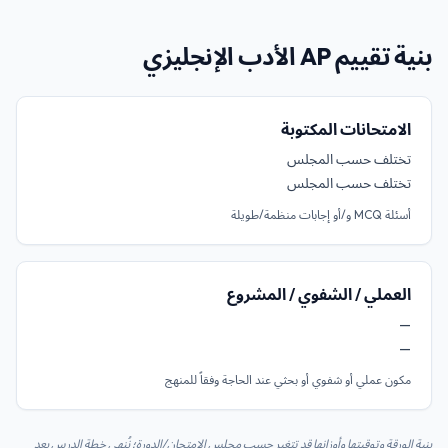
بنية تقييم AP الأدب الإنجليزي
الامتحانات المكتوبة
تختلف حسب المجلس
تختلف حسب المجلس
أسئلة MCQ و/أو إجابات منظمة/طويلة
العملي / الشفوي / المشروع
—
—
مكون عملي أو شفوي أو بحثي عند الحاجة وفقاً للمنهج
بنية الورقة وتوقيتها وأوزانها قد تتغير حسب مجلس الامتحان/الدورة؛ نُنهي خطة الدرس بعد