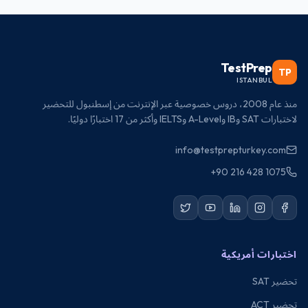
TestPrep
TP
ISTANBUL
منذ عام 2008، دروس خصوصية عبر الإنترنت من إسطنبول للتحضير
لاختبارات SAT وIB وA-Level وIELTS وأكثر من 17 اختبارًا دوليًا.
info@testprepturkey.com
+90 216 428 1075
اختبارات أمريكية
تحضير SAT
تحضير ACT