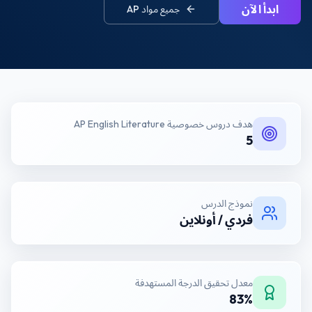
ابدأ الآن
جميع مواد
AP
هدف
دروس خصوصية AP English Literature
5
نموذج الدرس
فردي / أونلاين
معدل تحقيق الدرجة المستهدفة
83%