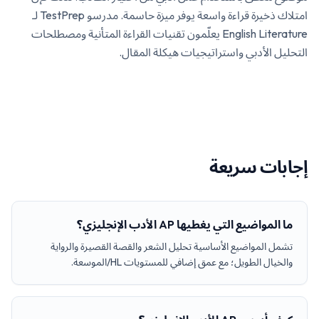
امتلاك ذخيرة قراءة واسعة يوفر ميزة حاسمة. مدرسو TestPrep لـ
English Literature يعلّمون تقنيات القراءة المتأنية ومصطلحات
التحليل الأدبي واستراتيجيات هيكلة المقال.
إجابات سريعة
ما المواضيع التي يغطيها AP الأدب الإنجليزي؟
تشمل المواضيع الأساسية تحليل الشعر والقصة القصيرة والرواية
والخيال الطويل؛ مع عمق إضافي للمستويات HL/الموسعة.