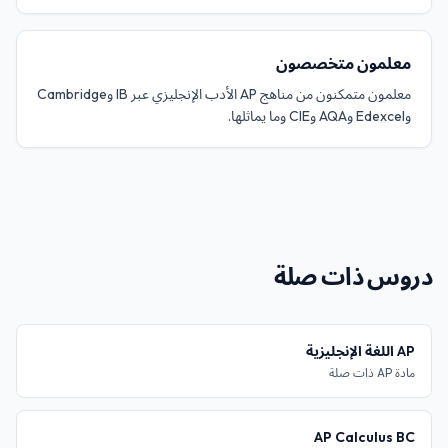
معلمون متخصصون
معلمون متمكنون من مناهج AP الأدب الإنجليزي عبر IB وCambridge
وEdexcel وAQA وCIE وما يماثلها.
دروس ذات صلة
AP اللغة الإنجليزية
مادة AP ذات صلة
AP Calculus BC