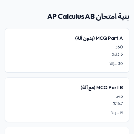
بنية امتحان AP Calculus AB
MCQ Part A (بدون آلة)
60د
%33.3
30 سؤالاً
MCQ Part B (مع آلة)
45د
%16.7
15 سؤالاً