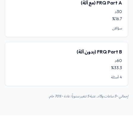
FRQ Part A (مع آلة)
30د
%16.7
سؤالان
FRQ Part B (بدون آلة)
60د
%33.3
4 أسئلة
إجمالي ~3 ساعات و15د. عتبة 5 تتغير سنوياً؛ عادة ~%70 خام.