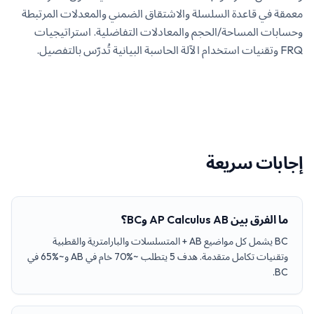
معمقة في قاعدة السلسلة والاشتقاق الضمني والمعدلات المرتبطة
وحسابات المساحة/الحجم والمعادلات التفاضلية. استراتيجيات
FRQ وتقنيات استخدام الآلة الحاسبة البيانية تُدرّس بالتفصيل.
إجابات سريعة
ما الفرق بين AP Calculus AB وBC؟
BC يشمل كل مواضيع AB + المتسلسلات والبارامترية والقطبية
وتقنيات تكامل متقدمة. هدف 5 يتطلب ~%70 خام في AB و~%65 في
BC.