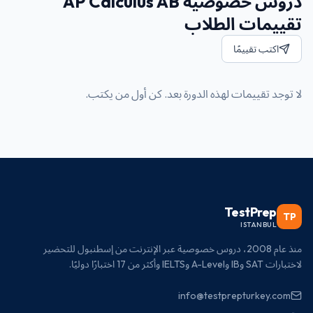
دروس خصوصية AP Calculus AB
تقييمات الطلاب
اكتب تقييمًا
لا توجد تقييمات لهذه الدورة بعد. كن أول من يكتب.
TestPrep
TP
ISTANBUL
منذ عام 2008، دروس خصوصية عبر الإنترنت من إسطنبول للتحضير
لاختبارات SAT وIB وA-Level وIELTS وأكثر من 17 اختبارًا دوليًا.
info@testprepturkey.com