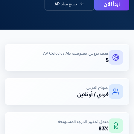
ابدأ الآن
جميع مواد
AP
هدف
دروس خصوصية AP Calculus AB
5
نموذج الدرس
فردي / أونلاين
معدل تحقيق الدرجة المستهدفة
83%