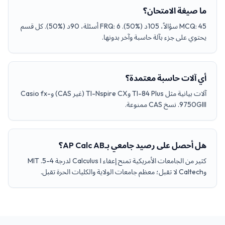
ما صيغة الامتحان؟
MCQ: 45 سؤالاً، 105د (%50). FRQ: 6 أسئلة، 90د (%50). كل قسم
يحتوي على جزء بآلة حاسبة وآخر بدونها.
أي آلات حاسبة معتمدة؟
آلات بيانية مثل TI-84 Plus وTI-Nspire CX (غير CAS) وCasio fx-
9750GIII. نسخ CAS ممنوعة.
هل أحصل على رصيد جامعي بـAP Calc AB؟
كثير من الجامعات الأمريكية تمنح إعفاء Calculus I لدرجة 4-5. MIT
وCaltech لا تقبل؛ معظم جامعات الولاية والكليات الحرة تقبل.