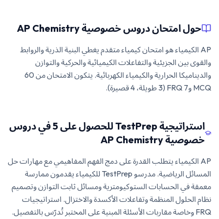
حول امتحان دروس خصوصية AP Chemistry
AP الكيمياء هو امتحان كيمياء متقدم يغطي البنية الذرية والروابط
والقوى بين الجزيئية والتفاعلات الكيميائية والحركية والتوازن
والديناميكا الحرارية والكيمياء الكهربائية. يتكون الامتحان من 60
MCQ و7 FRQ (3 طويلة، 4 قصيرة).
استراتيجية TestPrep للحصول على 5 في دروس
خصوصية AP Chemistry
AP الكيمياء يتطلب القدرة على دمج الفهم المفاهيمي مع مهارات حل
المسائل الرياضية. مدرسو TestPrep للكيمياء يقدمون ممارسة
معمقة في الحسابات الستوكيومترية ومسائل ثابت التوازن وتصميم
نظام الحلول المنظمة وتفاعلات الأكسدة والاختزال. استراتيجيات
FRQ وخاصة مقاربات الأسئلة المبنية على المختبر تُدرّس بالتفصيل.