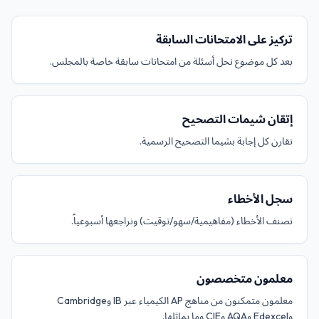
تركيز على الامتحانات السابقة
بعد كل موضوع نحل أسئلة من امتحانات سابقة خاصة بالمجلس.
إتقان شيمات التصحيح
نقارن كل إجابة بشيما التصحيح الرسمية.
سجل الأخطاء
نصنف الأخطاء (مفاهيمية/سهو/توقيت) ونراجعها أسبوعياً.
معلمون متخصصون
معلمون متمكنون من مناهج AP الكيمياء عبر IB وCambridge
وEdexcel وAQA وCIE وما يماثلها.