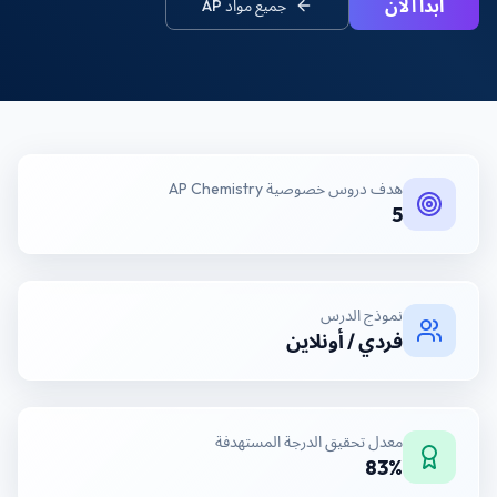
ابدأ الآن
جميع مواد
AP
هدف
دروس خصوصية AP Chemistry
5
نموذج الدرس
فردي / أونلاين
معدل تحقيق الدرجة المستهدفة
83%