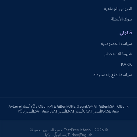
الدروس الجماعية
بنوك الأسئلة
قانوني
سياسة الخصوصية
شروط الاستخدام
KVKK
سياسة الدفع والاسترداد
SAT QBank
GMAT QBank
GRE QBank
PTE QBank
YÖS QBank
أسعار A-Level
أسعار IGCSE
أسعار UCAT
أسعار LNAT
أسعار SSAT
أسعار LSAT
أسعار YÖS
©
2026
TestPrep Istanbul. جميع الحقوق محفوظة.
English
|
Turkce
|
إسطنبول، تركيا