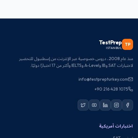
TestPrep
TP
ISTANBUL
منذ عام 2008، دروس خصوصية عبر الإنترنت من إسطنبول للتحضير
لاختبارات SAT وIB وA-Level وIELTS وأكثر من 17 اختبارًا دوليًا.
info@testprepturkey.com
+90 216 428 1075
اختبارات أمريكية