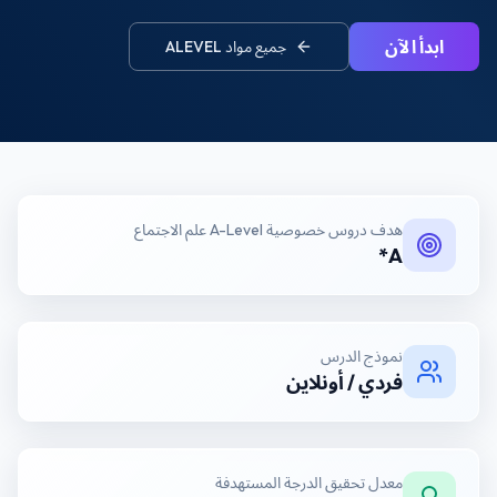
ابدأ الآن
جميع مواد
ALEVEL
هدف
دروس خصوصية A-Level علم الاجتماع
A*
نموذج الدرس
فردي / أونلاين
معدل تحقيق الدرجة المستهدفة