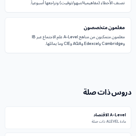
نصنف الأخطاء (مفاهيمية/سهو/توقيت) ونراجعها أسبوعياً.
معلمون متخصصون
معلمون متمكنون من مناهج A-Level علم الاجتماع عبر IB
وCambridge وEdexcel وAQA وCIE وما يماثلها.
دروس ذات صلة
A-Level الاقتصاد
مادة ALEVEL ذات صلة