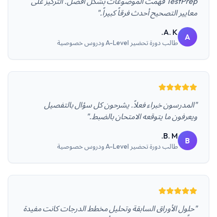
TestPrep فهمت الموضوعات بشكل أفضل. التركيز على
معايير التصحيح أحدث فرقاً كبيراً."
A. K.
A
طالب
دورة تحضير A-Level ودروس خصوصية
"المدرسون خبراء فعلاً. يشرحون كل سؤال بالتفصيل
ويعرفون ما يتوقعه الامتحان بالضبط."
B. M.
B
طالب
دورة تحضير A-Level ودروس خصوصية
"حلول الأوراق السابقة وتحليل مخطط الدرجات كانت مفيدة