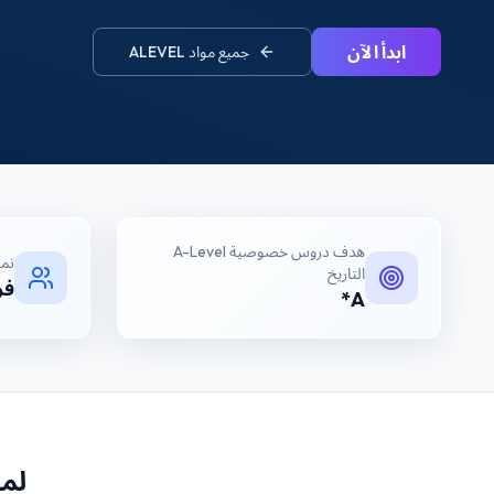
ابدأ الآن
جميع مواد
ALEVEL
هدف
دروس خصوصية A-Level
نم
التاريخ
فر
A*
لما