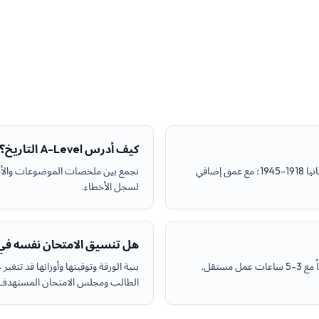
كيف أدرس A-Level التاريخ؟
تشمل المواضيع الأساسية إنجلترا التيودورية وروسيا 1855-1964 وألمانيا 1918-1945؛ مع عمق إضافي
نجمع بين ملخصات الموضوعات والأسئل
لسجل الأخطاء.
هل تنسيق الامتحان نفسه في 
بنية الورقة وتوقيتها وأوزانها قد تت
الطالب ومجلس الامتحان المستهدف