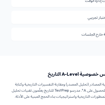
 إدارة الوقت
تبار تجريبي
ة خارج الجلسات
يم موثوقية المصادر (تحليل المصدر) ومقارنة التفسيرات التاريخية وكتابة
مقال أكاديمي منظم أمور حاسمة للحصول على A*. مدرسو TestPrep للتاريخ يعلّمون تقنيات تحليل
المنظورات التاريخية واستراتيجيات بناء الحجج المبنية على الأدلة.