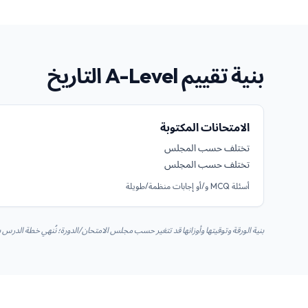
بنية تقييم A-Level التاريخ
الامتحانات المكتوبة
تختلف حسب المجلس
تختلف حسب المجلس
أسئلة MCQ و/أو إجابات منظمة/طويلة
بنية الورقة وتوقيتها وأوزانها قد تتغير حسب مجلس الامتحان/الدورة؛ نُنهي خطة الدر