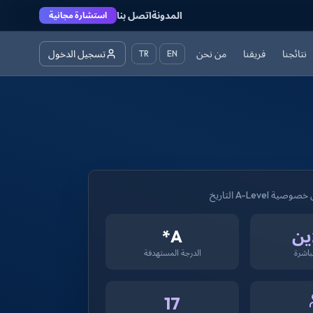
المدونة
اتصل بنا
استشارة مجانية
نتائجنا
فريقنا
من نحن
تسجيل الدخول
TR
EN
ية A-Level التاريخ
ين
A*
اشرة
الدرجة المستهدفة
17