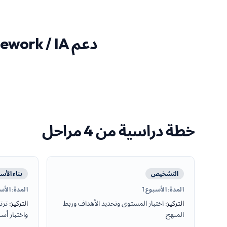
دعم Coursework / IA لـ A-Level التاريخ
خطة دراسية من 4 مراحل
التشخيص
بناء الأ
المدة
:
الأسبوع 1
المدة
:
الأساب
التركيز
:
اختبار المستوى وتحديد الأهداف وربط
التركيز
:
ترت
المنهج
واختبار أس