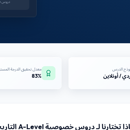
دروس ف
وذج الدرس
معدل تحقيق الدرجة المست
دي / أونلاين
83%
ذا تختارنا لـ
دروس خصوصية A-Level التاريخ