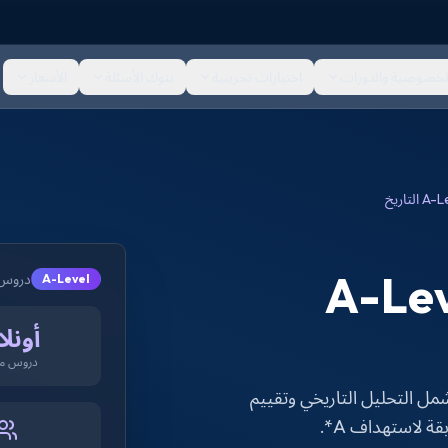
لخصوصية والدورات
اختبارات تجريبية
بنوك الأسئلة
الأسعار
صوصية A-Level
دروس خصوص
A-Level
أونلا
دروس مب
ردية وفقاً لمنهج CIE وEdexcel لتاريخ A-Level تشمل التحليل التاريخي وتقييم
ة لاستهداف A*.