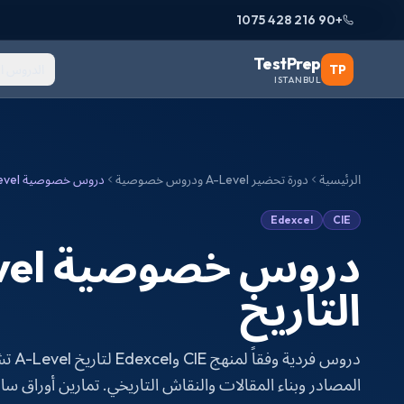
+90 216 428 1075
TestPrep
TP
الدروس ا
ISTANBUL
الرئيسية
دورة تحضير A-Level ودروس خصوصية
دروس خصوصية A-Level التاريخ
Edexcel
CIE
دروس خ
التاريخ
دروس ف
المصادر وبناء المقالات والنقاش التاريخي. تمارين أوراق سابق