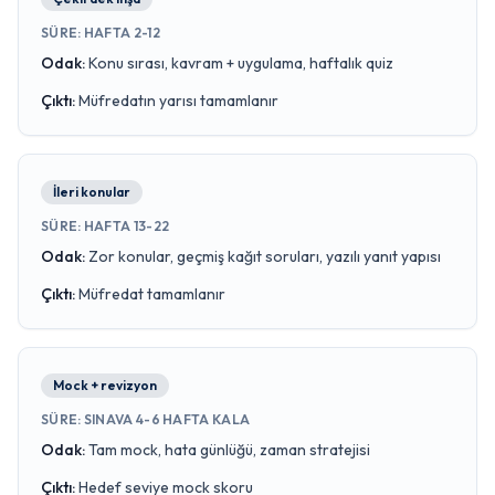
SÜRE
:
HAFTA 2-12
Odak
:
Konu sırası, kavram + uygulama, haftalık quiz
Çıktı
:
Müfredatın yarısı tamamlanır
İleri konular
SÜRE
:
HAFTA 13-22
Odak
:
Zor konular, geçmiş kağıt soruları, yazılı yanıt yapısı
Çıktı
:
Müfredat tamamlanır
Mock + revizyon
SÜRE
:
SINAVA 4-6 HAFTA KALA
Odak
:
Tam mock, hata günlüğü, zaman stratejisi
Çıktı
:
Hedef seviye mock skoru