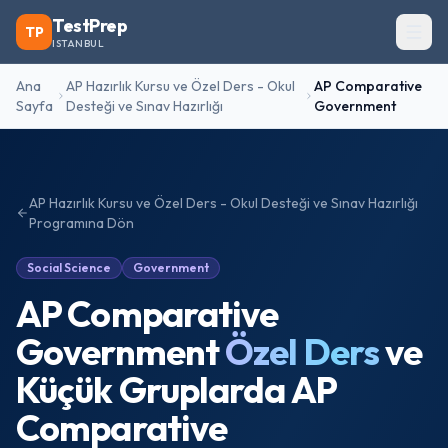
TestPrep
TP
ISTANBUL
Ana
AP Hazırlık Kursu ve Özel Ders - Okul
AP Comparative
Sayfa
Desteği ve Sınav Hazırlığı
Government
AP Hazırlık Kursu ve Özel Ders - Okul Desteği ve Sınav Hazırlığı
Programına Dön
Social Science
Government
AP Comparative
Government
Özel Ders
ve
Küçük Gruplarda
AP
Comparative