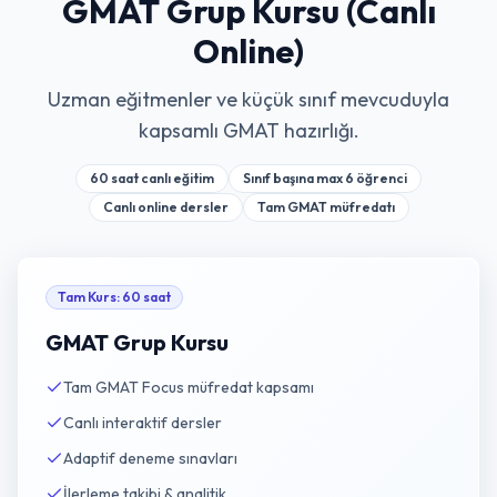
GMAT Grup Kursu (Canlı
Online)
Uzman eğitmenler ve küçük sınıf mevcuduyla
kapsamlı GMAT hazırlığı.
60 saat canlı eğitim
Sınıf başına max 6 öğrenci
Canlı online dersler
Tam GMAT müfredatı
Tam Kurs
:
60 saat
GMAT Grup Kursu
Tam GMAT Focus müfredat kapsamı
Canlı interaktif dersler
Adaptif deneme sınavları
İlerleme takibi & analitik