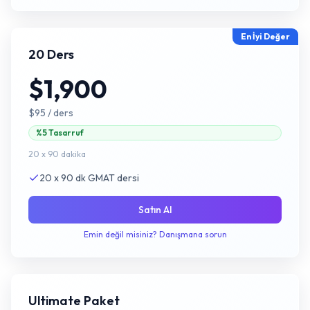
En İyi Değer
20 Ders
$1,900
$95
/ ders
%5 Tasarruf
20 x 90 dakika
20 x 90 dk GMAT dersi
Satın Al
Emin değil misiniz? Danışmana sorun
Ultimate Paket