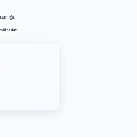
ırlığı.
müfredatı