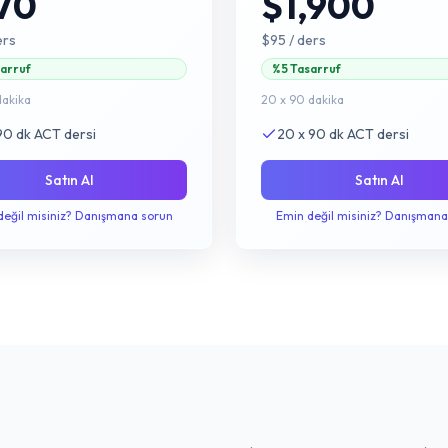
70
$1,900
ers
$95
/ ders
arruf
%5 Tasarruf
dakika
20 x 90 dakika
90 dk ACT dersi
20 x 90 dk ACT dersi
Satın Al
Satın Al
değil misiniz? Danışmana sorun
Emin değil misiniz? Danışmana