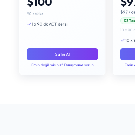
$100
$9
$97
/ d
90 dakika
%3 Tas
1 x 90 dk ACT dersi
10 x 90 
10 x 
Satın Al
Emin değil misiniz? Danışmana sorun
Emin 