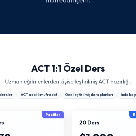
müfredatı içerir.
ACT 1:1 Özel Ders
Uzman eğitmenlerden kişiselleştirilmiş ACT hazırlığı.
dersler
ACT odaklı müfredat
Özelleştirilmiş ders planları
İade koşu
Popüler
E
rs
20 Ders