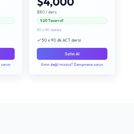
$4,000
$80
/ ders
%20 Tasarruf
50 x 90 dakika
50 x 90 dk ACT dersi
Satın Al
 sorun
Emin değil misiniz? Danışmana sorun