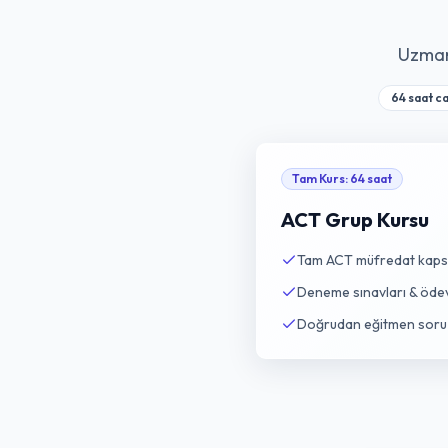
Uzman 
64 saat ca
Tam Kurs
:
64 saat
ACT Grup Kursu
Tam ACT müfredat kap
Deneme sınavları & öde
Doğrudan eğitmen sor