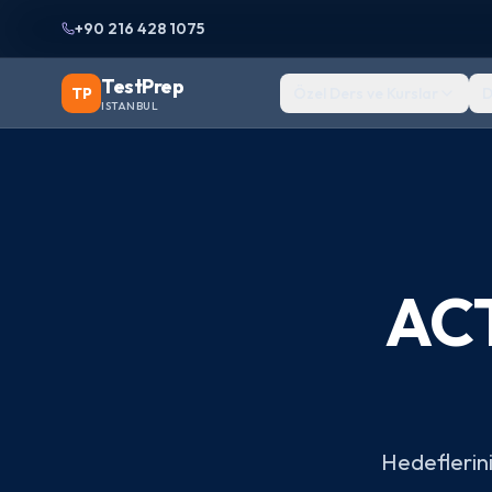
+90 216 428 1075
TestPrep
TP
Özel Ders ve Kurslar
D
ISTANBUL
ACT
Hedeflerini