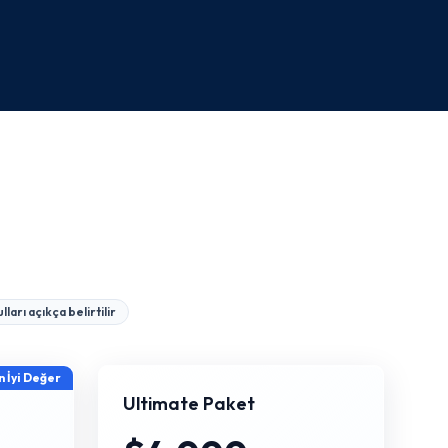
lları açıkça belirtilir
n İyi Değer
Ultimate Paket