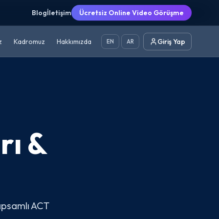
Blog
İletişim
Ücretsiz Online Video Görüşme
z
Kadromuz
Hakkımızda
Giriş Yap
EN
AR
rı &
kapsamlı ACT