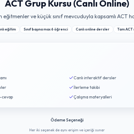
ACT Grup Kursu (Canlı Online)
eğitmenler ve küçük sınıf mevcuduyla kapsamlı ACT haz
nlı eğitim
Sınıf başına max 6 öğrenci
Canlı online dersler
Tam ACT 
samı
Canlı interaktif dersler
vler
İlerleme takibi
u-cevap
Çalışma materyalleri
Ödeme Seçeneği
Her iki seçenek de aynı erişim ve içeriği sunar