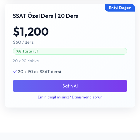
En İyi Değer
SSAT Özel Ders | 20 Ders
$1,200
$60
/ ders
%8 Tasarruf
20 x 90 dakika
20 x 90 dk SSAT dersi
Satın Al
Emin değil misiniz? Danışmana sorun