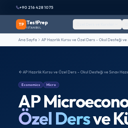
+90 216 428 1075
TestPrep
TP
Özel Ders ve Kurslar
D
ISTANBUL
Ana Sayfa
AP Hazırlık Kursu ve Özel Ders - Okul Desteği ve 
AP Hazırlık Kursu ve Özel Ders - Okul Desteği ve Sınav Hazır
Economics
Micro
AP Microecon
Özel Ders
ve K