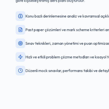
göre kişiselleştirilmiş ders planı oluşturulur.
Konu bazlı derinlemesine analiz ve kavramsal açık
Past paper çözümleri ve mark scheme kriterleri ana
Sınav teknikleri, zaman yönetimi ve puan optimizas
Hızlı ve etkili problem çözme metodları ve kısayol t
Düzenli mock sınavlar, performans takibi ve detaylı 