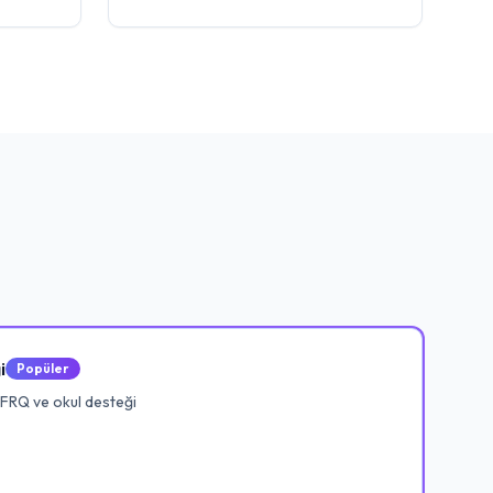
i
Popüler
 FRQ ve okul desteği