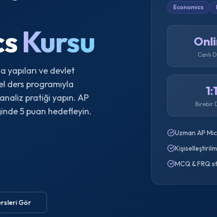
Economics
cs
Kursu
Onl
Canlı 
sa yapıları ve devlet
l ders programıyla
1:
naliz pratiği yapın. AP
Birebir 
ğinde 5 puan hedefleyin.
Uzman AP Mic
Kişiselleştiril
MCQ & FRQ str
rsleri Gör