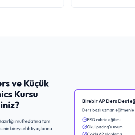
rs ve Küçük
ics Kursu
Birebir AP Ders Desteğ
iniz?
Ders bazlı uzman eğitmenle
FRQ rubric eğitimi
azırlığı
müfredatına tam
Okul pacing'e uyum
inin bireysel ihtiyaçlarına
Çoklu AP planlama