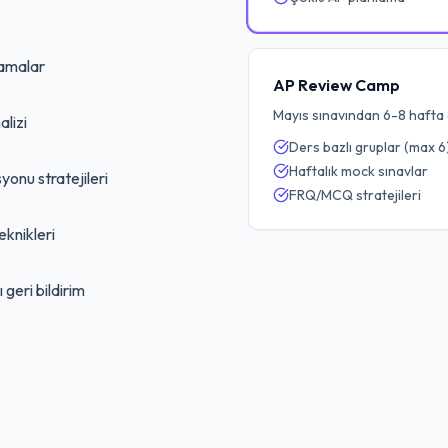
lamalar
AP Review Camp
Mayıs sınavından 6-8 hafta 
lizi
Ders bazlı gruplar (max 6
Haftalık mock sınavlar
yonu stratejileri
FRQ/MCQ stratejileri
eknikleri
geri bildirim