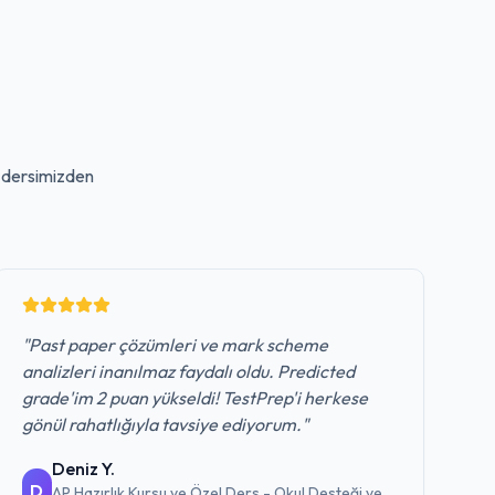
dersimizden
"
Past paper çözümleri ve mark scheme
analizleri inanılmaz faydalı oldu. Predicted
grade'im 2 puan yükseldi! TestPrep'i herkese
gönül rahatlığıyla tavsiye ediyorum.
"
Deniz Y.
D
AP Hazırlık Kursu ve Özel Ders - Okul Desteği ve