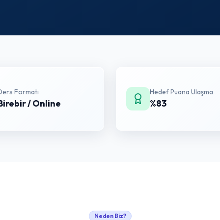
Ders Formatı
Hedef Puana Ulaşma
Birebir / Online
%83
Neden Biz?