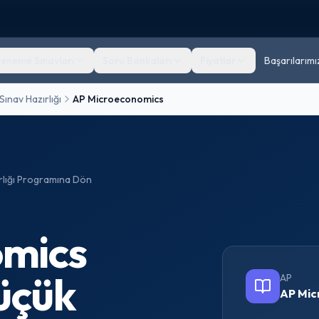
eneme Sınavları
Soru Bankaları
Fiyatlar
Başarılarımı
Sınav Hazırlığı
AP Microeconomics
lığı
Programına Dön
omics
üçük
AP
AP Mic