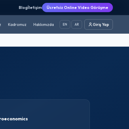
Blog
İletişim
Ücretsiz Online Video Görüşme
z
Kadromuz
Hakkımızda
Giriş Yap
EN
AR
roeconomics