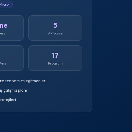
Micro
ine
5
Ders
AP Score
1
17
Ders
Program
roeconomics egitmenleri
miş çalışma planı
atejileri