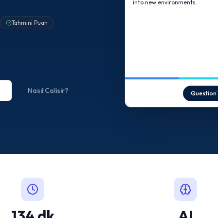
into new environments.
Tahmini Puan
Nasıl Calisir?
Question 
134 dk
AI