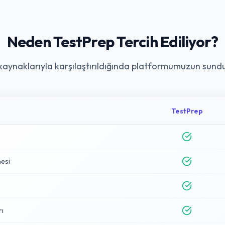
Neden TestPrep Tercih Ediliyor?
kaynaklarıyla karşılaştırıldığında platformumuzun sund
TestPrep
esi
rı