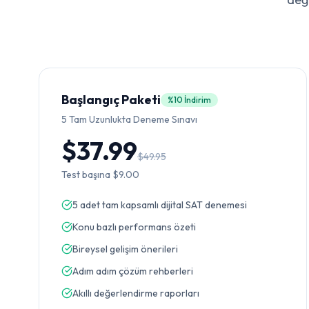
Başlangıç Paketi
%10 İndirim
5
Tam Uzunlukta Deneme Sınavı
$37.99
$49.95
Test başına
$9.00
5 adet tam kapsamlı dijital SAT denemesi
Konu bazlı performans özeti
Bireysel gelişim önerileri
Adım adım çözüm rehberleri
Akıllı değerlendirme raporları