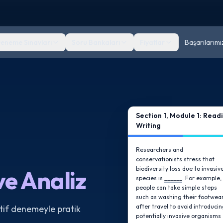
eneme Sınavları
Soru Bankaları
Fiyatlar
Başarılarımı
Section 1, Module 1: Read
Writing
Researchers and
conservationists stress that
biodiversity loss due to invasiv
e Analiz
species is
______
. For example,
people can take simple steps
such as washing their footwea
after travel to avoid introduci
ptif denemeyle pratik
potentially invasive organisms