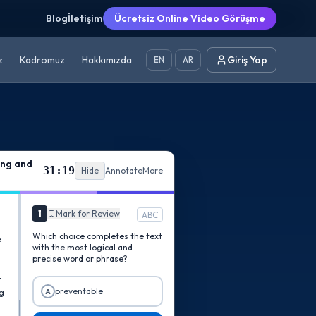
Blog
İletişim
Ücretsiz Online Video Görüşme
z
Kadromuz
Hakkımızda
Giriş Yap
EN
AR
ing and
31:19
Hide
Annotate
More
1
Mark for Review
ABC
Which choice completes the text
e
with the most logical and
precise word or phrase?
r
preventable
A
ng