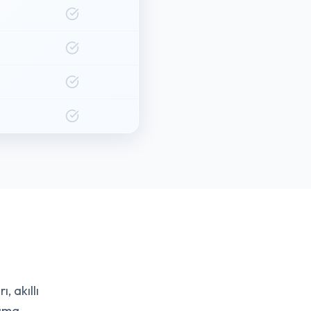
, akıllı
ama.