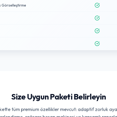
s Görselleştirme
Size Uygun Paketi Belirleyin
ette tüm premium özellikler mevcut: adaptif zorluk ayarı
erlendirme, entegre hesap makinesi ve kapsamlı raporl