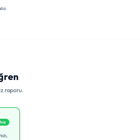
lizi
Öğren
z raporu.
siz
ızı,