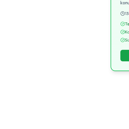
konu
13
Ta
Ko
Si