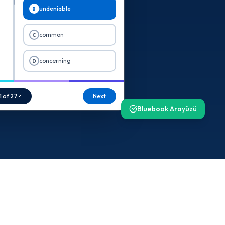
undeniable
B
common
C
concerning
D
1 of 27
Next
Bluebook Arayüzü