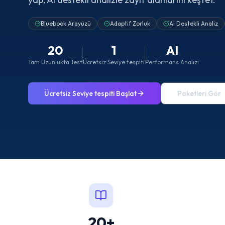
Bluebook Arayüzü
Adaptif Zorluk
AI Destekli Analiz
20
1
AI
Tam Uzunlukta Test
Ücretsiz Seviye tespiti
Performans Analizi
Ücretsiz Seviye tespiti Başlat
Paketleri Gör
20+