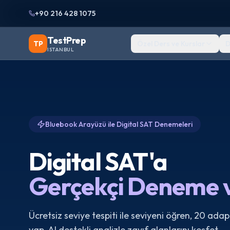
+90 216 428 1075
TestPrep
TP
Özel Ders ve Kurslar
D
ISTANBUL
Bluebook Arayüzü ile Digital SAT Denemeleri
Digital SAT
'
a
Gerçekçi Deneme v
Ücretsiz seviye tespiti ile seviyeni öğren, 20 ada
yap, AI destekli analizle zayıf alanlarını keşfet.