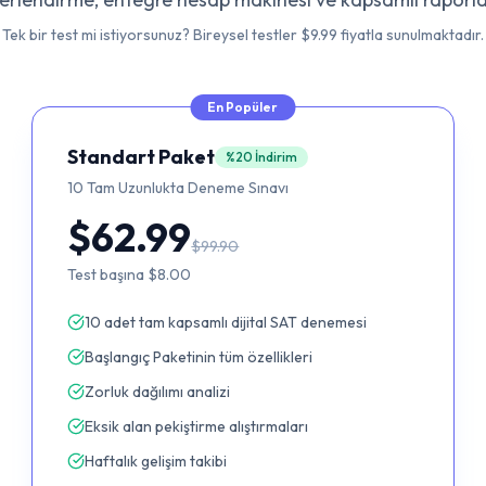
Tek bir test mi istiyorsunuz? Bireysel testler
$9.99
fiyatla sunulmaktadır.
En Popüler
Standart Paket
%20 İndirim
10
Tam Uzunlukta Deneme Sınavı
$62.99
$99.90
Test başına
$8.00
10 adet tam kapsamlı dijital SAT denemesi
Başlangıç Paketinin tüm özellikleri
Zorluk dağılımı analizi
Eksik alan pekiştirme alıştırmaları
Haftalık gelişim takibi