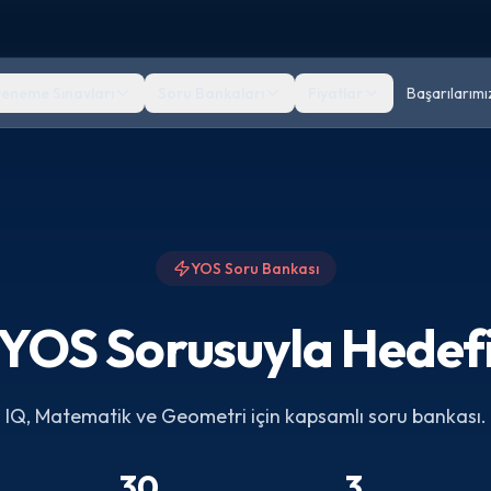
eneme Sınavları
Soru Bankaları
Fiyatlar
Başarılarımı
YOS Soru Bankası
YOS Sorusuyla Hedefi
IQ, Matematik ve Geometri için kapsamlı soru bankası.
30
3