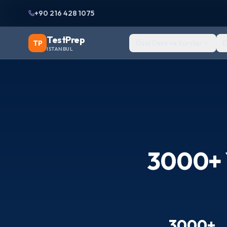
+90 216 428 1075
TestPrep
TP
Özel Ders ve Kurslar
D
ISTANBUL
3000+ 
3000+