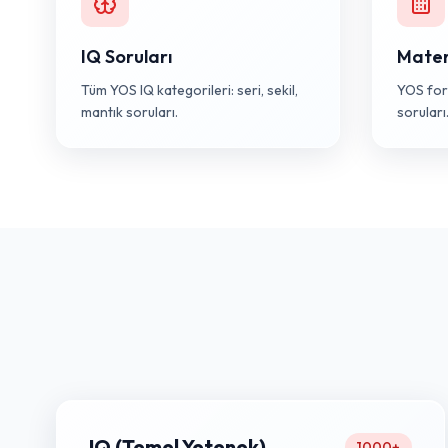
IQ Soruları
Mate
Tüm YOS IQ kategorileri: seri, sekil,
YOS for
mantık soruları.
soruları
IQ (Temel Yetenek)
1000+