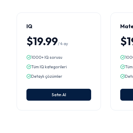
IQ
Mat
$19.99
$1
/
4 ay
1000+ IQ sorusu
100
Tüm IQ kategorileri
Tüm 
Detaylı çözümler
Deta
Satın Al