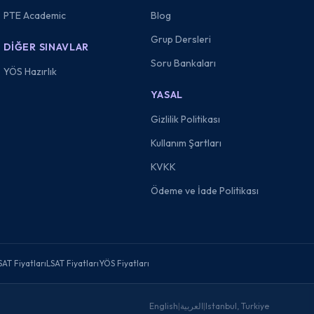
PTE Academic
Blog
Grup Dersleri
DIĞER SINAVLAR
Soru Bankaları
YÖS Hazırlık
YASAL
Gizlilik Politikası
Kullanım Şartları
KVKK
Ödeme ve İade Politikası
SAT Fiyatları
LSAT Fiyatları
YÖS Fiyatları
English
|
العربية
|
Istanbul, Turkiye