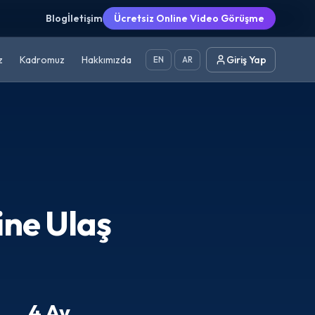
Blog
İletişim
Ücretsiz Online Video Görüşme
z
Kadromuz
Hakkımızda
Giriş Yap
EN
AR
ne Ulaş
4 Ay