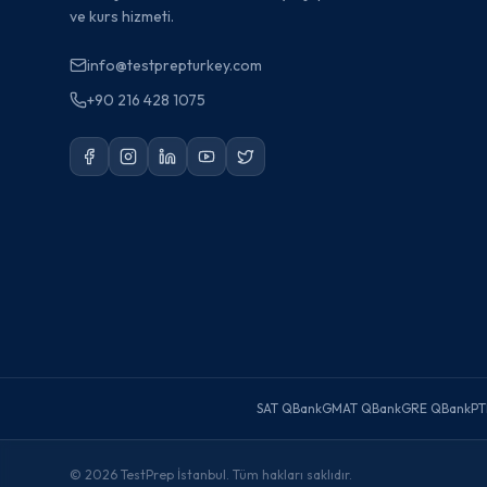
ve kurs hizmeti.
info@testprepturkey.com
+90 216 428 1075
SAT QBank
GMAT QBank
GRE QBank
PT
©
2026
TestPrep İstanbul. Tüm hakları saklıdır.