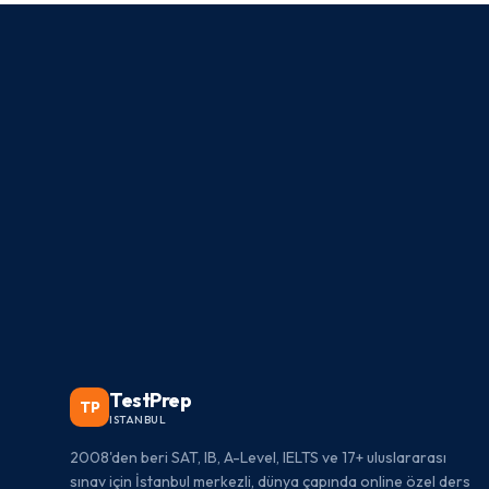
TestPrep
TP
ISTANBUL
2008'den beri SAT, IB, A-Level, IELTS ve 17+ uluslararası
sınav için İstanbul merkezli, dünya çapında online özel ders