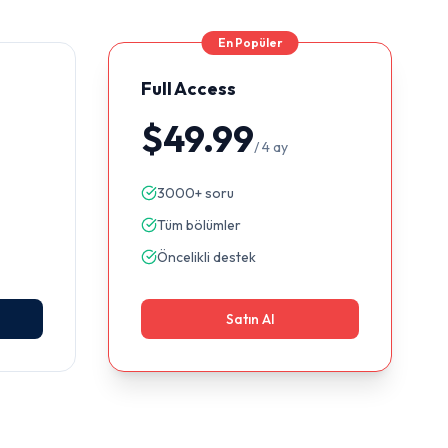
En Popüler
Full Access
$49.99
/
4 ay
3000+ soru
Tüm bölümler
Öncelikli destek
Satın Al