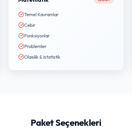
Temel Kavramlar
Cebir
Fonksiyonlar
Problemler
Olasilik & Istatistik
Paket Seçenekleri