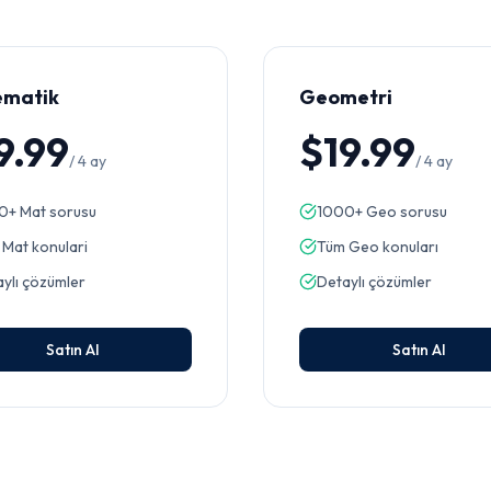
ematik
Geometri
9.99
$19.99
/
4 ay
/
4 ay
0+ Mat sorusu
1000+ Geo sorusu
Mat konulari
Tüm Geo konuları
ylı çözümler
Detaylı çözümler
Satın Al
Satın Al