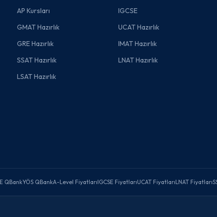
AP Kursları
IGCSE
GMAT Hazırlık
UCAT Hazırlık
GRE Hazırlık
IMAT Hazırlık
SSAT Hazırlık
LNAT Hazırlık
LSAT Hazırlık
E QBank
YÖS QBank
A-Level Fiyatları
IGCSE Fiyatları
UCAT Fiyatları
LNAT Fiyatları
S