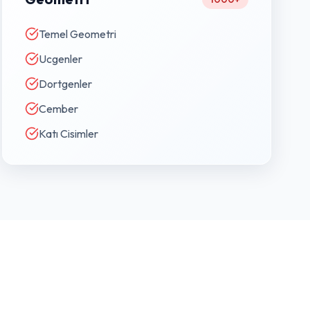
Temel Geometri
Ucgenler
Dortgenler
Cember
Katı Cisimler