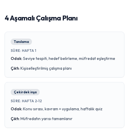
4 Aşamalı Çalışma Planı
Tanılama
SÜRE
:
HAFTA 1
Odak
:
Seviye tespiti, hedef belirleme, müfredat eşleştirme
Çıktı
:
Kişiselleştirilmiş çalışma planı
Çekirdek inşa
SÜRE
:
HAFTA 2-12
Odak
:
Konu sırası, kavram + uygulama, haftalık quiz
Çıktı
:
Müfredatın yarısı tamamlanır