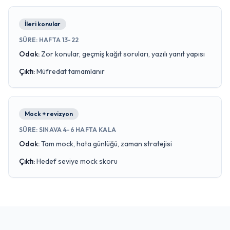
İleri konular
SÜRE
:
HAFTA 13-22
Odak
:
Zor konular, geçmiş kağıt soruları, yazılı yanıt yapısı
Çıktı
:
Müfredat tamamlanır
Mock + revizyon
SÜRE
:
SINAVA 4-6 HAFTA KALA
Odak
:
Tam mock, hata günlüğü, zaman stratejisi
Çıktı
:
Hedef seviye mock skoru