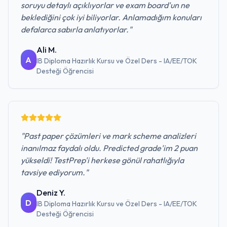
soruyu detaylı açıklıyorlar ve exam board'un ne
beklediğini çok iyi biliyorlar. Anlamadığım konuları
defalarca sabırla anlatıyorlar.
"
Ali M.
A
IB Diploma Hazırlık Kursu ve Özel Ders - IA/EE/TOK
Desteği
Öğrencisi
"
Past paper çözümleri ve mark scheme analizleri
inanılmaz faydalı oldu. Predicted grade'im 2 puan
yükseldi! TestPrep'i herkese gönül rahatlığıyla
tavsiye ediyorum.
"
Deniz Y.
D
IB Diploma Hazırlık Kursu ve Özel Ders - IA/EE/TOK
Desteği
Öğrencisi