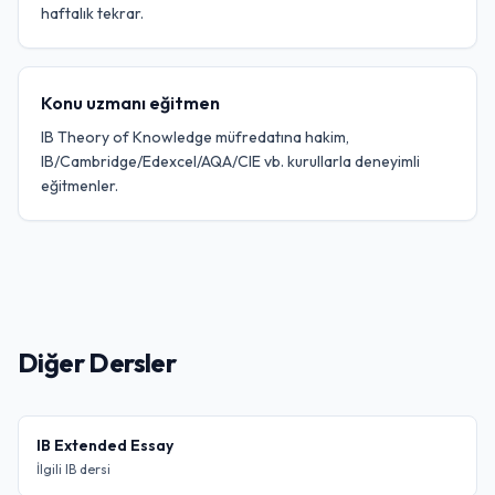
haftalık tekrar.
Konu uzmanı eğitmen
IB Theory of Knowledge müfredatına hakim,
IB/Cambridge/Edexcel/AQA/CIE vb. kurullarla deneyimli
eğitmenler.
Diğer Dersler
IB Extended Essay
İlgili IB dersi