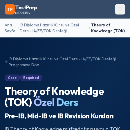
TestPrep
TP
ISTANBUL
Ana
IB Diploma Hazırlık Kursu ve Özel
Theory of
Sayfa
Ders - IA/EE/TOK Desteği
Knowledge (TOK)
IB Diploma Hazırlık Kursu ve Özel Ders - IA/EE/TOK Desteği
Programına Dön
Core
Required
Theory of Knowledge
(TOK)
Özel Ders
Pre-IB, Mid-IB ve IB Revision Kursları
IB Theory of Knowledge müfredatına uygun TOK