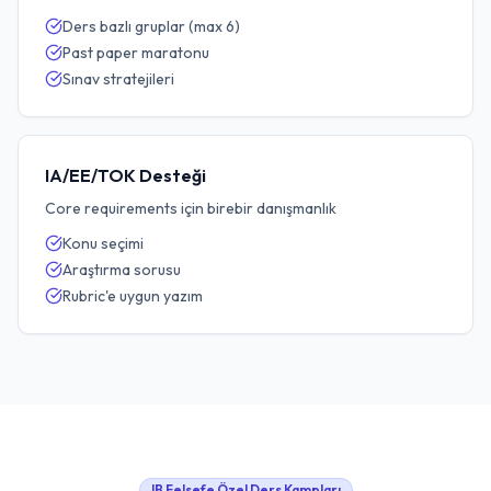
Ders bazlı gruplar (max 6)
Past paper maratonu
Sınav stratejileri
IA/EE/TOK Desteği
Core requirements için birebir danışmanlık
Konu seçimi
Araştırma sorusu
Rubric'e uygun yazım
IB Felsefe Özel Ders
Kampları