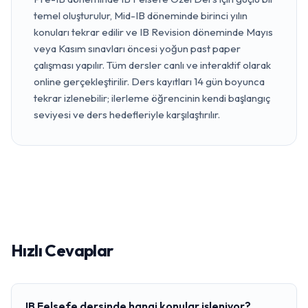
temel oluşturulur, Mid-IB döneminde birinci yılın
konuları tekrar edilir ve IB Revision döneminde Mayıs
veya Kasım sınavları öncesi yoğun past paper
çalışması yapılır. Tüm dersler canlı ve interaktif olarak
online gerçekleştirilir. Ders kayıtları 14 gün boyunca
tekrar izlenebilir; ilerleme öğrencinin kendi başlangıç
seviyesi ve ders hedefleriyle karşılaştırılır.
Hızlı Cevaplar
IB Felsefe dersinde hangi konular işleniyor?