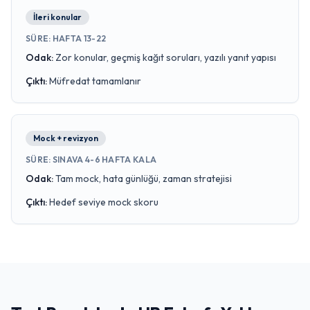
İleri konular
SÜRE
:
HAFTA 13-22
Odak
:
Zor konular, geçmiş kağıt soruları, yazılı yanıt yapısı
Çıktı
:
Müfredat tamamlanır
Mock + revizyon
SÜRE
:
SINAVA 4-6 HAFTA KALA
Odak
:
Tam mock, hata günlüğü, zaman stratejisi
Çıktı
:
Hedef seviye mock skoru