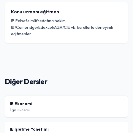
Konu uzmanı eğitmen
IB Felsefe müfredatına hakim,
IB/Cambridge/Edexcel/AQA/CIE vb. kurullarla deneyimli
eğitmenler.
Diğer Dersler
IB Ekonomi
İlgili IB dersi
IB İşletme Yönetimi