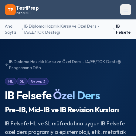
TestPrep
TP
ISTANBUL
Ana
IB Diploma Hazırlık Kursu ve Özel Ders -
IB
Sayfa
IA/EE/TOK Desteği
Felsefe
IB Diploma Hazırlık Kursu ve Özel Ders - IA/EE/TOK Desteği
Programına Dön
HL
SL
Group 3
IB Felsefe
Özel Ders
Pre-IB, Mid-IB ve IB Revision Kursları
IB Felsefe HL ve SL müfredatına uygun IB Felsefe
özel ders programıyla epistemoloji, etik, metafizik