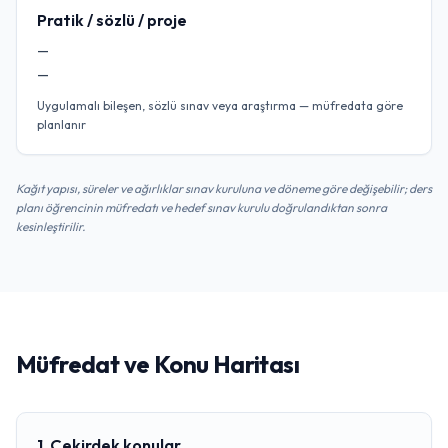
Pratik / sözlü / proje
—
—
Uygulamalı bileşen, sözlü sınav veya araştırma — müfredata göre
planlanır
Kağıt yapısı, süreler ve ağırlıklar sınav kuruluna ve döneme göre değişebilir; ders
planı öğrencinin müfredatı ve hedef sınav kurulu doğrulandıktan sonra
kesinleştirilir.
Müfredat ve Konu Haritası
1. Çekirdek konular