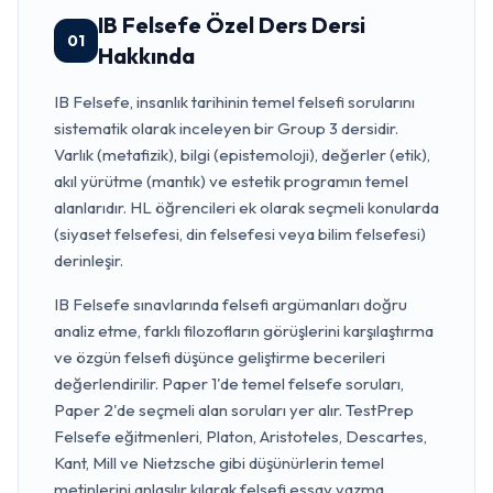
IB Felsefe Özel Ders Dersi
01
Hakkında
IB Felsefe, insanlık tarihinin temel felsefi sorularını
sistematik olarak inceleyen bir Group 3 dersidir.
Varlık (metafizik), bilgi (epistemoloji), değerler (etik),
akıl yürütme (mantık) ve estetik programın temel
alanlarıdır. HL öğrencileri ek olarak seçmeli konularda
(siyaset felsefesi, din felsefesi veya bilim felsefesi)
derinleşir.
IB Felsefe sınavlarında felsefi argümanları doğru
analiz etme, farklı filozofların görüşlerini karşılaştırma
ve özgün felsefi düşünce geliştirme becerileri
değerlendirilir. Paper 1'de temel felsefe soruları,
Paper 2'de seçmeli alan soruları yer alır. TestPrep
Felsefe eğitmenleri, Platon, Aristoteles, Descartes,
Kant, Mill ve Nietzsche gibi düşünürlerin temel
metinlerini anlaşılır kılarak felsefi essay yazma