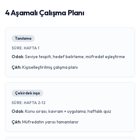
4 Aşamalı Çalışma Planı
Tanılama
SÜRE
:
HAFTA 1
Odak
:
Seviye tespiti, hedef belirleme, müfredat eşleştirme
Çıktı
:
Kişiselleştirilmiş çalışma planı
Çekirdek inşa
SÜRE
:
HAFTA 2-12
Odak
:
Konu sırası, kavram + uygulama, haftalık quiz
Çıktı
:
Müfredatın yarısı tamamlanır