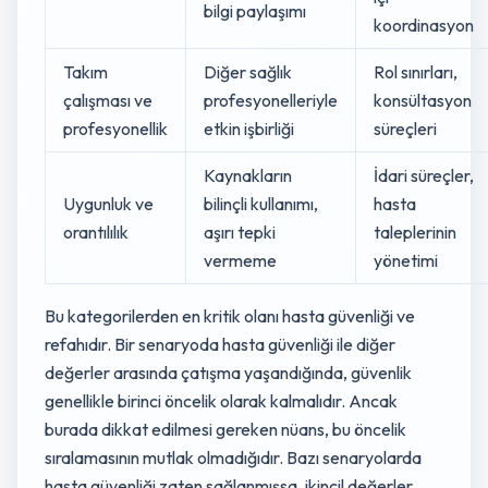
bilgi paylaşımı
koordinasyon
Takım
Diğer sağlık
Rol sınırları,
çalışması ve
profesyonelleriyle
konsültasyon
profesyonellik
etkin işbirliği
süreçleri
Kaynakların
İdari süreçler,
Uygunluk ve
bilinçli kullanımı,
hasta
orantılılık
aşırı tepki
taleplerinin
vermeme
yönetimi
Bu kategorilerden en kritik olanı hasta güvenliği ve
refahıdır. Bir senaryoda hasta güvenliği ile diğer
değerler arasında çatışma yaşandığında, güvenlik
genellikle birinci öncelik olarak kalmalıdır. Ancak
burada dikkat edilmesi gereken nüans, bu öncelik
sıralamasının mutlak olmadığıdır. Bazı senaryolarda
hasta güvenliği zaten sağlanmışsa, ikincil değerler