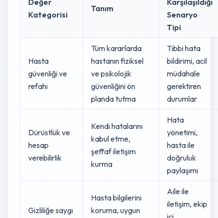
Değer
Karşılaşıldığı
Tanım
Kategorisi
Senaryo
Tipi
Tüm kararlarda
Tıbbi hata
Hasta
hastanın fiziksel
bildirimi, acil
güvenliği ve
ve psikolojik
müdahale
refahı
güvenliğini ön
gerektiren
planda tutma
durumlar
Hata
Kendı hatalarını
Dürüstlük ve
yönetimi,
kabul etme,
hesap
hasta ile
şeffaf iletişim
verebilirlik
doğruluk
kurma
paylaşımı
Aile ile
Hasta bilgilerini
iletişim, ekip
Gizliliğe saygı
koruma, uygun
içi