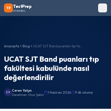
TestPrep
TP
ISTANBUL
Anasayfa
Blog
UCAT SJT Band puanları tıp fakültesi kabulünde nasıl değerlendirilir
UCAT SJT Band puanları tıp
fakültesi kabulünde nasıl
değerlendirilir
Ceren Yalçın
1 Haziran 2026
9 dk okuma
CY
Denetmen:
Onur Şahin