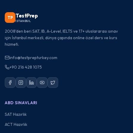
TestPrep
TP
ISTANBUL
2008'den beri SAT, IB, A-Level, IELTS ve 17+ uluslararası sınav
için İstanbul merkezli, dünya çapında online özel ders ve kurs
hizmeti.
info@testprepturkey.com
+90 216 428 1075
ABD SINAVLARI
SAT Hazırlık
ACT Hazırlık