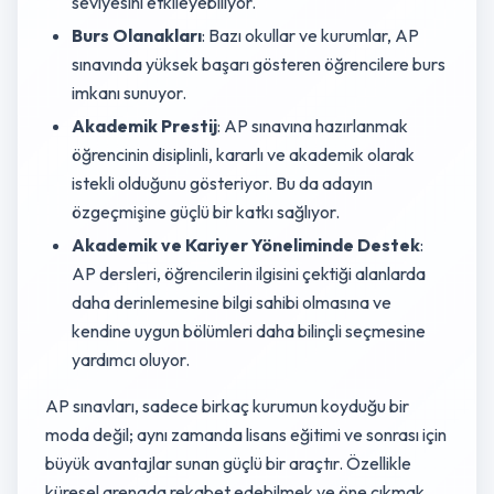
seviyesini etkileyebiliyor.
Burs Olanakları
: Bazı okullar ve kurumlar, AP
sınavında yüksek başarı gösteren öğrencilere burs
imkanı sunuyor.
Akademik Prestij
: AP sınavına hazırlanmak
öğrencinin disiplinli, kararlı ve akademik olarak
istekli olduğunu gösteriyor. Bu da adayın
özgeçmişine güçlü bir katkı sağlıyor.
Akademik ve Kariyer Yöneliminde Destek
:
AP dersleri, öğrencilerin ilgisini çektiği alanlarda
daha derinlemesine bilgi sahibi olmasına ve
kendine uygun bölümleri daha bilinçli seçmesine
yardımcı oluyor.
AP sınavları, sadece birkaç kurumun koyduğu bir
moda değil; aynı zamanda lisans eğitimi ve sonrası için
büyük avantajlar sunan güçlü bir araçtır. Özellikle
küresel arenada rekabet edebilmek ve öne çıkmak