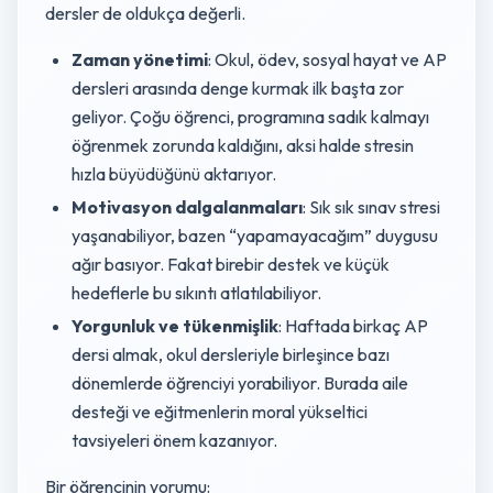
dersler de oldukça değerli.
Zaman yönetimi
: Okul, ödev, sosyal hayat ve AP
dersleri arasında denge kurmak ilk başta zor
geliyor. Çoğu öğrenci, programına sadık kalmayı
öğrenmek zorunda kaldığını, aksi halde stresin
hızla büyüdüğünü aktarıyor.
Motivasyon dalgalanmaları
: Sık sık sınav stresi
yaşanabiliyor, bazen “yapamayacağım” duygusu
ağır basıyor. Fakat birebir destek ve küçük
hedeflerle bu sıkıntı atlatılabiliyor.
Yorgunluk ve tükenmişlik
: Haftada birkaç AP
dersi almak, okul dersleriyle birleşince bazı
dönemlerde öğrenciyi yorabiliyor. Burada aile
desteği ve eğitmenlerin moral yükseltici
tavsiyeleri önem kazanıyor.
Bir öğrencinin yorumu: