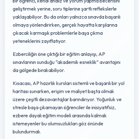
bir öğrenci, kendi analiz ve yorum yapma becerisini
geliştirmek yerine, soru tiplerine şartlı reflekslerle
yaklaşabiliyor. Bu da onları yalnızca sınavda başarılı
olmaya yönlendirirken, gerçek hayatta karşılarına
çıkacak karmaşık problemlerle başa çıkma
yeteneklerini zayıflatıyor.
Ezberciliğin öne çıktığı bir eğitim anlayışı, AP
sınavlarının sunduğu “akademik esneklik” avantajını
da gölgede bırakabiliyor.
Kısacası, AP hazırlık kursları sistemli ve başarılı bir yol
haritası sunarken, erişim ve maliyet başta olmak
üzere çeşitli dezavantajlar barındırıyor. Yoğunluk ve
stresle başa çıkamayan öğrenciler ile inisiyatifsiz,
ezbere dayalı eğitim modeli arasında kalmak
istemeyenler bu olumsuzlukları göz önünde
bulundurmalı.