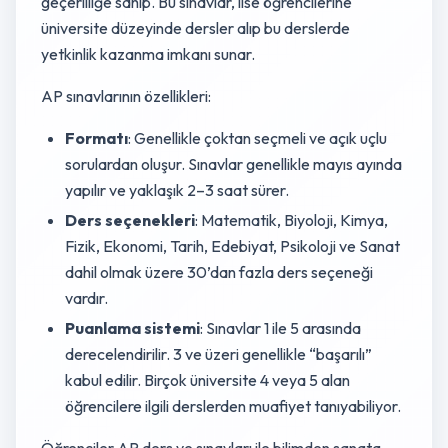
geçerliliğe sahip. Bu sınavlar, lise öğrencilerine
üniversite düzeyinde dersler alıp bu derslerde
yetkinlik kazanma imkanı sunar.
AP sınavlarının özellikleri:
Formatı
: Genellikle çoktan seçmeli ve açık uçlu
sorulardan oluşur. Sınavlar genellikle mayıs ayında
yapılır ve yaklaşık 2–3 saat sürer.
Ders seçenekleri
: Matematik, Biyoloji, Kimya,
Fizik, Ekonomi, Tarih, Edebiyat, Psikoloji ve Sanat
dahil olmak üzere 30’dan fazla ders seçeneği
vardır.
Puanlama sistemi
: Sınavlar 1 ile 5 arasında
derecelendirilir. 3 ve üzeri genellikle “başarılı”
kabul edilir. Birçok üniversite 4 veya 5 alan
öğrencilere ilgili derslerden muafiyet tanıyabiliyor.