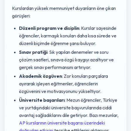
Kurslardan yüksek memnuniyet duyanların öne çıkan
görüşleri:
Düzenli program ve disiplin
: Kurslar sayesinde
öğrenciler, karmaşık konuları daha kısa sürede ve
düzenli biçimde öğrenme şansı buluyor.
Sınav pratiği
: Sık yapılan denemeler ve soru
çözüm saatleri, sınava özgü kaygıyı azaltıyor ve
gerçek sınav performansını artırıyor.
Akademik özgüven
: Zor konuları parçalara
ayırarak işleyen eğitmenler, öğrencilerin
özgüvenini ve motivasyonunu yükseltiyor.
Üniversite başarıları
: Mezun öğrenciler, Türkiye
ve yurtdışındaki üniversite başvurularında ciddi
avantaj sağladıklarını dile getiriyor. Bazı mezunlar,
AP kurslarının üniversite başarısı üzerindeki
doğrudan etkisini
tecrübe ettiklerini aktarıyor.