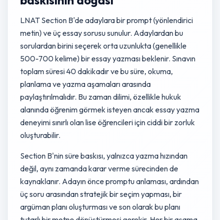
baskısının doğası
LNAT Section B'de adaylara bir prompt (yönlendirici
metin) ve üç essay sorusu sunulur. Adaylardan bu
sorulardan birini seçerek orta uzunlukta (genellikle
500-700 kelime) bir essay yazması beklenir. Sınavın
toplam süresi 40 dakikadır ve bu süre, okuma,
planlama ve yazma aşamaları arasında
paylaştırılmalıdır. Bu zaman dilimi, özellikle hukuk
alanında öğrenim görmek isteyen ancak essay yazma
deneyimi sınırlı olan lise öğrencileri için ciddi bir zorluk
oluşturabilir.
Section B'nin süre baskısı, yalnızca yazma hızından
değil, aynı zamanda karar verme sürecinden de
kaynaklanır. Adayın önce promptu anlaması, ardından
üç soru arasından stratejik bir seçim yapması, bir
argüman planı oluşturması ve son olarak bu planı
tutarlı bir metne dönüştürmesi gerekir. Her bir aşama,