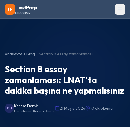
TestPrep
TP
ISTANBUL
Anasayfa
Blog
Section B essay zamanlaması: LNAT'ta dakika başına ne yapmalısınız
Section B essay
zamanlaması: LNAT'ta
dakika başına ne yapmalısınız
Kerem Demir
21 Mayıs 2026
10 dk okuma
KD
Denetmen:
Kerem Demir