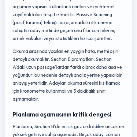
argüman yapısını, kullanılan kanıtları ve muhtemel
zayıf noktaları tespit etmektir. Passive Scanning
(pasif tarama) tekniği, bu aşamada kritik öneme
sahiptir: aday metinde geçen ana fikir cümlelerini,
örnek vakaları veya istatistikleri hızlıca işaretler.
Okuma sırasında yapılan en yaygın hata, metni aşırı
detaylı okumaktır. Section B promptları, Section
A'daki uzun passage'lardan farklı olarak daha kısa ve
yoğundur; bu nedenle detaylı analiz yerine yapısal bir
anlayış yeterlidir. Adaylar, okuma süresini kısıtlamak
için kronometre kullanmalı ve 5 dakikalık sınırı
aşmamalıdır.
Planlama aşamasının kritik dengesi
Planlama, Section B'de en sık göz ardı edilen ancak en
yüksek getiriye sahip aşamadır. Birçok aday, zaman