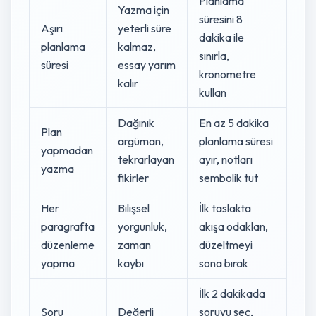
Planlama
Yazma için
süresini 8
Aşırı
yeterli süre
dakika ile
planlama
kalmaz,
sınırla,
süresi
essay yarım
kronometre
kalır
kullan
Dağınık
En az 5 dakika
Plan
argüman,
planlama süresi
yapmadan
tekrarlayan
ayır, notları
yazma
fikirler
sembolik tut
Her
Bilişsel
İlk taslakta
paragrafta
yorgunluk,
akışa odaklan,
düzenleme
zaman
düzeltmeyi
yapma
kaybı
sona bırak
İlk 2 dakikada
Soru
Değerli
soruyu seç,