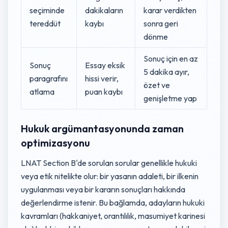
seçiminde
dakikaların
karar verdikten
tereddüt
kaybı
sonra geri
dönme
Sonuç için en az
Sonuç
Essay eksik
5 dakika ayır,
paragrafını
hissi verir,
özet ve
atlama
puan kaybı
genişletme yap
Hukuk argümantasyonunda zaman
optimizasyonu
LNAT Section B'de sorulan sorular genellikle hukuki
veya etik nitelikte olur: bir yasanın adaleti, bir ilkenin
uygulanması veya bir kararın sonuçları hakkında
değerlendirme istenir. Bu bağlamda, adayların hukuki
kavramları (hakkaniyet, orantılılık, masumiyet karinesi