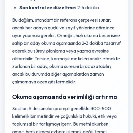
Son kontrol ve düzeltme:
2-4 dakika
Bu dağılım, standart bir referans çerçevesi sunar;
ancak her adayın güçlü ve zayıf yönlerine göre ince
ayar yapması gerekir. Örneğin, hızlı okuma becerisine
sahip bir aday okuma aşamasında 2-3 dakika tasarruf
ederek bu süreyi planlama veya yazma evresine
aktarabilir. Tersine, karmaşık metinleri analiz etmekte
zorlanan bir aday, okuma süresini biraz uzatabilir;
ancak bu durumda diğer aşamalardan zaman
çalmamaya özen göstermelidir.
Okuma aşamasında verimliliği artırma
Section B'de sunulan prompt genellikle 300-500
kelimelik bir metindir ve çoğunlukla hukuki, etik veya
toplumsal bir tartışmayı içerir. Bu metni okurken
amaç, her kelimeyi ezbere işlemek değil, temel