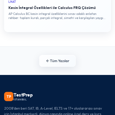
LNAT
Kesin İntegral Özellikleri ile Calculus FRQ Çözümü
AP Calculus BC kesin integral özelliklerini sınav odaklı anlatan
rehber: toplam kuralı, parçalı integral, simetri ve karşılaşılan yaygın
tuzaklar.
Tüm Yazılar
TestPrep
TP
ISTANBUL
2008'den beri SAT, IB, A-Level, IELTS ve 17+ uluslararası sınav
için İstanbul merkezli, dünya çapında online özel ders ve kurs