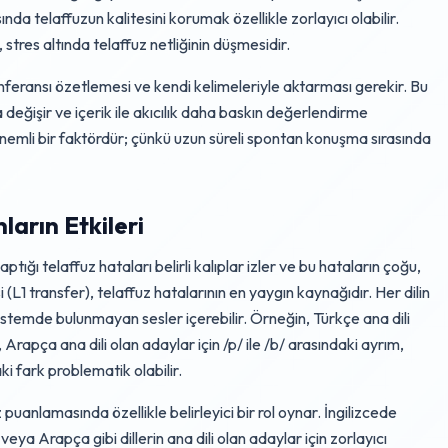
nda telaffuzun kalitesini korumak özellikle zorlayıcı olabilir.
 stres altında telaffuz netliğinin düşmesidir.
onferansı özetlemesi ve kendi kelimeleriyle aktarması gerekir. Bu
 değişir ve içerik ile akıcılık daha baskın değerlendirme
lâ önemli bir faktördür; çünkü uzun süreli spontan konuşma sırasında
ların Etkileri
ığı telaffuz hataları belirli kalıplar izler ve bu hataların çoğu,
si (L1 transfer), telaffuz hatalarının en yaygın kaynağıdır. Her dilin
sistemde bulunmayan sesler içerebilir. Örneğin, Türkçe ana dili
, Arapça ana dili olan adaylar için /p/ ile /b/ arasındaki ayrım,
aki fark problematik olabilir.
uanlamasında özellikle belirleyici bir rol oynar. İngilizcede
eya Arapça gibi dillerin ana dili olan adaylar için zorlayıcı