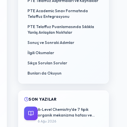
PTE Telaffuz Alıştırmaları ve Kaynaklar
PTE Academic Sınav Formatında
Telaffuz Entegrasyonu
PTE Telaffuz Puanlamasında Sıklıkla
Yanlış Anlaşılan Noktalar
Sonuç ve Sonraki Adımlar
İlgili Okumalar
Sıkça Sorulan Sorular
Bunları da Okuyun
SON YAZILAR
A-Level Chemistry'de 7 tipik
organik mekanizma hatası ve
düzeltme yolu
6 Ağu 2026