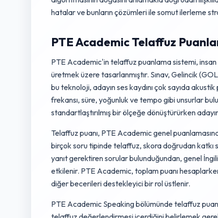
hatalar ve bunların çözümleri ile somut ilerleme str
PTE Academic Telaffuz Puanlam
PTE Academic'in telaffuz puanlama sistemi, insan 
üretmek üzere tasarlanmıştır. Sınav, Gelincik (GOLD
bu teknoloji, adayın ses kaydını çok sayıda akusti
frekansı, süre, yoğunluk ve tempo gibi unsurlar bulun
standartlaştırılmış bir ölçeğe dönüştürürken adayı
Telaffuz puanı, PTE Academic genel puanlamasında 
birçok soru tipinde telaffuz, skora doğrudan katkı 
yanıt gerektiren sorular bulunduğundan, genel İngili
etkilenir. PTE Academic, toplam puanı hesaplarken b
diğer becerileri destekleyici bir rol üstlenir.
PTE Academic Speaking bölümünde telaffuz puanının n
telaffuz değerlendirmesi içerdiğini belirlemek ge