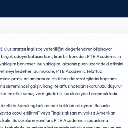
c
), uluslararası İngilizce yeterliliğini değerlendiren bilgisayar
ı, birçok adayın kafasını karıştıran bir konudur. PTE Academic'in
aklaşım benimser; bu yaklaşım, aksanın puan üzerindeki etkisini
r üretmeyi hedefler. Bu makale, PTE Academic telaffuz
inin pratik anlamlarını ve etkili hazırlık stratejilerini kapsamlı
a sistemi nasıl çalışır, hangi telaffuz hataları skorunuzu düşürür
lar en etkili sonuç verir gibi kritik sorulara yanıt aranmaktadır.
özellikle Speaking bölümünde kritik bir rol oynar. Bununla
ınavda kabul edilir mi" veya "İngiliz aksanı mı yoksa Amerikan
ya kalır. Bu soruların yanıtları, PTE Academic'in puanlama
dir. Makalede, puanlama kriterlerinin teknik detayları, en yaygın