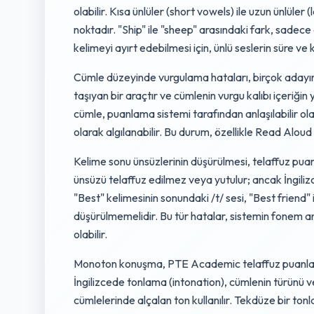
olabilir. Kısa ünlüler (short vowels) ile uzun ünlüle
noktadır. "Ship" ile "sheep" arasındaki fark, sadece
kelimeyi ayırt edebilmesi için, ünlü seslerin süre ve
Cümle düzeyinde vurgulama hataları, birçok adayın
taşıyan bir araçtır ve cümlenin vurgu kalıbı içeriğin
cümle, puanlama sistemi tarafından anlaşılabilir ol
olarak algılanabilir. Bu durum, özellikle Read Aloud 
Kelime sonu ünsüzlerinin düşürülmesi, telaffuz puan
ünsüzü telaffuz edilmez veya yutulur; ancak İngilizc
"Best" kelimesinin sonundaki /t/ sesi, "Best friend"
düşürülmemelidir. Bu tür hatalar, sistemin fonem a
olabilir.
Monoton konuşma, PTE Academic telaffuz puanlamas
İngilizcede tonlama (intonation), cümlenin türünü ve
cümlelerinde alçalan ton kullanılır. Tekdüze bir to