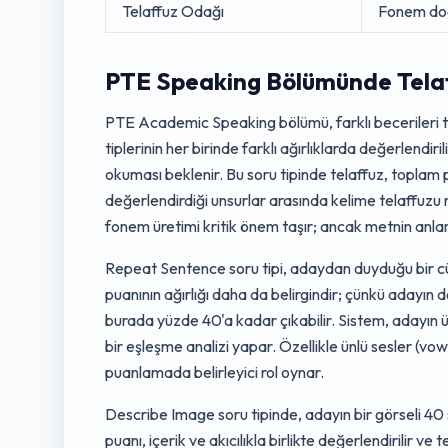
Telaffuz Odağı
Fonem doğ
PTE Speaking Bölümünde Telaff
PTE Academic Speaking bölümü, farklı becerileri tes
tiplerinin her birinde farklı ağırlıklarda değerlendir
okuması beklenir. Bu soru tipinde telaffuz, toplam p
değerlendirdiği unsurlar arasında kelime telaffuzu n
fonem üretimi kritik önem taşır; ancak metnin anlamı
Repeat Sentence soru tipi, adaydan duyduğu bir cüml
puanının ağırlığı daha da belirgindir; çünkü adayın 
burada yüzde 40'a kadar çıkabilir. Sistem, adayın ü
bir eşleşme analizi yapar. Özellikle ünlü sesler (vo
puanlamada belirleyici rol oynar.
Describe Image soru tipinde, adayın bir görseli 40 
puanı, içerik ve akıcılıkla birlikte değerlendirilir 