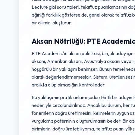
Lecture gibi soru tipleri, telaffuz puanlamasının do
ağırlığı farklılık gösterse de, genel olarak telaffuz
bir dilimini oluşturur.
Aksan Nötrlüğü: PTE Academic
PTE Academic'in aksan politikası, birçok aday için e
aksanı, Amerikan aksanı, Avustralya aksanı veya Hin
hoşgörülü bir yaklaşım benimser. Bunun temel nede
olarak değerlendirmemesidir. Sistem, üretilen sesin ak
aralıkta olup olmadığını kontrol eder.
Bu yaklaşımın pratik anlamı şudur: Hintli bir adayın
nedeniyle cezalandırılmaz. Ancak bu durum, her tür
fonemlerin doğru üretilmesini, kelimelerin uygun uz
vurgulama paterninin oluşturulmasını bekler. Bir ada
birimlerini doğru üretebiliyorsa, telaffuz puanı yüks