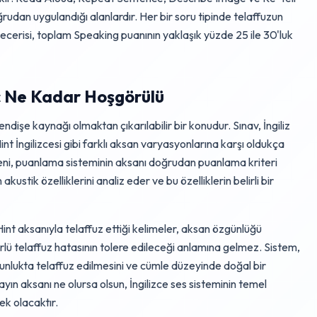
ğrudan uygulandığı alanlardır. Her bir soru tipinde telaffuzun
 becerisi, toplam Speaking puanının yaklaşık yüzde 25 ile 30'luk
 Ne Kadar Hoşgörülü
ndişe kaynağı olmaktan çıkarılabilir bir konudur. Sınav, İngiliz
t İngilizcesi gibi farklı aksan varyasyonlarına karşı oldukça
ni, puanlama sisteminin aksanı doğrudan puanlama kriteri
ustik özelliklerini analiz eder ve bu özelliklerin belirli bir
 Hint aksanıyla telaffuz ettiği kelimeler, aksan özgünlüğü
lü telaffuz hatasının tolere edileceği anlamına gelmez. Sistem,
unlukta telaffuz edilmesini ve cümle düzeyinde doğal bir
yın aksanı ne olursa olsun, İngilizce ses sisteminin temel
ek olacaktır.