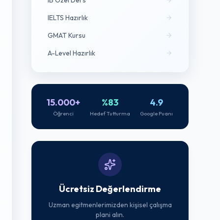
IB Özel Ders
IELTS Hazırlık
GMAT Kursu
A-Level Hazırlık
15.000+
%83
4.9
Öğrenci
Hedef Tutturma
Google Puanı
Ücretsiz Değerlendirme
Uzman egitmenlerimizden kişisel çalışma
plani alın.