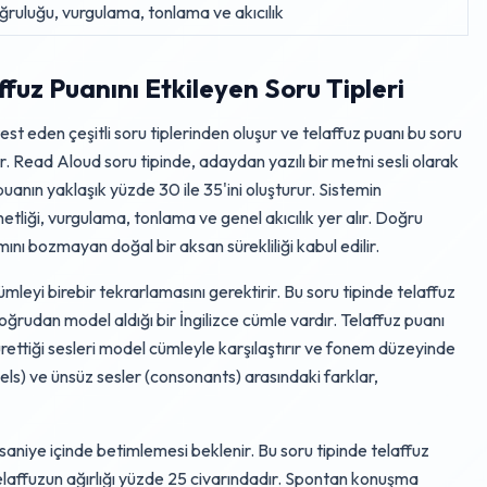
ruluğu, vurgulama, tonlama ve akıcılık
uz Puanını Etkileyen Soru Tipleri
t eden çeşitli soru tiplerinden oluşur ve telaffuz puanı bu soru
ilir. Read Aloud soru tipinde, adaydan yazılı bir metni sesli olarak
uanın yaklaşık yüzde 30 ile 35'ini oluşturur. Sistemin
etliği, vurgulama, tonlama ve genel akıcılık yer alır. Doğru
nı bozmayan doğal bir aksan sürekliliği kabul edilir.
eyi birebir tekrarlamasını gerektirir. Bu soru tipinde telaffuz
doğrudan model aldığı bir İngilizce cümle vardır. Telaffuz puanı
rettiği sesleri model cümleyle karşılaştırır ve fonem düzeyinde
wels) ve ünsüz sesler (consonants) arasındaki farklar,
saniye içinde betimlemesi beklenir. Bu soru tipinde telaffuz
ve telaffuzun ağırlığı yüzde 25 civarındadır. Spontan konuşma