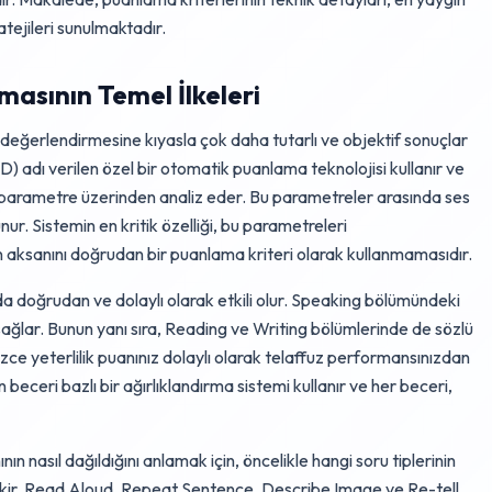
atejileri sunulmaktadır.
asının Temel İlkeleri
değerlendirmesine kıyasla çok daha tutarlı ve objektif sonuçlar
) adı verilen özel bir otomatik puanlama teknolojisi kullanır ve
k parametre üzerinden analiz eder. Bu parametreler arasında ses
ur. Sistemin en kritik özelliği, bu parametreleri
n aksanını doğrudan bir puanlama kriteri olarak kullanmamasıdır.
doğrudan ve dolaylı olarak etkili olur. Speaking bölümündeki
sağlar. Bunun yanı sıra, Reading ve Writing bölümlerinde de sözlü
zce yeterlilik puanınız dolaylı olarak telaffuz performansınızdan
eceri bazlı bir ağırlıklandırma sistemi kullanır ve her beceri,
asıl dağıldığını anlamak için, öncelikle hangi soru tiplerinin
rekir. Read Aloud, Repeat Sentence, Describe Image ve Re-tell