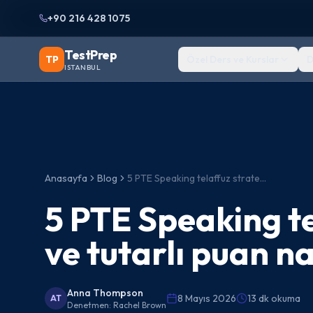
+90 216 428 1075
TestPrep
TP
Özel Ders ve Kurslar
D
ISTANBUL
Anasayfa
Blog
5 PTE Speaking telaffuz stratejisi: akıcı ve tutarlı puan nasıl alınır
5 PTE Speaking tel
ve tutarlı puan nas
Anna Thompson
8 Mayıs 2026
13 dk okuma
AT
Denetmen:
Rachel Brown