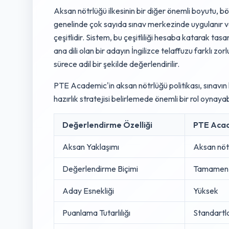
Aksan nötrlüğü ilkesinin bir diğer önemli boyutu,
genelinde çok sayıda sınav merkezinde uygulanır v
çeşitlidir. Sistem, bu çeşitliliği hesaba katarak tas
ana dili olan bir adayın İngilizce telaffuzu farklı zo
sürece adil bir şekilde değerlendirilir.
PTE Academic'in aksan nötrlüğü politikası, sınavın k
hazırlık stratejisi belirlemede önemli bir rol oynayabi
Değerlendirme Özelliği
PTE Acad
Aksan Yaklaşımı
Aksan nötr
Değerlendirme Biçimi
Tamamen 
Aday Esnekliği
Yüksek
Puanlama Tutarlılığı
Standartla