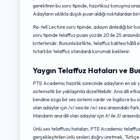
gerektiren bu soru tipinde, hazırlıksız konuşma sırası
Adayların sıklıkla düşük puan aldığı noktalardan biri,
Re-tell Lecture soru tipinde, adayın dinlediği bir k
soru tipinde telaffuz puanı yüzde 20 ile 25 arasında
kriterleridir. Bununla birlikte, telaffuz kalitesi hâ
tutarlı bir telaffuz standardı korumak beklenir.
Yaygın Telaffuz Hataları ve Bun
PTE Academic hazırlık sürecinde adayların en sık yapt
sistematik bir yaklaşımla düzeltilebilir. Ana dili etki
kendine özgü bir ses sistemi vardır ve İngilizce bu 
olan adaylar için /v/ sesi ile /w/ sesi arasındaki fark
Mandarin ana dili olan adaylar için /r/ ile /l/ arasınd
Ünlü ses telaffuzu hataları, PTE Academic telaffuz p
gerçekleştirilen ünlü sesleri doğru üretmek, Türkçe v