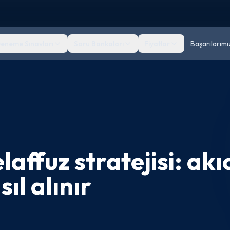
eneme Sınavları
Soru Bankaları
Fiyatlar
Başarılarımı
affuz stratejisi: akı
ıl alınır