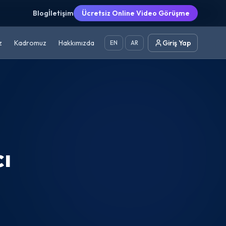
Blog
İletişim
Ücretsiz Online Video Görüşme
z
Kadromuz
Hakkımızda
Giriş Yap
EN
AR
cı