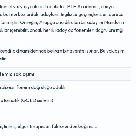
 bölgesel varyasyonların kabulüdür. PTE Academic, dünya
e bu merkezlerdeki adayların İngilizce geçmişleri son derece
arlanmıştır. Örneğin, Arapça ana dili olan bir aday ile Mandarin
rluklar içerebilir; ancak her iki aday da fonemleri doğru ürettiği
endi iç dinamiklerinde belirgin bir avantaj sunar. Bu yaklaşım,
lir:
emic Yaklaşımı
alizesi; fonem doğruluğu odaklı
otomatik (GOLD sistemi)
ştırılmış algoritma; insan faktöründen bağımsız