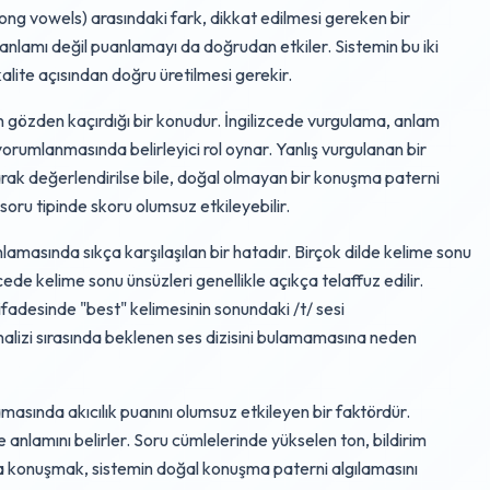
r (long vowels) arasındaki fark, dikkat edilmesi gereken bir
 anlamı değil puanlamayı da doğrudan etkiler. Sistemin bu iki
 kalite açısından doğru üretilmesi gerekir.
 gözden kaçırdığı bir konudur. İngilizcede vurgulama, anlam
 yorumlanmasında belirleyici rol oynar. Yanlış vurgulanan bir
arak değerlendirilse bile, doğal olmayan bir konuşma paterni
soru tipinde skoru olumsuz etkileyebilir.
lamasında sıkça karşılaşılan bir hatadır. Birçok dilde kelime sonu
ede kelime sonu ünsüzleri genellikle açıkça telaffuz edilir.
 ifadesinde "best" kelimesinin sonundaki /t/ sesi
nalizi sırasında beklenen ses dizisini bulamamasına neden
ında akıcılık puanını olumsuz etkileyen bir faktördür.
 anlamını belirler. Soru cümlelerinde yükselen ton, bildirim
nla konuşmak, sistemin doğal konuşma paterni algılamasını