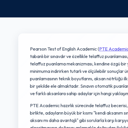
Pearson Test of English Academic (
PTE Academi
tabanlı bir sınavdır ve özellikle telaffuz puanlamas
telaffuz puanlama mekanizması, kendine özgü bir y
minimuma indirirken tutarlı ve ölçülebilir sonuçla
puanlamasının teknik boyutlarını, aksan nötrlüğü ilkes
bir şekilde ele almaktadır. Sınavın otomatik puanlam
ve farklı aksanlara sahip adaylar için hangi yaklaşım
PTE Academic hazırlık sürecinde telaffuz becerisi, 
birlikte, adayların büyük bir kısmı "kendi aksanım s
aksanı mı daha avantajlı" gibi sorularla karşı karşı
algoritmasının doğasını anlamakla doğrudan ilişkili