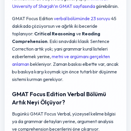
University of Sharjah’ın GMAT sayfasında
görebilirsin.
GMAT Focus Edition
verbal bölümünde 23 soruyu
45
dakikada çözüyorsun ve ağırlık iki beceride
toplanıyor:
Critical Reasoning
ve
Reading
Comprehension
. Eski sınavdaki klasik Sentence
Correction artık yok; yani grammar kural listeleri
ezberlemek yerine,
metni ve argümanı gerçekten
anlaman
bekleniyor. Zaman baskısı elbette var, ancak
bu baskıya karşı koymak için önce tutarlı bir düşünme
sistemi kurman gerekiyor.
GMAT Focus Edition Verbal Bölümü
Artık Neyi Ölçüyor?
Bugünkü GMAT Focus Verbal, yüzeysel kelime bilgisi
ya da grammar detayları yerine, argument analysis
ve comprehension becerilerini öne çıkarıyor.