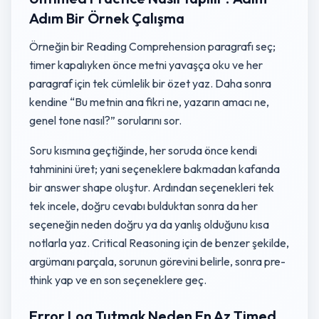
Adım Bir Örnek Çalışma
Örneğin bir Reading Comprehension paragrafı seç;
timer kapalıyken önce metni yavaşça oku ve her
paragraf için tek cümlelik bir özet yaz. Daha sonra
kendine “Bu metnin ana fikri ne, yazarın amacı ne,
genel tone nasıl?” sorularını sor.
Soru kısmına geçtiğinde, her soruda önce kendi
tahminini üret; yani seçeneklere bakmadan kafanda
bir answer shape oluştur. Ardından seçenekleri tek
tek incele, doğru cevabı bulduktan sonra da her
seçeneğin neden doğru ya da yanlış olduğunu kısa
notlarla yaz. Critical Reasoning için de benzer şekilde,
argümanı parçala, sorunun görevini belirle, sonra pre-
think yap ve en son seçeneklere geç.
Error Log Tutmak Neden En Az Timed