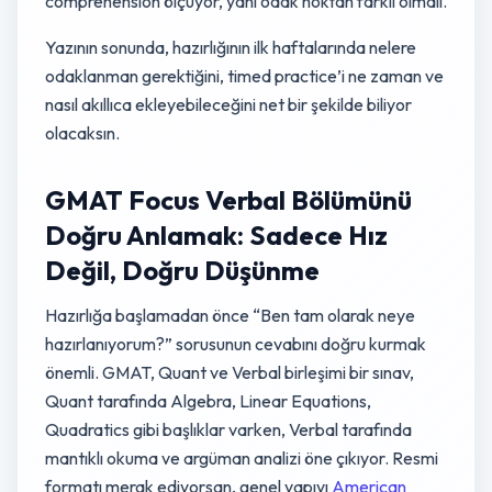
comprehension ölçüyor, yani odak noktan farklı olmalı.
Yazının sonunda, hazırlığının ilk haftalarında nelere
odaklanman gerektiğini, timed practice’i ne zaman ve
nasıl akıllıca ekleyebileceğini net bir şekilde biliyor
olacaksın.
GMAT Focus Verbal Bölümünü
Doğru Anlamak: Sadece Hız
Değil, Doğru Düşünme
Hazırlığa başlamadan önce “Ben tam olarak neye
hazırlanıyorum?” sorusunun cevabını doğru kurmak
önemli. GMAT, Quant ve Verbal birleşimi bir sınav,
Quant tarafında Algebra, Linear Equations,
Quadratics gibi başlıklar varken, Verbal tarafında
mantıklı okuma ve argüman analizi öne çıkıyor. Resmi
formatı merak ediyorsan, genel yapıyı
American