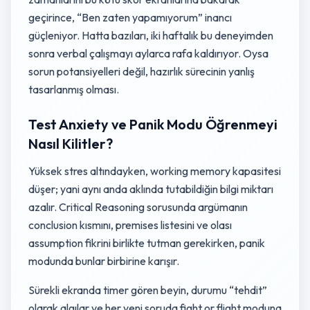
geçirince, “Ben zaten yapamıyorum” inancı
güçleniyor. Hatta bazıları, iki haftalık bu deneyimden
sonra verbal çalışmayı aylarca rafa kaldırıyor. Oysa
sorun potansiyelleri değil, hazırlık sürecinin yanlış
tasarlanmış olması.
Test Anxiety ve Panik Modu Öğrenmeyi
Nasıl Kilitler?
Yüksek stres altındayken, working memory kapasitesi
düşer; yani aynı anda aklında tutabildiğin bilgi miktarı
azalır. Critical Reasoning sorusunda argümanın
conclusion kısmını, premises listesini ve olası
assumption fikrini birlikte tutman gerekirken, panik
modunda bunlar birbirine karışır.
Sürekli ekranda timer gören beyin, durumu “tehdit”
olarak algılar ve her yeni soruda fight or flight moduna