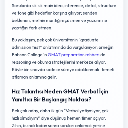
Sorularda sık sık main idea, inference, detail, structure
ve tone gibi hedefler karşına çıkıyor; senden
beklenen, metnin mantığını çözmen ve yazarın ne
yaptığını fark etmen.
Bu yaklaşım, pek çok üniversitenin “graduate
admission test” anlatımında da vurgulanıyor; örneğin
Babson College’ın
GMAT preparation rehberi
de
reasoning ve okuma stratejilerini merkeze alıyor.
Böyle bir sınavda sadece süreye odaklanmak, temeli
atlaman anlamına gelir.
Hız Takıntısı Neden GMAT Verbal İçin
Yanıltıcı Bir Başlangıç Noktası?
Pek çok aday, daha ilk gün “Verbal yetişmiyor, çok
hızlı olmalıyım” diye düşünüp hemen timer açıyor.
Zihin, bu noktadan sonra soruları anlamak yerine