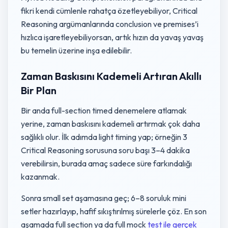
fikri kendi cümlenle rahatça özetleyebiliyor, Critical
Reasoning argümanlarında conclusion ve premises’i
hızlıca işaretleyebiliyorsan, artık hızın da yavaş yavaş
bu temelin üzerine inşa edilebilir.
Zaman Baskısını Kademeli Artıran Akıllı
Bir Plan
Bir anda full-section timed denemelere atlamak
yerine, zaman baskısını kademeli artırmak çok daha
sağlıklı olur. İlk adımda light timing yap; örneğin 3
Critical Reasoning sorusuna soru başı 3–4 dakika
verebilirsin, burada amaç sadece süre farkındalığı
kazanmak.
Sonra small set aşamasına geç; 6–8 soruluk mini
setler hazırlayıp, hafif sıkıştırılmış sürelerle çöz. En son
aşamada full section ya da full mock
test ile gerçek