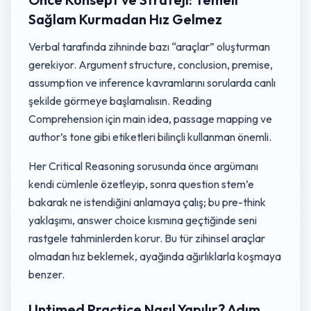
Sağlam Kurmadan Hız Gelmez
Verbal tarafında zihninde bazı “araçlar” oluşturman
gerekiyor. Argument structure, conclusion, premise,
assumption ve inference kavramlarını sorularda canlı
şekilde görmeye başlamalısın. Reading
Comprehension için main idea, passage mapping ve
author’s tone gibi etiketleri bilinçli kullanman önemli.
Her Critical Reasoning sorusunda önce argümanı
kendi cümlenle özetleyip, sonra question stem’e
bakarak ne istendiğini anlamaya çalış; bu pre-think
yaklaşımı, answer choice kısmına geçtiğinde seni
rastgele tahminlerden korur. Bu tür zihinsel araçlar
olmadan hız beklemek, ayağında ağırlıklarla koşmaya
benzer.
Untimed Practice Nasıl Yapılır? Adım