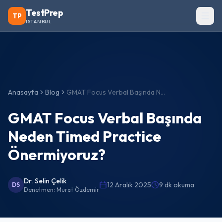
TestPrep
TP
ISTANBUL
Anasayfa
Blog
GMAT Focus Verbal Başında Neden Timed Practice Önermiyoruz?
GMAT Focus Verbal Başında
Neden Timed Practice
Önermiyoruz?
Dr. Selin Çelik
12 Aralık 2025
9 dk okuma
DS
Denetmen:
Murat Özdemir