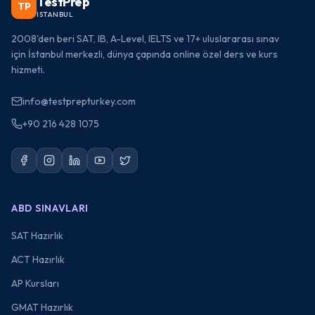
TestPrep
TP
ISTANBUL
2008'den beri SAT, IB, A-Level, IELTS ve 17+ uluslararası sınav
için İstanbul merkezli, dünya çapında online özel ders ve kurs
hizmeti.
info@testprepturkey.com
+90 216 428 1075
ABD SINAVLARI
SAT Hazırlık
ACT Hazırlık
AP Kursları
GMAT Hazırlık