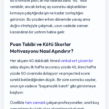
Bu otomatik pilot, ilk haftalarda sana “hız” hissi
verebilir, ancak birkaç ay sonra bu alışkanlıkları
kırmaya çalıştığında işin ne kadar zorlaştığını
görürsün. Bu yüzden erken dönemde yavaş ama
doğru stratejiyle çalışmak, uzun vadede zaman
kazandıran bir yatırım haline gelir.
Puan Takibi ve Kötü Skorlar
Motivasyonu Nasıl Aşındırır?
Her akşam 40 dakikalık timed
verbal set çözen bir
aday düşün; ilk hafta accuracy yüzde 45, ikinci hafta
yüzde 50 civarında dolaşıyor ve projected score
sürekli beklediğinden düşük. Bir süre sonra bu sayılar,
onun için sadece “başarısızlık kanıtı” gibi görünmeye
başlıyor.
Özellikle
tam zamanlı
çalışan profesyoneller, sınırlı boş
zamanlarını bu kötü skor ekranlarına bakarak