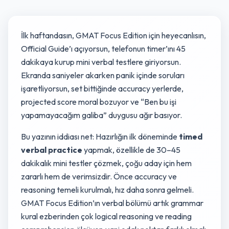
İlk haftandasın, GMAT Focus Edition için heyecanlısın,
Official Guide’ı açıyorsun, telefonun timer’ını 45
dakikaya kurup mini verbal testlere giriyorsun.
Ekranda saniyeler akarken panik içinde soruları
işaretliyorsun, set bittiğinde accuracy yerlerde,
projected score moral bozuyor ve “Ben bu işi
yapamayacağım galiba” duygusu ağır basıyor.
Bu yazının iddiası net: Hazırlığın ilk döneminde
timed
verbal practice
yapmak, özellikle de 30–45
dakikalık mini testler çözmek, çoğu aday için hem
zararlı hem de verimsizdir. Önce accuracy ve
reasoning temeli kurulmalı, hız daha sonra gelmeli.
GMAT Focus Edition’ın verbal bölümü artık grammar
kural ezberinden çok logical reasoning ve reading