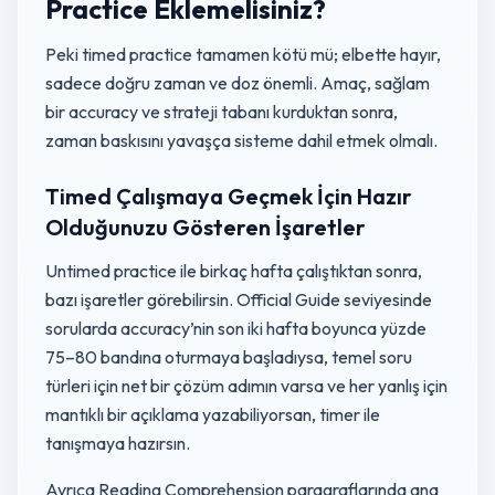
Practice Eklemelisiniz?
Peki timed practice tamamen kötü mü; elbette hayır,
sadece doğru zaman ve doz önemli. Amaç, sağlam
bir accuracy ve strateji tabanı kurduktan sonra,
zaman baskısını yavaşça sisteme dahil etmek olmalı.
Timed Çalışmaya Geçmek İçin Hazır
Olduğunuzu Gösteren İşaretler
Untimed practice ile birkaç hafta çalıştıktan sonra,
bazı işaretler görebilirsin. Official Guide seviyesinde
sorularda accuracy’nin son iki hafta boyunca yüzde
75–80 bandına oturmaya başladıysa, temel soru
türleri için net bir çözüm adımın varsa ve her yanlış için
mantıklı bir açıklama yazabiliyorsan, timer ile
tanışmaya hazırsın.
Ayrıca Reading Comprehension paragraflarında ana