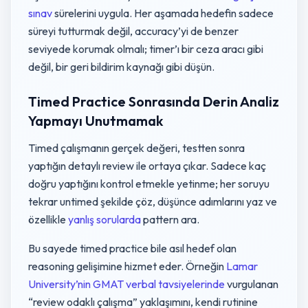
sınav
sürelerini uygula. Her aşamada hedefin sadece
süreyi tutturmak değil, accuracy’yi de benzer
seviyede korumak olmalı; timer’ı bir ceza aracı gibi
değil, bir geri bildirim kaynağı gibi düşün.
Timed Practice Sonrasında Derin Analiz
Yapmayı Unutmamak
Timed çalışmanın gerçek değeri, testten sonra
yaptığın detaylı review ile ortaya çıkar. Sadece kaç
doğru yaptığını kontrol etmekle yetinme; her soruyu
tekrar untimed şekilde çöz, düşünce adımlarını yaz ve
özellikle
yanlış sorularda
pattern ara.
Bu sayede timed practice bile asıl hedef olan
reasoning gelişimine hizmet eder. Örneğin
Lamar
University’nin GMAT verbal tavsiyelerinde
vurgulanan
“review odaklı çalışma” yaklaşımını, kendi rutinine