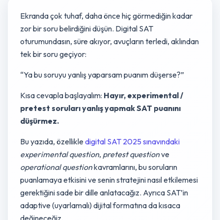
Ekranda çok tuhaf, daha önce hiç görmediğin kadar
zor bir soru belirdiğini düşün. Digital SAT
oturumundasın, süre akıyor, avuçların terledi, aklından
tek bir soru geçiyor:
“Ya bu soruyu yanlış yaparsam puanım düşerse?”
Kısa cevapla başlayalım:
Hayır, experimental /
pretest soruları yanlış yapmak SAT puanını
düşürmez.
Bu yazıda, özellikle
digital SAT 2025 sınavındaki
experimental question
,
pretest question
ve
operational question
kavramlarını, bu soruların
puanlamaya etkisini ve senin stratejini nasıl etkilemesi
gerektiğini sade bir dille anlatacağız. Ayrıca SAT’in
adaptive (uyarlamalı) dijital formatına da kısaca
değineceğiz.