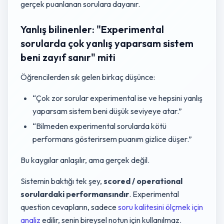
gerçek puanlanan sorulara dayanır.
Yanlış bilinenler: "Experimental
sorularda çok yanlış yaparsam sistem
beni zayıf sanır" miti
Öğrencilerden sık gelen birkaç düşünce:
“Çok zor sorular experimental ise ve hepsini yanlış
yaparsam sistem beni düşük seviyeye atar.”
“Bilmeden experimental sorularda kötü
performans gösterirsem puanım gizlice düşer.”
Bu kaygılar anlaşılır, ama gerçek değil.
Sistemin baktığı tek şey,
scored / operational
sorulardaki performansındır
. Experimental
question cevapların, sadece
soru kalitesini ölçmek için
analiz
edilir, senin bireysel notun için kullanılmaz.