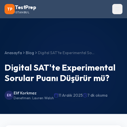
TestPrep
TP
ISTANBUL
Anasayfa
Blog
Digital SAT'te Experimental Sorular Puanı Düşürür mü?
Digital SAT'te Experimental
Sorular Puanı Düşürür mü?
Elif Korkmaz
11 Aralık 2025
7 dk okuma
EK
Denetmen:
Lauren Walsh