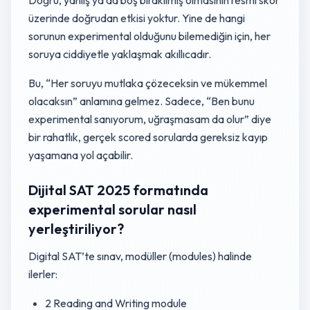
Doğru, yanlış ya da boş bırakılmış olmasının resmi skor
üzerinde doğrudan etkisi yoktur. Yine de hangi
sorunun experimental olduğunu bilemediğin için, her
soruya ciddiyetle yaklaşmak akıllıcadır.
Bu, “Her soruyu mutlaka çözeceksin ve mükemmel
olacaksın” anlamına gelmez. Sadece, “Ben bunu
experimental sanıyorum, uğraşmasam da olur” diye
bir rahatlık, gerçek scored sorularda gereksiz kayıp
yaşamana yol açabilir.
Dijital SAT 2025 formatında
experimental sorular nasıl
yerleştiriliyor?
Digital SAT’te sınav, modüller (modules) halinde
ilerler:
2 Reading and Writing module