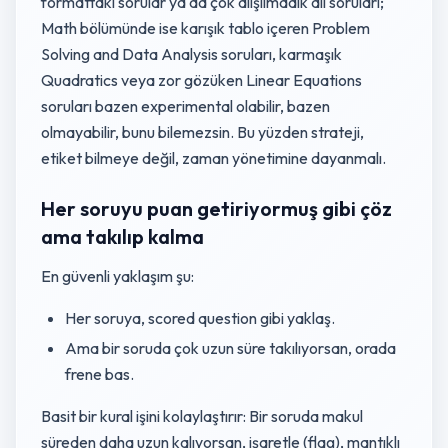
formattaki sorular ya da çok alışılmadık dil soruları;
Math bölümünde ise karışık tablo içeren Problem
Solving and Data Analysis soruları, karmaşık
Quadratics veya zor gözüken Linear Equations
soruları bazen experimental olabilir, bazen
olmayabilir, bunu bilemezsin. Bu yüzden strateji,
etiket bilmeye değil, zaman yönetimine dayanmalı.
Her soruyu puan getiriyormuş gibi çöz
ama takılıp kalma
En güvenli yaklaşım şu:
Her soruya, scored question gibi yaklaş.
Ama bir soruda çok uzun süre takılıyorsan, orada
frene bas.
Basit bir kural işini kolaylaştırır: Bir soruda makul
süreden daha uzun kalıyorsan, işaretle (flag), mantıklı