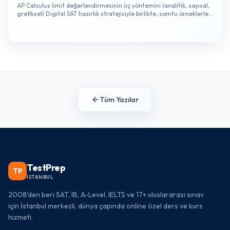
AP Calculus limit değerlendirmesinin üç yöntemini (analitik, sayısal,
grafiksel) Digital SAT hazırlık stratejisiyle birlikte, somtu örneklerle
ele alıyoruz.
Tüm Yazılar
TestPrep
TP
ISTANBUL
2008'den beri SAT, IB, A-Level, IELTS ve 17+ uluslararası sınav
için İstanbul merkezli, dünya çapında online özel ders ve kurs
hizmeti.