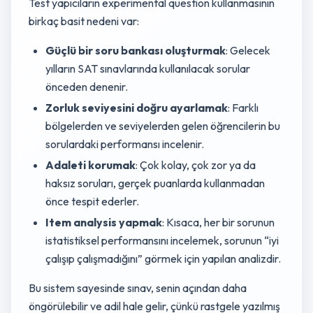
Test yapıcıların experimental question kullanmasının
birkaç basit nedeni var:
Güçlü bir soru bankası oluşturmak
: Gelecek
yılların SAT sınavlarında kullanılacak sorular
önceden denenir.
Zorluk seviyesini doğru ayarlamak
: Farklı
bölgelerden ve seviyelerden gelen öğrencilerin bu
sorulardaki performansı incelenir.
Adaleti korumak
: Çok kolay, çok zor ya da
haksız soruları, gerçek puanlarda kullanmadan
önce tespit ederler.
Item analysis yapmak
: Kısaca, her bir sorunun
istatistiksel performansını incelemek, sorunun “iyi
çalışıp çalışmadığını” görmek için yapılan analizdir.
Bu sistem sayesinde sınav, senin açından daha
öngörülebilir ve adil hale gelir, çünkü rastgele yazılmış