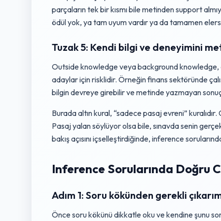
parçaların tek bir kısmı bile metinden support almıy
ödül yok, ya tam uyum vardır ya da tamamen elers
Tuzak 5: Kendi bilgi ve deneyimini m
Outside knowledge veya background knowledge, özel
adaylar için risklidir. Örneğin finans sektöründe ça
bilgin devreye girebilir ve metinde yazmayan sonu
Burada altın kural, “sadece pasaj evreni” kuralıdı
Pasaj yalan söylüyor olsa bile, sınavda senin gerç
bakış açısını içselleştirdiğinde, inference sorularında
Inference Sorularında Doğru C
Adım 1: Soru kökünden gerekli çıkarı
Önce soru kökünü dikkatle oku ve kendine şunu sor: 