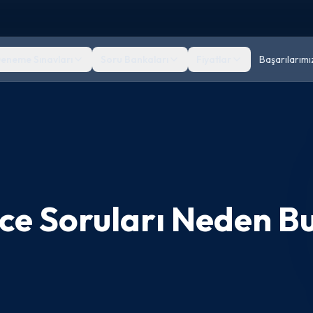
eneme Sınavları
Soru Bankaları
Fiyatlar
Başarılarımı
e Soruları Neden B