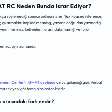
AT RC Neden Bunda Israr Ediyor?
ıkça söylemediği sonucu bulmanı ister. Text-based inference,
uç çıkarmaktır. Implied meaning, yazarın doğrudan yazmadığı
een the lines, kelimelerin arasındaki mantığı ve tonu
stemez, aynı zamanda:
sement Center’ın GMAT özetinde
de vurgulandığı gibi, Verbal
a seviyeni gösteren alanlardan biridir.
su arasındaki fark nedir?