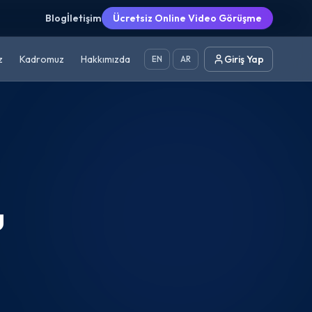
Blog
İletişim
Ücretsiz Online Video Görüşme
z
Kadromuz
Hakkımızda
Giriş Yap
EN
AR
u