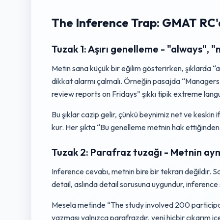
The Inference Trap: GMAT RC'd
Tuzak 1: Aşırı genelleme - "always", "
Metin sana küçük bir eğilim gösterirken, şıklarda “
dikkat alarmı çalmalı. Örneğin pasajda “Managers
review reports on Fridays” şıkkı tipik extreme lang
Bu şıklar cazip gelir, çünkü beynimiz net ve keskin 
kur. Her şıkta “Bu genelleme metnin hak ettiğinden 
Tuzak 2: Parafraz tuzağı - Metnin ay
Inference cevabı, metnin bire bir tekrarı değildir. 
detail, aslında detail sorusuna uygundur, inference s
Mesela metinde “The study involved 200 participa
yazması yalnızca parafrazdır, yeni hiçbir çıkarım i