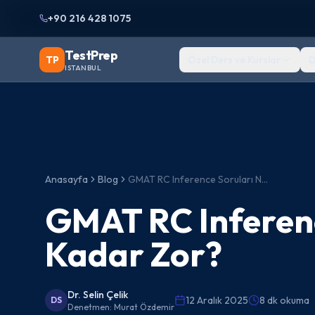
+90 216 428 1075
TestPrep
TP
Özel Ders ve Kurslar
D
ISTANBUL
Anasayfa
Blog
GMAT RC Inference Soruları Neden Bu Kadar Zor?
GMAT RC Inferenc
Kadar Zor?
Dr. Selin Çelik
12 Aralık 2025
8 dk okuma
DS
Denetmen:
Murat Özdemir