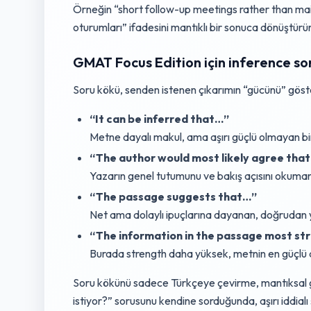
Örneğin “short follow-up meetings rather than main
oturumları” ifadesini mantıklı bir sonuca dönüştürür
GMAT Focus Edition için inference s
Soru kökü, senden istenen çıkarımın “gücünü” gösteri
“It can be inferred that…”
Metne dayalı makul, ama aşırı güçlü olmayan bir
“The author would most likely agree tha
Yazarın genel tutumunu ve bakış açısını okumanı
“The passage suggests that…”
Net ama dolaylı ipuçlarına dayanan, doğrudan y
“The information in the passage most str
Burada strength daha yüksek, metnin en güçlü de
Soru kökünü sadece Türkçeye çevirme, mantıksal gö
istiyor?” sorusunu kendine sorduğunda, aşırı iddial