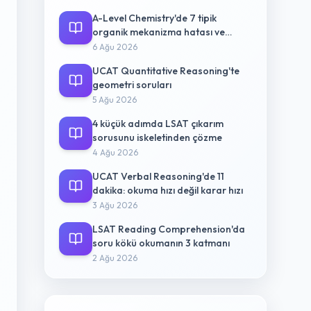
A-Level Chemistry'de 7 tipik
organik mekanizma hatası ve
düzeltme yolu
6 Ağu 2026
UCAT Quantitative Reasoning'te
geometri soruları
5 Ağu 2026
4 küçük adımda LSAT çıkarım
sorusunu iskeletinden çözme
4 Ağu 2026
UCAT Verbal Reasoning'de 11
dakika: okuma hızı değil karar hızı
3 Ağu 2026
LSAT Reading Comprehension'da
soru kökü okumanın 3 katmanı
2 Ağu 2026