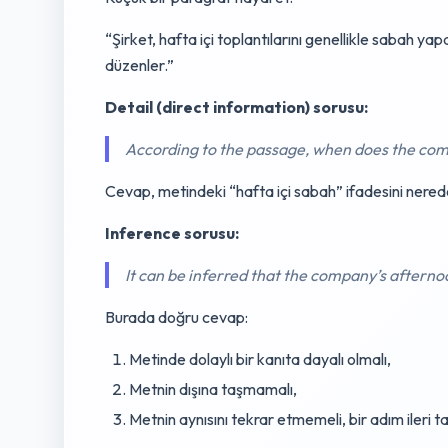
“Şirket, hafta içi toplantılarını genellikle sabah y
düzenler.”
Detail (direct information) sorusu:
According to the passage, when does the com
Cevap, metindeki “hafta içi sabah” ifadesini nerede
Inference sorusu:
It can be inferred that the company’s aftern
Burada doğru cevap:
Metinde dolaylı bir kanıta dayalı olmalı,
Metnin dışına taşmamalı,
Metnin aynısını tekrar etmemeli, bir adım ileri ta