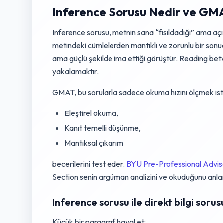
Inference Sorusu Nedir ve GM
Inference sorusu, metnin sana “fısıldadığı” ama aç
metindeki cümlelerden mantıklı ve zorunlu bir son
ama güçlü şekilde ima ettiği görüştür. Reading betw
yakalamaktır.
GMAT, bu sorularla sadece okuma hızını ölçmek i
Eleştirel okuma,
Kanıt temelli düşünme,
Mantıksal çıkarım
becerilerini test eder.
BYU Pre-Professional Advi
Section senin argüman analizini ve okuduğunu anlam
Inference sorusu ile direkt bilgi soru
Küçük bir paragraf hayal et: