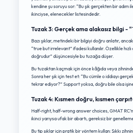
kendine şu soruyu sor: “Bu şık gerçekten bir adım i
ikinciyse, elenecekler listesindedir.
Tuzak 3: Gerçek ama alakasız bilgi - 
Bazı şıklar, metindeki bir bilgiyi doğru anlatır, anc
“true but irrelevant” ifadesi kullanılır. Özellikle hı
doğrudur” düşüncesiyle bu tuzağa düşer.
Bu tuzaktan kaçmak için önce kâğıda veya zihninde 
Sonra her şık için test et: “Bu cümle o iddiayı ger
tekrar ediyor?” Support yoksa, doğru bile olsa işi
Tuzak 4: Kısmen doğru, kısmen çarpıt
Half-right, half-wrong answer choices, GMAT RC’nin 
ikinci yarıysa ufak bir abartı, gereksiz bir genelleme
Bu tip şıklar için pratik bir yöntem kullan: Şıkkı zih