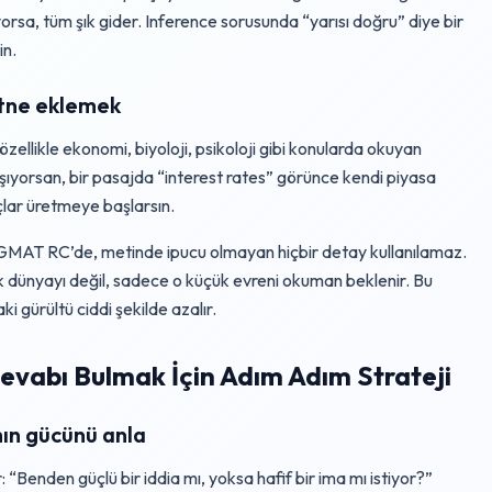
orsa, tüm şık gider. Inference sorusunda “yarısı doğru” diye bir
in.
etne eklemek
likle ekonomi, biyoloji, psikoloji gibi konularda okuyan
lışıyorsan, bir pasajda “interest rates” görünce kendi piyasa
çlar üretmeye başlarsın.
r. GMAT RC’de, metinde ipucu olmayan hiçbir detay kullanılamaz.
ek dünyayı değil, sadece o küçük evreni okuman beklenir. Bu
ki gürültü ciddi şekilde azalır.
evabı Bulmak İçin Adım Adım Strateji
mın gücünü anla
“Benden güçlü bir iddia mı, yoksa hafif bir ima mı istiyor?”