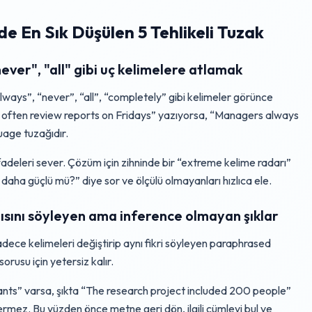
e En Sık Düşülen 5 Tehlikeli Tuzak
never", "all" gibi uç kelimelere atlamak
always”, “never”, “all”, “completely” gibi kelimeler görünce
 often review reports on Fridays” yazıyorsa, “Managers always
uage tuzağıdır.
ifadeleri sever. Çözüm için zihninde bir “extreme kelime radarı”
daha güçlü mü?” diye sor ve ölçülü olmayanları hızlıca ele.
nısını söyleyen ama inference olmayan şıklar
Sadece kelimeleri değiştirip aynı fikri söyleyen paraphrased
orusu için yetersiz kalır.
nts” varsa, şıkta “The research project included 200 people”
çermez. Bu yüzden önce metne geri dön, ilgili cümleyi bul ve