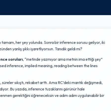
n tamam, her şey yolunda. Sonra bir inference sorusu geliyor, iki
ünden yanlış şıkkı işaretliyorsun. Tanıdık geldi mi?
ence soruları
, “metinde yazmıyor ama metnin ima ettiği şey”
based inference, implied meaning, reading between the lines
 süreler sıkıştı, rekabet arttı. Ama RC’deki mantık değişmedi,
iyor. Bu yazıda, inference tuzaklarını görünür hale
elenmen gerektiğini öğreneceksin ve adım adım uygulanabilir bir