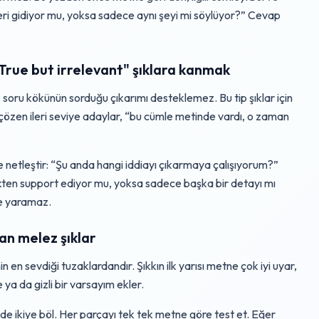
leri gidiyor mu, yoksa sadece aynı şeyi mi söylüyor?” Cevap
"True but irrelevant" şıklara kanmak
ak soru kökünün sorduğu çıkarımı desteklemez. Bu tip şıklar için
zlı çözen ileri seviye adaylar, “bu cümle metinde vardı, o zaman
netleştir: “Şu anda hangi iddiayı çıkarmaya çalışıyorum?”
çekten support ediyor mu, yoksa sadece başka bir detayı mı
ne yaramaz.
an melez şıklar
en sevdiği tuzaklardandır. Şıkkın ilk yarısı metne çok iyi uyar,
 ya da gizli bir varsayım ekler.
ninde ikiye böl. Her parçayı tek tek metne göre test et. Eğer