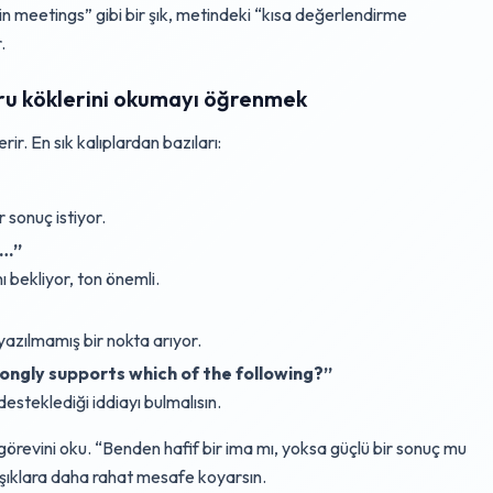
 meetings” gibi bir şık, metindeki “kısa değerlendirme
.
oru köklerini okumayı öğrenmek
r. En sık kalıplardan bazıları:
 sonuç istiyor.
t…”
 bekliyor, ton önemli.
azılmamış bir nokta arıyor.
ongly supports which of the following?”
steklediği iddiayı bulmalısın.
revini oku. “Benden hafif bir ima mı, yoksa güçlü bir sonuç mu
ı şıklara daha rahat mesafe koyarsın.