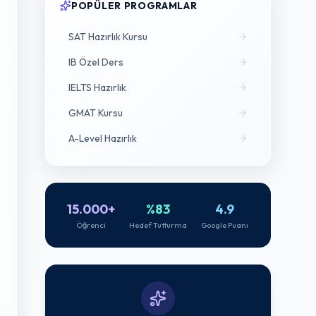
POPÜLER PROGRAMLAR
SAT Hazırlık Kursu
IB Özel Ders
IELTS Hazırlık
GMAT Kursu
A-Level Hazırlık
15.000+
%83
4.9
Öğrenci
Hedef Tutturma
Google Puanı