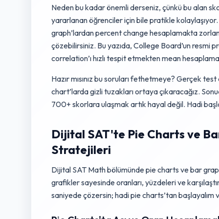
Neden bu kadar önemli derseniz, çünkü bu alan sko
yararlanan öğrenciler için bile pratikle kolaylaşı
graph’lardan percent change hesaplamakta zorlanı
çözebilirsiniz. Bu yazıda, College Board’un resmi p
correlation’ı hızlı tespit etmekten mean hesapla
Hazır mısınız bu soruları fethetmeye? Gerçek test 
chart’larda gizli tuzakları ortaya çıkaracağız. Son
700+ skorlara ulaşmak artık hayal değil. Hadi başlay
Dijital SAT'te Pie Charts ve 
Stratejileri
Dijital SAT Math bölümünde pie charts ve bar graphs
grafikler sayesinde oranları, yüzdeleri ve karşılaştı
saniyede çözersin; hadi pie charts’tan başlayalım 