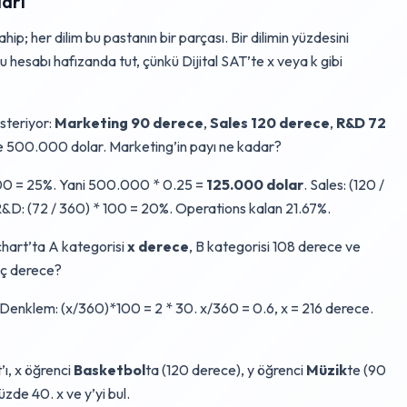
arı
p; her dilim bu pastanın bir parçası. Bir dilimin yüzdesini
u hesabı hafızanda tut, çünkü Dijital SAT’te x veya k gibi
österiyor:
Marketing 90 derece
,
Sales 120 derece
,
R&D 72
e 500.000 dolar. Marketing’in payı ne kadar?
100 = 25%. Yani 500.000 * 0.25 =
125.000 dolar
. Sales: (120 /
 R&D: (72 / 360) * 100 = 20%. Operations kalan 21.67%.
chart’ta A kategorisi
x derece
, B kategorisi 108 derece ve
kaç derece?
Denklem: (x/360)*100 = 2 * 30. x/360 = 0.6, x = 216 derece.
’ı, x öğrenci
Basketbol
ta (120 derece), y öğrenci
Müzik
te (90
de 40. x ve y’yi bul.