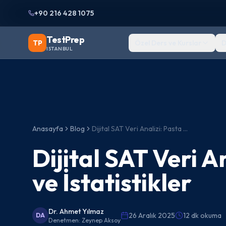
+90 216 428 1075
TestPrep
TP
Özel Ders ve Kurslar
D
ISTANBUL
Anasayfa
Blog
Dijital SAT Veri Analizi: Pasta Grafikleri ve İstatistikler
Dijital SAT Veri A
ve İstatistikler
Dr. Ahmet Yılmaz
26 Aralık 2025
12 dk okuma
DA
Denetmen:
Zeynep Aksoy