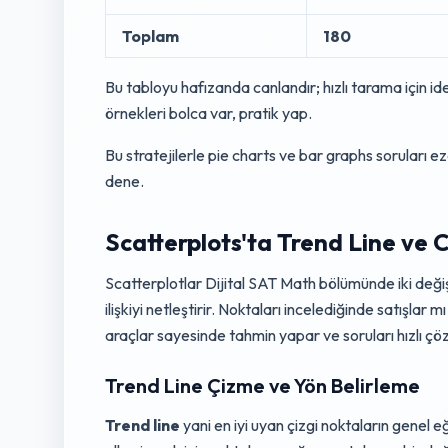
Toplam
180
Bu tabloyu hafızanda canlandır; hızlı tarama için i
örnekleri bolca var, pratik yap.
Bu stratejilerle pie charts ve bar graphs soruları
dene.
Scatterplots'ta Trend Line ve C
Scatterplotlar Dijital SAT Math bölümünde iki değişk
ilişkiyi netleştirir. Noktaları incelediğinde satışla
araçlar sayesinde tahmin yapar ve soruları hızlı çöz
Trend Line Çizme ve Yön Belirleme
Trend line
yani en iyi uyan çizgi noktaların genel e