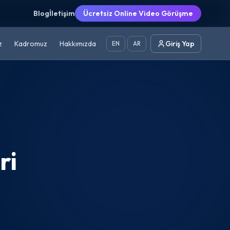
Blog
İletişim
Ücretsiz Online Video Görüşme
z
Kadromuz
Hakkımızda
Giriş Yap
EN
AR
ri