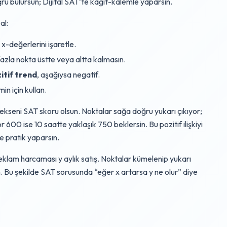
ğru bulursun; Dijital SAT’te kağıt-kalemle yaparsın.
al:
 x-değerlerini işaretle.
fazla nokta üstte veya altta kalmasın.
itif trend
, aşağıysa negatif.
in için kullan.
-ekseni SAT skoru olsun. Noktalar sağa doğru yukarı çıkıyor;
r 600 ise 10 saatte yaklaşık 750 beklersin. Bu pozitif ilişkiyi
e pratik yaparsın.
k reklam harcaması y aylık satış. Noktalar kümelenip yukarı
in. Bu şekilde SAT sorusunda “eğer x artarsa y ne olur” diye