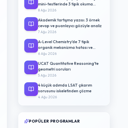
mini-testlerinde 3 tipik okuma
hatası
8 Ağu 2026
Akademik tartışma yazısı: 3 örnek
cevap ve puanlayıcı gözüyle analiz
7 Ağu 2026
A-Level Chemistry'de 7 tipik
organik mekanizma hatası ve
düzeltme yolu
6 Ağu 2026
UCAT Quantitative Reasoning'te
geometri soruları
5 Ağu 2026
4 küçük adımda LSAT çıkarım
sorusunu iskeletinden çözme
4 Ağu 2026
POPÜLER PROGRAMLAR