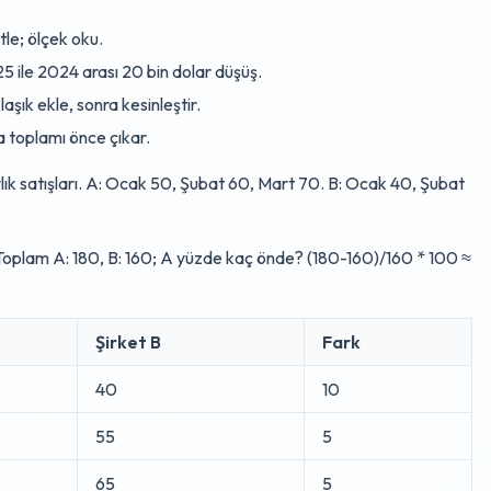
tle; ölçek oku.
25 ile 2024 arası 20 bin dolar düşüş.
laşık ekle, sonra kesinleştir.
a toplamı önce çıkar.
lık satışları. A: Ocak 50, Şubat 60, Mart 70. B: Ocak 40, Şubat
 Toplam A: 180, B: 160; A yüzde kaç önde? (180-160)/160 * 100 ≈
Şirket B
Fark
40
10
55
5
65
5