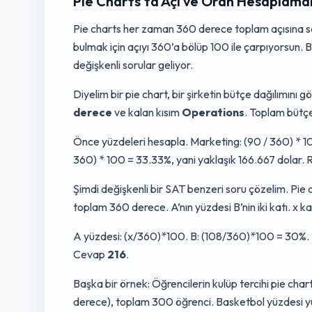
Pie Charts'ta Açı ve Oran Hesaplamal
Pie charts her zaman 360 derece toplam açısına sahi
bulmak için açıyı 360’a bölüp 100 ile çarpıyorsun. B
değişkenli sorular geliyor.
Diyelim bir pie chart, bir şirketin bütçe dağılımını g
derece
ve kalan kısım
Operations
. Toplam bütç
Önce yüzdeleri hesapla. Marketing: (90 / 360) * 
360) * 100 = 33.33%, yani yaklaşık 166.667 dolar.
Şimdi değişkenli bir SAT benzeri soru çözelim. Pie 
toplam 360 derece. A’nın yüzdesi B’nin iki katı. x 
A yüzdesi: (x/360)*100. B: (108/360)*100 = 30%. 
Cevap
216
.
Başka bir örnek: Öğrencilerin kulüp tercihi pie chart
derece), toplam 300 öğrenci. Basketbol yüzdesi yüz