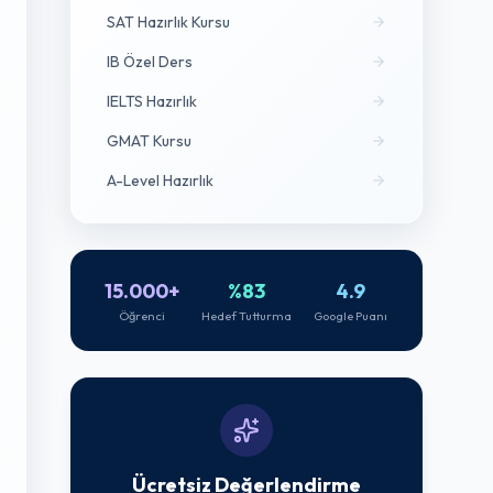
SAT Hazırlık Kursu
IB Özel Ders
IELTS Hazırlık
GMAT Kursu
A-Level Hazırlık
15.000+
%83
4.9
Öğrenci
Hedef Tutturma
Google Puanı
Ücretsiz Değerlendirme