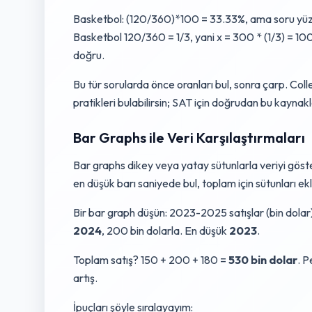
Basketbol: (120/360)*100 = 33.33%, ama soru yüzde
Basketbol 120/360 = 1/3, yani x = 300 * (1/3) = 10
doğru.
Bu tür sorularda önce oranları bul, sonra çarp. Co
pratikleri bulabilirsin; SAT için doğrudan bu kaynak
Bar Graphs ile Veri Karşılaştırmaları
Bar graphs dikey veya yatay sütunlarla veriyi göster
en düşük barı saniyede bul, toplam için sütunları ek
Bir bar graph düşün: 2023-2025 satışlar (bin dolar
2024
, 200 bin dolarla. En düşük
2023
.
Toplam satış? 150 + 200 + 180 =
530 bin dolar
. 
artış.
İpuçları şöyle sıralayayım: