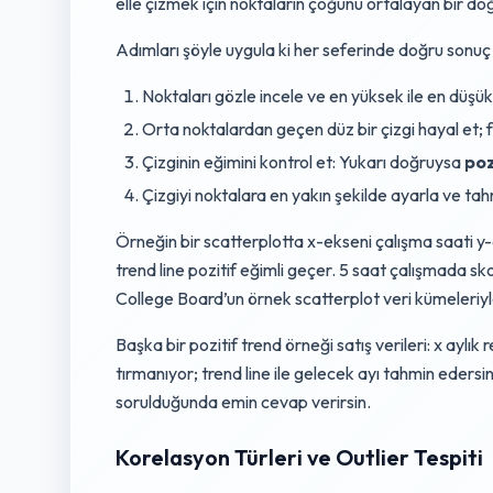
elle çizmek için noktaların çoğunu ortalayan bir do
Adımları şöyle uygula ki her seferinde doğru sonuç 
Noktaları gözle incele ve en yüksek ile en düşük
Orta noktalardan geçen düz bir çizgi hayal et; 
Çizginin eğimini kontrol et: Yukarı doğruysa
poz
Çizgiyi noktalara en yakın şekilde ayarla ve tahm
Örneğin bir scatterplotta x-ekseni çalışma saati y
trend line pozitif eğimli geçer. 5 saat çalışmada sko
College Board’un örnek scatterplot veri kümeleriyl
Başka bir pozitif trend örneği satış verileri: x aylı
tırmanıyor; trend line ile gelecek ayı tahmin eders
sorulduğunda emin cevap verirsin.
Korelasyon Türleri ve Outlier Tespiti