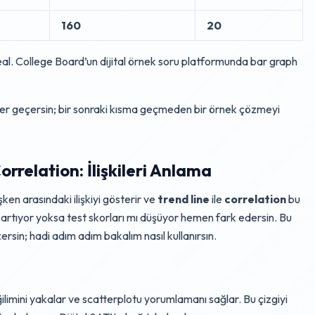
160
20
deal. College Board’un dijital örnek soru platformunda bar graph
 ezer geçersin; bir sonraki kısma geçmeden bir örnek çözmeyi
orrelation: İlişkileri Anlama
en arasındaki ilişkiyi gösterir ve
trend line
ile
correlation
bu
r mı artıyor yoksa test skorları mı düşüyor hemen fark edersin. Bu
ersin; hadi adım adım bakalım nasıl kullanırsın.
ğilimini yakalar ve scatterplotu yorumlamanı sağlar. Bu çizgiyi