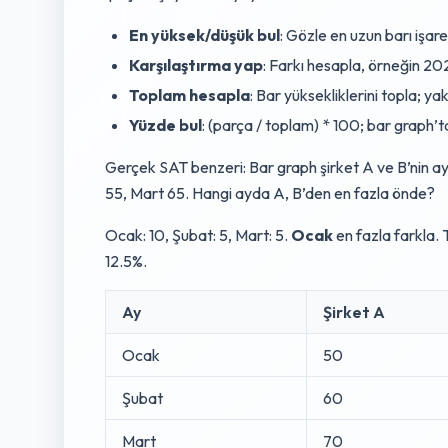
En yüksek/düşük bul
: Gözle en uzun barı işare
Karşılaştırma yap
: Farkı hesapla, örneğin 20
Toplam hesapla
: Bar yüksekliklerini topla; yak
Yüzde bul
: (parça / toplam) * 100; bar graph’t
Gerçek SAT benzeri: Bar graph şirket A ve B’nin ay
55, Mart 65. Hangi ayda A, B’den en fazla önde?
Ocak: 10, Şubat: 5, Mart: 5.
Ocak
en fazla farkla.
12.5%.
Ay
Şirket A
Ocak
50
Şubat
60
Mart
70