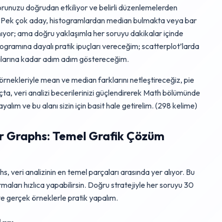
runuzu doğrudan etkiliyor ve belirli düzenlemelerden
yor. Pek çok aday, histogramlardan median bulmakta veya bar
yor; ama doğru yaklaşımla her soruyu dakikalar içinde
rogramına dayalı pratik ipuçları vereceğim; scatterplot’larda
malarına kadar adım adım göstereceğim.
örnekleriyle mean ve median farklarını netleştireceğiz, pie
uçta, veri analizi becerilerinizi güçlendirerek Math bölümünde
alım ve bu alanı sizin için basit hale getirelim. (298 kelime)
Bar Graphs: Temel Grafik Çözüm
, veri analizinin en temel parçaları arasında yer alıyor. Bu
rmaları hızlıca yapabilirsin. Doğru stratejiyle her soruyu 30
ve gerçek örneklerle pratik yapalım.