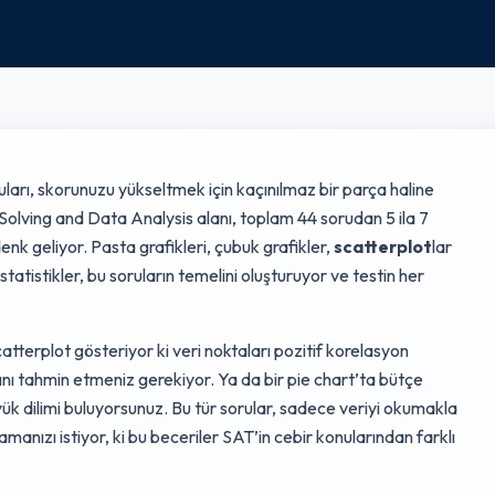
ları, skorunuzu yükseltmek için kaçınılmaz bir parça haline
olving and Data Analysis alanı, toplam 44 sorudan 5 ila 7
denk geliyor. Pasta grafikleri, çubuk grafikler,
scatterplot
lar
tatistikler, bu soruların temelini oluşturuyor ve testin her
atterplot gösteriyor ki veri noktaları pozitif korelasyon
larını tahmin etmeniz gerekiyor. Ya da bir pie chart’ta bütçe
ük dilimi buluyorsunuz. Bu tür sorular, sadece veriyi okumakla
amanızı istiyor, ki bu beceriler SAT’in cebir konularından farklı