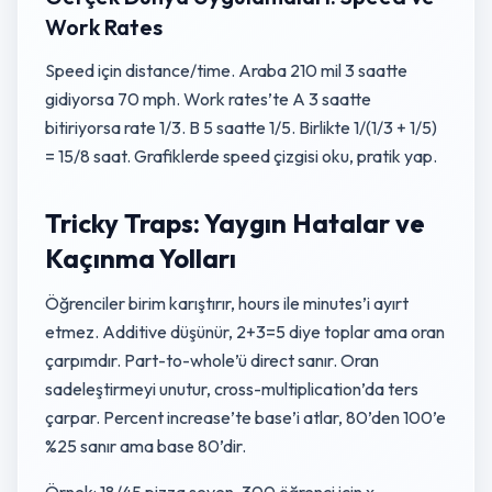
Work Rates
Speed için distance/time. Araba 210 mil 3 saatte
gidiyorsa 70 mph. Work rates’te A 3 saatte
bitiriyorsa rate 1/3. B 5 saatte 1/5. Birlikte 1/(1/3 + 1/5)
= 15/8 saat. Grafiklerde speed çizgisi oku, pratik yap.
Tricky Traps: Yaygın Hatalar ve
Kaçınma Yolları
Öğrenciler birim karıştırır, hours ile minutes’i ayırt
etmez. Additive düşünür, 2+3=5 diye toplar ama oran
çarpımdır. Part-to-whole’ü direct sanır. Oran
sadeleştirmeyi unutur, cross-multiplication’da ters
çarpar. Percent increase’te base’i atlar, 80’den 100’e
%25 sanır ama base 80’dir.