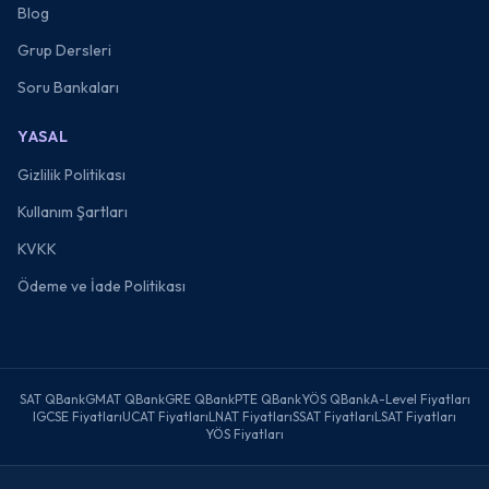
Blog
Grup Dersleri
Soru Bankaları
YASAL
Gizlilik Politikası
Kullanım Şartları
KVKK
Ödeme ve İade Politikası
SAT QBank
GMAT QBank
GRE QBank
PTE QBank
YÖS QBank
A-Level Fiyatları
IGCSE Fiyatları
UCAT Fiyatları
LNAT Fiyatları
SSAT Fiyatları
LSAT Fiyatları
YÖS Fiyatları