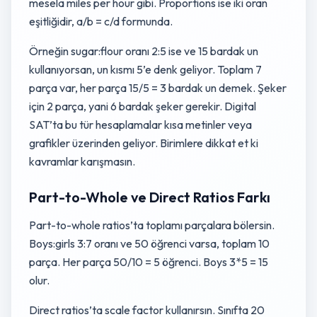
mesela miles per hour gibi. Proportions ise iki oran
eşitliğidir, a/b = c/d formunda.
Örneğin sugar:flour oranı 2:5 ise ve 15 bardak un
kullanıyorsan, un kısmı 5’e denk geliyor. Toplam 7
parça var, her parça 15/5 = 3 bardak un demek. Şeker
için 2 parça, yani 6 bardak şeker gerekir. Digital
SAT’ta bu tür hesaplamalar kısa metinler veya
grafikler üzerinden geliyor. Birimlere dikkat et ki
kavramlar karışmasın.
Part-to-Whole ve Direct Ratios Farkı
Part-to-whole ratios’ta toplamı parçalara bölersin.
Boys:girls 3:7 oranı ve 50 öğrenci varsa, toplam 10
parça. Her parça 50/10 = 5 öğrenci. Boys 3*5 = 15
olur.
Direct ratios’ta scale factor kullanırsın. Sınıfta 20