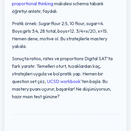
proportional thinking
makalesi schema tabanlı
öğretiyi anlatır, faydalı.
Pratik örnek: Sugar:flour 2:5, 10 flour, sugar=4.
Boys:girls 3:4, 28 total, boys=12. 3/4=x/20, x=15.
Hemen dene, motive ol. Bu stratejilerle mastery
yakala.
Sonuçta ratios, rates ve proportions Digital SAT’ta
fark yaratır. Temelleri oturt, tuzaklardan kaç,
stratejileri uygula ve bol pratik yap. Hemen bir
question set çöz,
UCSD workbook
‘ten başla. Bu
mastery puanı uçurur, başarılar! Ne düşünüyorsun,
hazır mısın test gününe?