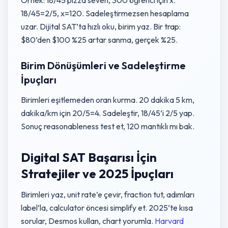
Örnek: 18/45 pizza seven, 300 öğrenci için x.
18/45=2/5, x=120. Sadeleştirmezsen hesaplama
uzar. Dijital SAT’ta hızlı oku, birim yaz. Bir trap:
$80’den $100 %25 artar sanma, gerçek %25.
Birim Dönüşümleri ve Sadeleştirme
İpuçları
Birimleri eşitlemeden oran kurma. 20 dakika 5 km,
dakika/km için 20/5=4. Sadeleştir, 18/45’i 2/5 yap.
Sonuç reasonableness test et, 120 mantıklı mı bak.
Digital SAT Başarısı İçin
Stratejiler ve 2025 İpuçları
Birimleri yaz, unit rate’e çevir, fraction tut, adımları
label’la, calculator öncesi simplify et. 2025’te kısa
sorular, Desmos kullan, chart yorumla.
Harvard