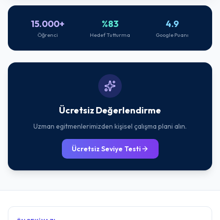
15.000+
%83
4.9
Öğrenci
Hedef Tutturma
Google Puanı
Ücretsiz Değerlendirme
Uzman egitmenlerimizden kişisel çalışma plani alın.
Ücretsiz Seviye Testi