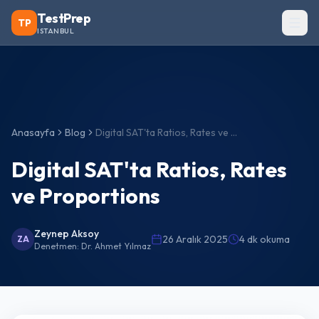
TestPrep
TP
ISTANBUL
Anasayfa
Blog
Digital SAT'ta Ratios, Rates ve Proportions
Digital SAT'ta Ratios, Rates
ve Proportions
Zeynep Aksoy
26 Aralık 2025
4 dk okuma
ZA
Denetmen:
Dr. Ahmet Yılmaz