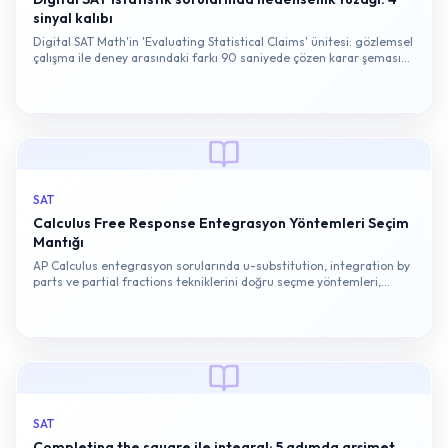
sinyal kalıbı
Digital SAT Math'in 'Evaluating Statistical Claims' ünitesi: gözlemsel
çalışma ile deney arasındaki farkı 90 saniyede çözen karar şeması
ve örnek soru kökü…
SAT
Calculus Free Response Entegrasyon Yöntemleri Seçim
Mantığı
AP Calculus entegrasyon sorularında u-substitution, integration by
parts ve partial fractions tekniklerini doğru seçme yöntemleri,
puanlama kriterleri ve Free Response odaklı hazırlık stratejisi.
SAT
Completing the square ile integral: 5 adımda arşimet