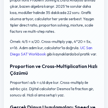
proportions Problem Solving & Data Analysis altında
çıkar, bazen algebra karışır. 2025’te sorular daha
kısa, modüller halinde 35 dakikada 22 soru. Grafik
okuma artıyor, calculator her yerde serbest. Yaygın
tipler direct ratio, proportion solving, mixture, scale
factors ve multi-step rates.
Örnek: 4/5 = x/20. Cross-multiply yap, 4*20 = 5x,
x=16. Adım adım kur, calculator’la doğrula.
UC San
Diego SAT Workbook
gibi kaynaklarda bol pratik var.
Proportion ve Cross-Multiplication Hızlı
Çözümü
Proportion’ı a/b = c/d diye kur. Cross-multiply ile
ad=bc çöz. Dijital calculator Desmos’la fraction gir,
sonucu al. Hızlı ol ama setup’ı yaz.
Gerçek Dünya Uygulamaları: Speed ve