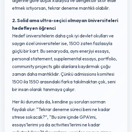
diğerine göre düşük kaldıysa ve dengeli bir skor elde
etmek istiyorsan, tekrar deneme mantıklı olabilir.
2. Solid ama ultra-seçici olmayan üniversiteleri
hedefleyen öğrenci
Hedef üniversitelerin daha çok iyi devlet okulları ve
saygın özel üniversiteler ise, 1500 zaten fazlasıyla
güçlü bir kart. Bu senaryoda, aynı enerjiyi essays,
personal statement, supplemental essays, portfolio,
community projects gibi alanlara kaydırmak çoğu
zaman daha mantıklıdır. Çünkü admissions komitesi
1500 ila 1550 arasındaki farka takılmaktan çok, seni
bir insan olarak tanımaya çalışır.
Her iki durumda da, kendine şu soruları sorman
faydalı olur: “Tekrar deneme süreci beni ne kadar
strese sokacak?”, “Bu süre içinde GPA’imi,
essays’lerimi ya da activities’lerimi ne kadar