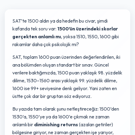
SAT’te 1500 aldın ya da hedefin bu civar, şimdi
kafanda tek soru var:
1500’ün üzerindeki skorlar
gerçekten anlamlı mı
, yoksa 1510, 1550, 1600 gibi
rakamlar daha çok psikolojik mi?
SAT, toplam 1600 puan üzerinden değerlendirilen, iki
ana bölümden oluşan standart bir sınav. Güncel
verilere baktığımızda, 1500 puan yaklaşık 98. yüzdelik
dilime, 1530–1560 arası yaklaşık 99. yüzdelik dilime,
1600 ise 99+ seviyesine denk geliyor. Yani zaten en
üstte çok dar bir gruptan söz ediyoruz.
Bu yazıda tam olarak şunu netleştireceğiz: 1500’den
1530’a, 1550’ye ya da 1600’e çıkmak ne zaman
anlamlı bir
diminishing returns
(azalan getiriler)
bölgesine giriyor, ne zaman gerçekten işe yarıyor,