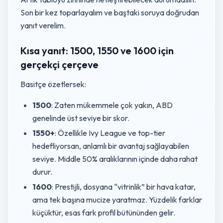
Son bir kez toparlayalım ve baştaki soruya doğrudan
yanıt verelim.
Kısa yanıt: 1500, 1550 ve 1600 için
gerçekçi çerçeve
Basitçe özetlersek:
1500
: Zaten mükemmele çok yakın, ABD
genelinde üst seviye bir skor.
1550+
: Özellikle Ivy League ve top-tier
hedefliyorsan, anlamlı bir avantaj sağlayabilen
seviye. Middle 50% aralıklarının içinde daha rahat
durur.
1600
: Prestijli, dosyana “vitrinlik” bir hava katar,
ama tek başına mucize yaratmaz. Yüzdelik farklar
küçüktür, esas fark profil bütününden gelir.