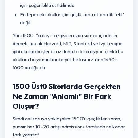
için: çoğunlukla üst dilimde
En tepedeki okullar için: güçlü, ama otomatik “elit”
değil
Yani 1500, “çok iyi” çizgisinin uzun süredir içindesin
demek, ancak Harvard, MIT, Stanford ve Ivy League
gibi okullarda işler biraz daha farklı çalışıyor, çünkü bu
okullara başvuranların büyük bir kısmı zaten 1450–
1600 aralığında.
1500 Üstü Skorlarda Gerçekten
Ne Zaman "Anlamlı" Bir Fark
Oluşur?
Şimdi asıl soruya yaklaşalım: 1500’ü geçtikten sonra,
puanın her 10–20 artışı admissions tarafında ne kadar
fark yaratır?