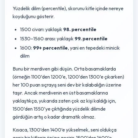
Yüzdelik dilim (percentile), skorunu kitle içinde nereye
koyduğunu gösterir.
1500 civarı: yaklaşık
98. percentile
1530–1560 arası: yaklaşık
99. percentile
1600:
99+ percentile
, yani en tepedeki minicik
dilim
Bunu bir merdiven gibi düşün. Orta basamaklarda
(örneğin 1100’den 1200’e, 1200’den 1300’e çıkarken)
her 100 puan sıçrayış seni dev bir kalabalığın üzerine
taşır. Ancak merdivenin en üst basamaklarına
yaklaştıkça, yukarıda zaten çok az kişi kaldığı için,
1500’den 1550’ye çıktığında yüzdelik dilimde
gördüğün artış o kadar dramatik olmaz.
Kısaca, 1300’den 1400’e yükselmek, seni oldukça
geniş bir kitlenin önüne geçirir. 1500’den 1600’e