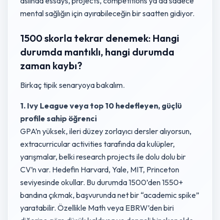
aslında essays, projects, competitions ya da sadece
mental sağlığın için ayırabileceğin bir saatten gidiyor.
1500 skorla tekrar denemek: Hangi
durumda mantıklı, hangi durumda
zaman kaybı?
Birkaç tipik senaryoya bakalım.
1. Ivy League veya top 10 hedefleyen, güçlü
profile sahip öğrenci
GPA’n yüksek, ileri düzey zorlayıcı dersler alıyorsun,
extracurricular activities tarafında da kulüpler,
yarışmalar, belki research projects ile dolu dolu bir
CV’n var. Hedefin Harvard, Yale, MIT, Princeton
seviyesinde okullar. Bu durumda 1500’den 1550+
bandına çıkmak, başvurunda net bir “academic spike”
yaratabilir. Özellikle Math veya EBRW’den biri