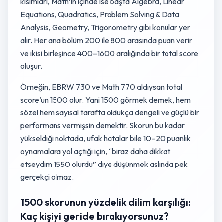
kısımları, Math’in içinde ise başta Algebra, Linear
Equations, Quadratics, Problem Solving & Data
Analysis, Geometry, Trigonometry gibi konular yer
alır. Her ana bölüm 200 ile 800 arasında puan verir
ve ikisi birleşince 400–1600 aralığında bir total score
oluşur.
Örneğin, EBRW 730 ve Math 770 aldıysan total
score’un 1500 olur. Yani 1500 görmek demek, hem
sözel hem sayısal tarafta oldukça dengeli ve güçlü bir
performans vermişsin demektir. Skorun bu kadar
yükseldiği noktada, ufak hatalar bile 10–20 puanlık
oynamalara yol açtığı için, “biraz daha dikkat
etseydim 1550 olurdu” diye düşünmek aslında pek
gerçekçi olmaz.
1500 skorunun yüzdelik dilim karşılığı:
Kaç kişiyi geride bırakıyorsunuz?