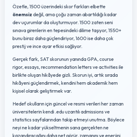
Özetle, 1500 üzerindeki skor farkları elbette
önemsiz
değil, ama çoğu zaman abartıldığı kadar
dev uçurumlar da oluşturmuyor. 1500 zaten seni
sınava girenlerin en tepesindeki dilime taşıyor, 1550+
bunu biraz daha güçlendiriyor, 1600 ise daha çok
prestij ve ince ayar etkisi sağlıyor.
Gerçek fark, SAT skorunun yanında GPA, course
rigor, essays, recommendation letters ve activities ile
birlikte oluşan hikâyede gizli. Skorun iyi, artık sırada
hikâyeni güçlendirmek, kendini hem akademik hem
kişisel olarak geliştirmek var.
Hedef okulların için güncel ve resmi verileri her zaman
üniversitelerin kendi .edu uzantılı admissions ve
statistics sayfalarından takip etmeyi unutma. Böylece
neyi ne kadar yükseltmenin sana gerçekten ne
kazandıracağını daha net görür, zamanını ve enerjini