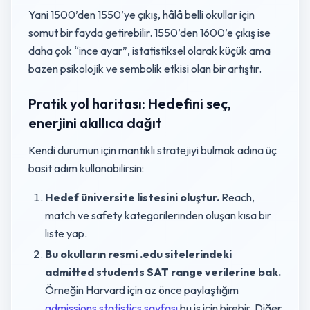
Yani 1500’den 1550’ye çıkış, hâlâ belli okullar için
somut bir fayda getirebilir. 1550’den 1600’e çıkış ise
daha çok “ince ayar”, istatistiksel olarak küçük ama
bazen psikolojik ve sembolik etkisi olan bir artıştır.
Pratik yol haritası: Hedefini seç,
enerjini akıllıca dağıt
Kendi durumun için mantıklı stratejiyi bulmak adına üç
basit adım kullanabilirsin:
Hedef üniversite listesini oluştur.
Reach,
match ve safety kategorilerinden oluşan kısa bir
liste yap.
Bu okulların resmi .edu sitelerindeki
admitted students SAT range verilerine bak.
Örneğin Harvard için az önce paylaştığım
admissions statistics sayfası
bu iş için birebir. Diğer