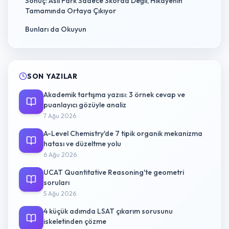
Sonuç: Asıl Fark Sadece Skorda Değil, Hikâyenin
Tamamında Ortaya Çıkıyor
Bunları da Okuyun
SON YAZILAR
Akademik tartışma yazısı: 3 örnek cevap ve
puanlayıcı gözüyle analiz
7 Ağu 2026
A-Level Chemistry'de 7 tipik organik mekanizma
hatası ve düzeltme yolu
6 Ağu 2026
UCAT Quantitative Reasoning'te geometri
soruları
5 Ağu 2026
4 küçük adımda LSAT çıkarım sorusunu
iskeletinden çözme