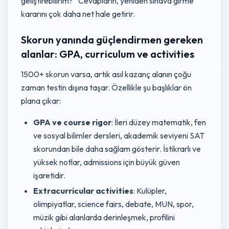
geliştirebilirim?” Cevapların, yeniden sınava girme
kararını çok daha net hale getirir.
Skorun yanında güçlendirmen gereken
alanlar: GPA, curriculum ve activities
1500+ skorun varsa, artık asıl kazanç alanın çoğu
zaman testin dışına taşar. Özellikle şu başlıklar ön
plana çıkar:
GPA ve course rigor
: İleri düzey matematik, fen
ve sosyal bilimler dersleri, akademik seviyeni SAT
skorundan bile daha sağlam gösterir. İstikrarlı ve
yüksek notlar, admissions için büyük güven
işaretidir.
Extracurricular activities
: Kulüpler,
olimpiyatlar, science fairs, debate, MUN, spor,
müzik gibi alanlarda derinleşmek, profilini