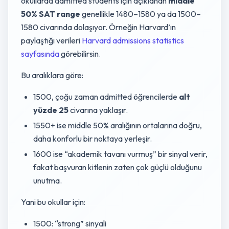
okullarda admitted students için açıklanan
middle
50% SAT range
genellikle 1480–1580 ya da 1500–
1580 civarında dolaşıyor. Örneğin Harvard’ın
paylaştığı verileri
Harvard admissions statistics
sayfasında
görebilirsin.
Bu aralıklara göre:
1500, çoğu zaman admitted öğrencilerde
alt
yüzde 25
civarına yaklaşır.
1550+ ise middle 50% aralığının ortalarına doğru,
daha konforlu bir noktaya yerleşir.
1600 ise “akademik tavanı vurmuş” bir sinyal verir,
fakat başvuran kitlenin zaten çok güçlü olduğunu
unutma.
Yani bu okullar için:
1500: “strong” sinyali