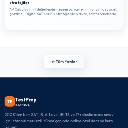
stratejileri
AP Calculus limit değerlendirmesinin üç yöntemini (analitik, sayısal,
grafiksel) Digital SAT hazırlık stratejisiyle birlikte, somtu örneklerle
ele alıyoruz.
Tüm Yazılar
TestPrep
TP
ISTANBUL
2008'den beri SAT, IB, A-Level, IELTS ve 17+ uluslararası sınav
için İstanbul merkezli, dünya çapında online özel ders ve kurs
hizmeti.