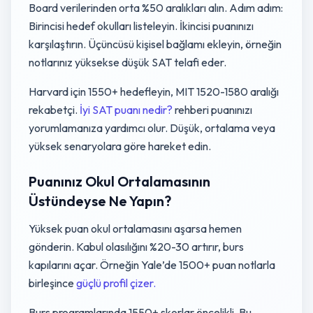
Board verilerinden orta %50 aralıkları alın. Adım adım:
Birincisi hedef okulları listeleyin. İkincisi puanınızı
karşılaştırın. Üçüncüsü kişisel bağlamı ekleyin, örneğin
notlarınız yüksekse düşük SAT telafi eder.
Harvard için 1550+ hedefleyin, MIT 1520-1580 aralığı
rekabetçi.
İyi SAT puanı nedir?
rehberi puanınızı
yorumlamanıza yardımcı olur. Düşük, ortalama veya
yüksek senaryolara göre hareket edin.
Puanınız Okul Ortalamasının
Üstündeyse Ne Yapın?
Yüksek puan okul ortalamasını aşarsa hemen
gönderin. Kabul olasılığını %20-30 artırır, burs
kapılarını açar. Örneğin Yale’de 1500+ puan notlarla
birleşince
güçlü profil çizer.
Burs programlarında 1550+ skorlar öncelikli. Bu