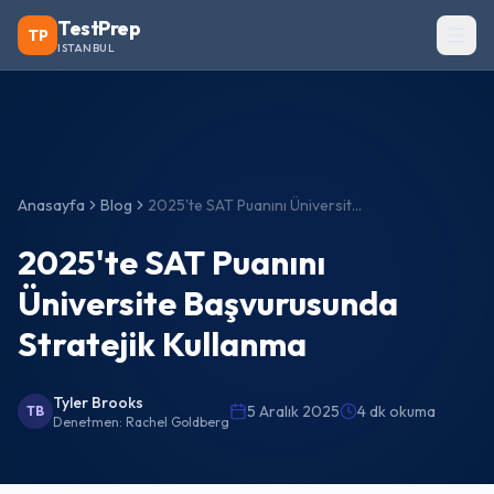
TestPrep
TP
ISTANBUL
Anasayfa
Blog
2025'te SAT Puanını Üniversite Başvurusunda Stratejik Kullanma
2025'te SAT Puanını
Üniversite Başvurusunda
Stratejik Kullanma
Tyler Brooks
5 Aralık 2025
4 dk okuma
TB
Denetmen:
Rachel Goldberg