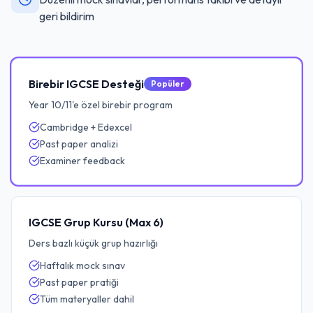
geri bildirim
Birebir IGCSE Desteği
Popüler
Year 10/11'e özel birebir program
Cambridge + Edexcel
Past paper analizi
Examiner feedback
IGCSE Grup Kursu (Max 6)
Ders bazlı küçük grup hazırlığı
Haftalık mock sınav
Past paper pratiği
Tüm materyaller dahil