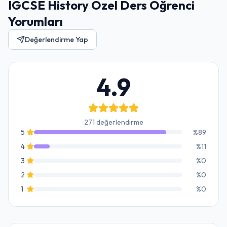
IGCSE History Özel Ders Öğrenci
Yorumları
Değerlendirme Yap
4.9
271 değerlendirme
5
%
89
4
%
11
3
%
0
2
%
0
1
%
0