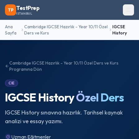
TestPrep
TP
ISTANBUL
Ana
Cambridge IGCSE Hazırlık - Year 10/11 Özel
IGCSE
Sayfa
Ders ve Kurs
History
Cambridge IGCSE Hazırlık - Year 10/11 Özel Ders ve Kurs
Programına Dön
CIE
IGCSE History
Özel Ders
IGCSE History sınavına hazırlık. Tarihsel kaynak
analizi ve essay yazımı.
Uzman Eğitmenler