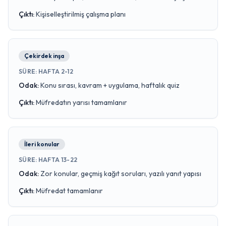
Çıktı
:
Kişiselleştirilmiş çalışma planı
Çekirdek inşa
SÜRE
:
HAFTA 2-12
Odak
:
Konu sırası, kavram + uygulama, haftalık quiz
Çıktı
:
Müfredatın yarısı tamamlanır
İleri konular
SÜRE
:
HAFTA 13-22
Odak
:
Zor konular, geçmiş kağıt soruları, yazılı yanıt yapısı
Çıktı
:
Müfredat tamamlanır