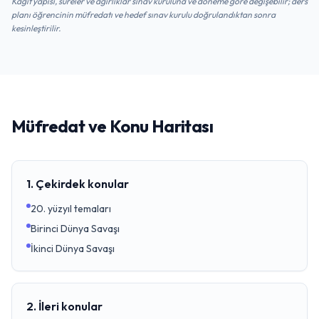
Kağıt yapısı, süreler ve ağırlıklar sınav kuruluna ve döneme göre değişebilir; ders
planı öğrencinin müfredatı ve hedef sınav kurulu doğrulandıktan sonra
kesinleştirilir.
Müfredat ve Konu Haritası
1. Çekirdek konular
20. yüzyıl temaları
Birinci Dünya Savaşı
İkinci Dünya Savaşı
2. İleri konular