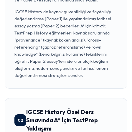
IGCSE History'de kaynak güvenilirliği ve faydalılığı
değerlendirme (Paper 1) ile yapılandırılmış tarihsel
essay yazma (Paper 2) becerileri A* için kritiktir.
TestPrep History eğitmenleri, kaynak sorularında
"provenance" (kaynak köken analizi), "cross-
referencing" (çapraz referanslama) ve "own
knowledge" (kendi bilginizi kullanma) tekniklerini
öğretir. Paper 2 essay'lerinde kronolojik bağlam
oluşturma, neden-sonuç analizi ve tarihsel önem
değerlendirmesi stratejileri sunulur.
IGCSE History Özel Ders
Sınavında A* İçin TestPrep
02
Yaklaşımı