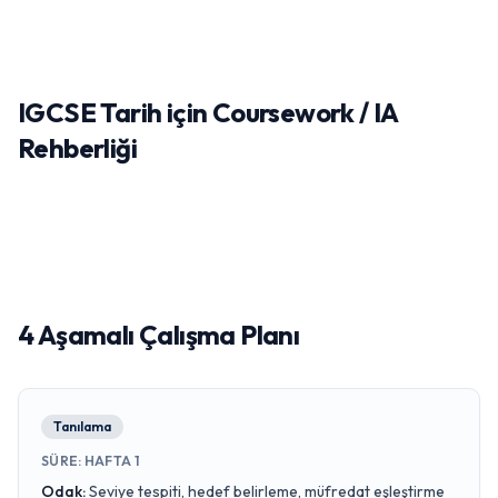
IGCSE Tarih için Coursework / IA
Rehberliği
4 Aşamalı Çalışma Planı
Tanılama
SÜRE
:
HAFTA 1
Odak
:
Seviye tespiti, hedef belirleme, müfredat eşleştirme