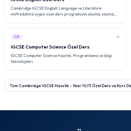
Cambridge IGCSE English Language ve Literature
müfredatına uygun özel ders programıyla okuma, yazma,
dinleme ve edebi analiz konularında birebir eğitmenle
çalışın. Past paper pratiği ile A* hedefleyin.
CIE
IGCSE Computer Science Özel Ders
IGCSE Computer Science hazırlık. Programlama ve bilgi
teknolojileri.
Tüm
Cambridge IGCSE Hazırlık - Year 10/11 Özel Ders ve Kurs
De