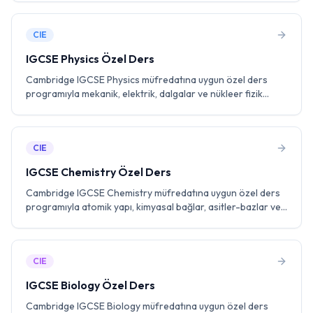
Past paper pratiği ile A* hedefleyin.
CIE
IGCSE Physics Özel Ders
Cambridge IGCSE Physics müfredatına uygun özel ders
programıyla mekanik, elektrik, dalgalar ve nükleer fizik
konularında birebir eğitmenle çalışın. Laboratuvar becerileri
ve past paper pratiği ile A* hedefleyin.
CIE
IGCSE Chemistry Özel Ders
Cambridge IGCSE Chemistry müfredatına uygun özel ders
programıyla atomik yapı, kimyasal bağlar, asitler-bazlar ve
organik kimya konularında birebir eğitmenle çalışın.
Laboratuvar pratiği ile A* hedefleyin.
CIE
IGCSE Biology Özel Ders
Cambridge IGCSE Biology müfredatına uygun özel ders