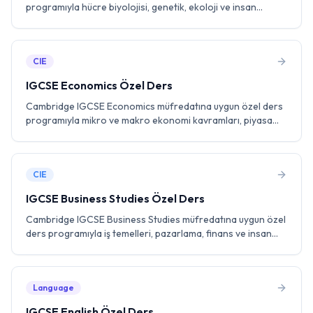
programıyla hücre biyolojisi, genetik, ekoloji ve insan
fizyolojisi konularında birebir eğitmenle çalışın. Laboratuvar
deneyleri ve past paper pratiği ile A* hedefleyin.
CIE
IGCSE Economics Özel Ders
Cambridge IGCSE Economics müfredatına uygun özel ders
programıyla mikro ve makro ekonomi kavramları, piyasa
yapıları ve uluslararası ticaret konularında birebir eğitmenle
çalışın. Past paper pratiği ile A* hedefleyin.
CIE
IGCSE Business Studies Özel Ders
Cambridge IGCSE Business Studies müfredatına uygun özel
ders programıyla iş temelleri, pazarlama, finans ve insan
kaynakları konularında birebir eğitmenle çalışın. Vaka
çalışması analizi ve past paper pratiği ile A* hedefleyin.
Language
IGCSE English Özel Ders