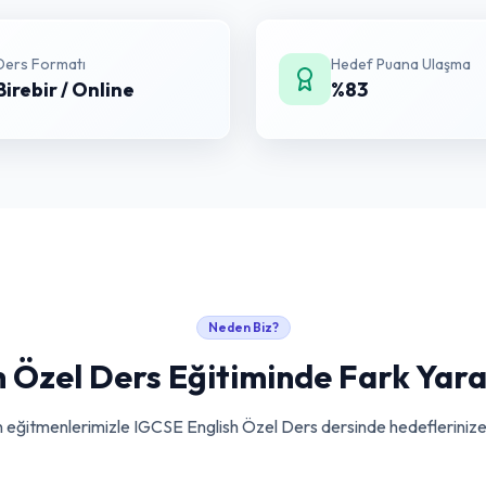
Ders Formatı
Hedef Puana Ulaşma
Birebir / Online
%83
Neden Biz?
h Özel Ders
Eğitiminde Fark Yara
 eğitmenlerimizle
IGCSE English Özel Ders
dersinde hedeflerinize 