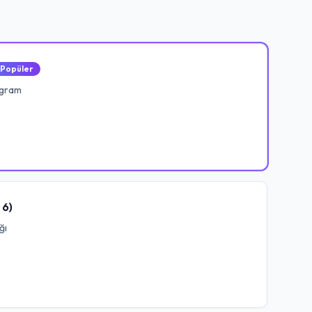
Popüler
ogram
 6)
ğı