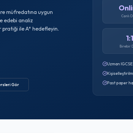
Onl
ure müfredatına uygun
Canlı 
e edebi analiz
pratiği ile A* hedefleyin.
1:
Birebir 
Uzman IGCSE 
Kişiselleştiril
Past paper ha
rsleri Gör