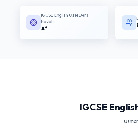
IGCSE English Özel Ders
Hedefi
A*
IGCSE Englis
Uzman