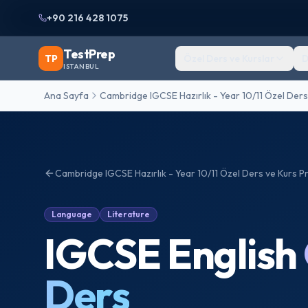
+90 216 428 1075
TestPrep
TP
Özel Ders ve Kurslar
D
ISTANBUL
Ana Sayfa
Cambridge IGCSE Hazırlık - Year 10/11 Özel Ders
Cambridge IGCSE Hazırlık - Year 10/11 Özel Ders ve Kurs
Pr
Language
Literature
IGCSE English
Ders