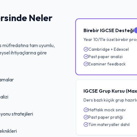
rsinde Neler
Birebir IGCSE Desteği
Year 10/11'e özel birebir pr
s
müfredatına tam uyumlu,
Cambridge + Edexcel
eysel ihtiyaçlarına göre
Past paper analizi
Examiner feedback
lamalar
IGCSE Grup Kursu (Max
lizi
Ders bazlı küçük grup hazırlı
Haftalık mock sınav
yonu stratejileri
Past paper pratiği
Tüm materyaller dahil
eknikleri