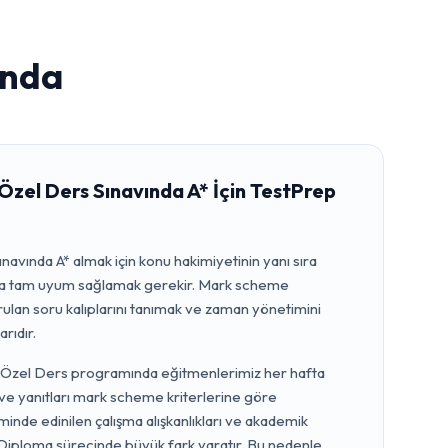
nda
Özel Ders Sınavında A* İçin TestPrep
avında A* almak için konu hakimiyetinin yanı sıra
a tam uyum sağlamak gerekir. Mark scheme
sorulan soru kalıplarını tanımak ve zaman yönetimini
rıdır.
 Özel Ders programında eğitmenlerimiz her hafta
 ve yanıtları mark scheme kriterlerine göre
inde edinilen çalışma alışkanlıkları ve akademik
Diploma sürecinde büyük fark yaratır. Bu nedenle