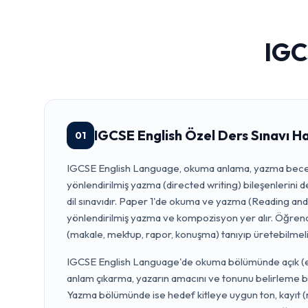
IGC
IGCSE English Özel Ders Sınavı H
01
IGCSE English Language, okuma anlama, yazma beceri
yönlendirilmiş yazma (directed writing) bileşenlerin
dil sınavıdır. Paper 1'de okuma ve yazma (Reading and
yönlendirilmiş yazma ve kompozisyon yer alır. Öğrencil
(makale, mektup, rapor, konuşma) tanıyıp üretebilmeli
IGCSE English Language'de okuma bölümünde açık (expl
anlam çıkarma, yazarın amacını ve tonunu belirleme bec
Yazma bölümünde ise hedef kitleye uygun ton, kayıt (r