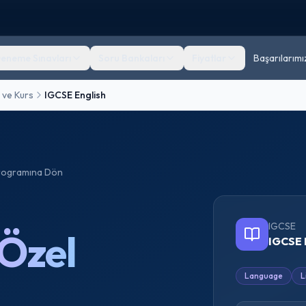
eneme Sınavları
Soru Bankaları
Fiyatlar
Başarılarımı
 ve Kurs
IGCSE English
ogramına Dön
IGCSE
Özel
IGCSE 
Language
L