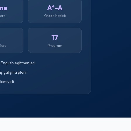
ine
A*-A
Ders
Grade Hedefi
1
17
Ders
Program
English egitmenleri
miş çalışma planı
kimiyeti