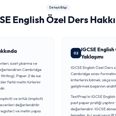
Detaylı Bilgi
SE English Özel Ders
Hakkı
IGCSE English 
akkında
02
Yaklaşımı
leri, özet çıkarma ve
IGCSE English Özel Ders sın
i değerlendiren Cambridge
Cambridge sınav formatın
 Writing), Paper 2'de ise
kriterlerini bilmek, sıkça 
er farklı metin türlerini
geliştirmek başarının anahta
dir.
TestPrep'in IGCSE English
icit) ve örtük (implicit)
past paper pratiği yaptırır
erileri değerlendirilir.
değerlendirir. IGCSE dönem
egister) ve metin yapısı
temeller, A-Level veya IB 