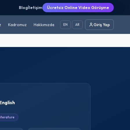
Blog
İletişim
Ücretsiz Online Video Görüşme
z
Kadromuz
Hakkımızda
Giriş Yap
EN
AR
English
iterature