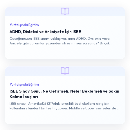
Yurtdışında Eğitim
ADHD, Disleksi ve Anksiyete İçin ISEE
Çocuğunuzun ISEE sınavı yaklaşıyor, ama ADHD, Dyslexia veya
Anxiety gibi durumlar yüzünden stres mi yaşıyorsunuz? Birçok
ebeveyn gibi siz de çocuğunuzun bu zorluklarla başa çıkmasını ve
adil bir sınav ortamı istiyor olabilirsiniz. Neyse ki ERB, bu tür
durumlar için konaklamalar &hellip;
Yurtdışında Eğitim
ISEE Sınav Günü: Ne Getirmeli, Neler Beklemeli ve Sakin
Kalma İpuçları
ISEE sınavı, Amerika&#8217;daki prestijli özel okullara giriş için
kullanılan standart bir testtir; Lower, Middle ve Upper seviyeleriyle 5.
sınıftan 12. sınıfa kadar öğrencileri değerlendirir. Bu test, Verbal
Reasoning, Quantitative Reasoning, Reading Comprehension, Math
Achievement ve Essay bölümlerini kapsar ve toplam &hellip;