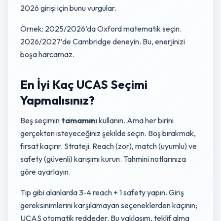
2026 girişi için bunu vurgular.
Örnek: 2025/2026’da Oxford matematik seçin.
2026/2027’de Cambridge deneyin. Bu, enerjinizi
boşa harcamaz.
En İyi Kaç UCAS Seçimi
Yapmalısınız?
Beş seçimin
tamamını
kullanın. Ama her birini
gerçekten isteyeceğiniz şekilde seçin. Boş bırakmak,
fırsat kaçırır. Strateji: Reach (zor), match (uyumlu) ve
safety (güvenli) karışımı kurun. Tahmini notlarınıza
göre ayarlayın.
Tıp gibi alanlarda 3-4 reach + 1 safety yapın. Giriş
gereksinimlerini karşılamayan seçeneklerden kaçının;
UCAS otomatik reddeder. Bu yaklaşım, teklif alma