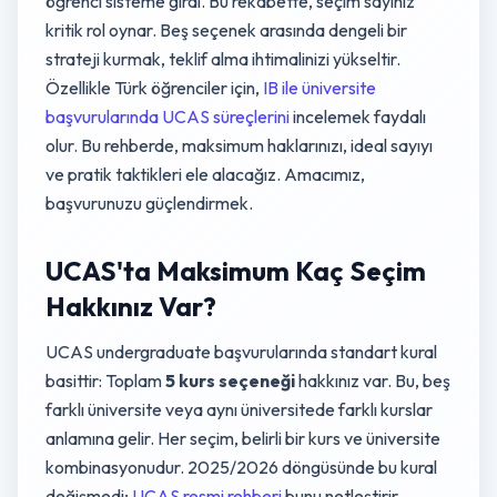
öğrenci sisteme girdi. Bu rekabette, seçim sayınız
kritik rol oynar. Beş seçenek arasında dengeli bir
strateji kurmak, teklif alma ihtimalinizi yükseltir.
Özellikle Türk öğrenciler için,
IB ile üniversite
başvurularında UCAS süreçlerini
incelemek faydalı
olur. Bu rehberde, maksimum haklarınızı, ideal sayıyı
ve pratik taktikleri ele alacağız. Amacımız,
başvurunuzu güçlendirmek.
UCAS'ta Maksimum Kaç Seçim
Hakkınız Var?
UCAS undergraduate başvurularında standart kural
basittir: Toplam
5 kurs seçeneği
hakkınız var. Bu, beş
farklı üniversite veya aynı üniversitede farklı kurslar
anlamına gelir. Her seçim, belirli bir kurs ve üniversite
kombinasyonudur. 2025/2026 döngüsünde bu kural
değişmedi;
UCAS resmi rehberi
bunu netleştirir.