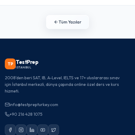
Tüm Yazılar
TestPrep
TP
ISTANBUL
2008'den beri SAT, IB, A-Level, IELTS ve 17+ uluslararası sınav
için İstanbul merkezli, dünya çapında online özel ders ve kurs
hizmeti.
info@testprepturkey.com
+90 216 428 1075