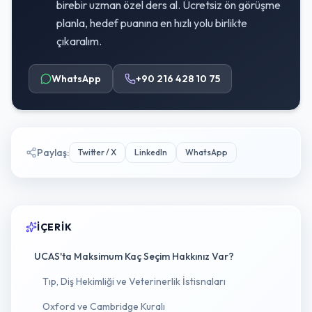
birebir uzman özel ders al. Ücretsiz ön görüşme
planla, hedef puanına en hızlı yolu birlikte
çıkaralım.
WhatsApp
+90 216 428 10 75
Paylaş
:
Twitter / X
LinkedIn
WhatsApp
İÇERIK
UCAS'ta Maksimum Kaç Seçim Hakkınız Var?
Tıp, Diş Hekimliği ve Veterinerlik İstisnaları
Oxford ve Cambridge Kuralı