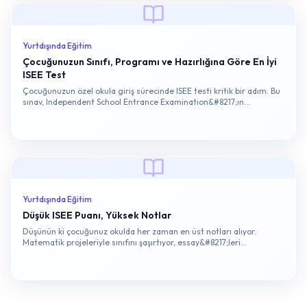
Yurtdışında Eğitim
Çocuğunuzun Sınıfı, Programı ve Hazırlığına Göre En İyi
ISEE Test
Çocuğunuzun özel okula giriş sürecinde ISEE testi kritik bir adım. Bu
sınav, Independent School Entrance Examination&#8217;ın
kısaltması ve ABD&#8217;deki prestijli okullara kabul için kullanılan
standart bir ölçüm aracı. Primary, Lower, Middle veya Upper
seviyelerinden çocuğunuzun gireceği sınıfa göre birini seçmeniz
&hellip;
Yurtdışında Eğitim
Düşük ISEE Puanı, Yüksek Notlar
Düşünün ki çocuğunuz okulda her zaman en üst notları alıyor.
Matematik projeleriyle sınıfını şaşırtıyor, essay&#8217;leri
öğretmenlerini etkiliyor. Ama ISEE sınavında puanlar düşük çıkıyor.
Bu durum birçok aileyi paniğe sürüklüyor. ISEE, ABD&#8217;deki
bağımsız okullara giriş için kullanılan standart bir test. Verbal
&hellip;