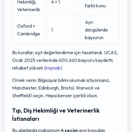
Hekimliği,
4 + 1
farklı konu
Veterinerlik
Ayrı
Oxford +
1
döngülerde
Cambridge
başvurun
Bu kurallar, eşit değerlendirme için tasarlandı. UCAS,
Ocak 2025 verilerinde 600.660 başvuru kaydetti;
rekabet yüksek (
kaynak
).
Örnek verin: Bilgisayar bilimi okumak istiyorsanız,
Manchester, Edinburgh, Bristol, Warwick ve
Sheffield’i seçin. Hepsi benzer içerikli olsun.
Tıp, Diş Hekimliği ve Veterinerlik
İstisnaları
Bu alanlarda maksimum
4 seçim
aynı konudan