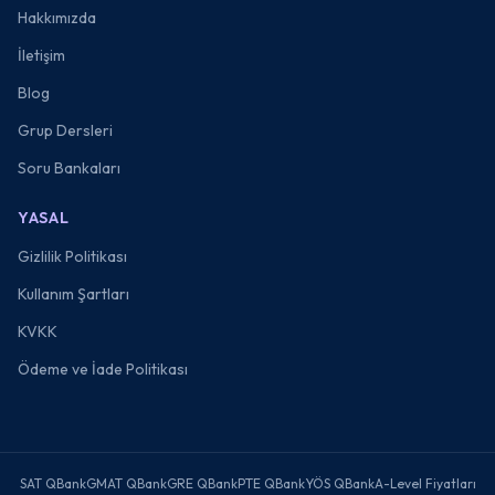
Hakkımızda
İletişim
Blog
Grup Dersleri
Soru Bankaları
YASAL
Gizlilik Politikası
Kullanım Şartları
KVKK
Ödeme ve İade Politikası
SAT QBank
GMAT QBank
GRE QBank
PTE QBank
YÖS QBank
A-Level Fiyatları