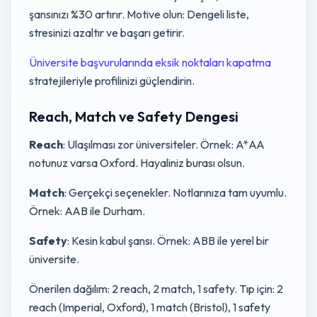
şansınızı %30 artırır. Motive olun: Dengeli liste,
stresinizi azaltır ve başarı getirir.
Üniversite başvurularında eksik noktaları kapatma
stratejileriyle profilinizi güçlendirin.
Reach, Match ve Safety Dengesi
Reach
: Ulaşılması zor üniversiteler. Örnek: A*AA
notunuz varsa Oxford. Hayaliniz burası olsun.
Match
: Gerçekçi seçenekler. Notlarınıza tam uyumlu.
Örnek: AAB ile Durham.
Safety
: Kesin kabul şansı. Örnek: ABB ile yerel bir
üniversite.
Önerilen dağılım: 2 reach, 2 match, 1 safety. Tıp için: 2
reach (Imperial, Oxford), 1 match (Bristol), 1 safety