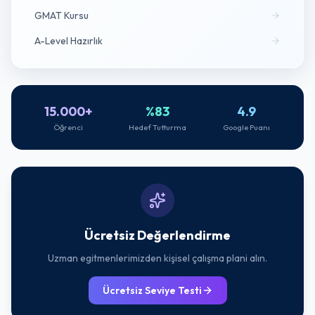
GMAT Kursu
A-Level Hazırlık
15.000+
%83
4.9
Öğrenci
Hedef Tutturma
Google Puanı
Ücretsiz Değerlendirme
Uzman egitmenlerimizden kişisel çalışma plani alın.
Ücretsiz Seviye Testi