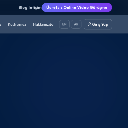
Blog
İletişim
Ücretsiz Online Video Görüşme
z
Kadromuz
Hakkımızda
Giriş Yap
EN
AR