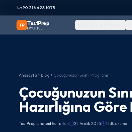
+90 216 428 1075
TestPrep
TP
Özel Ders ve Kurslar
D
ISTANBUL
Anasayfa
Blog
Çocuğunuzun Sınıfı, Programı ve Hazırlığına Göre En İyi ISEE Test
Çocuğunuzun Sını
Hazırlığına Göre E
TestPrep Istanbul Editörleri
22 Aralık 2025
11 dk okuma