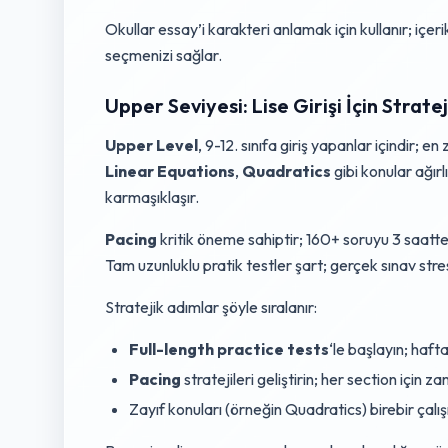
Okullar essay’i karakteri anlamak için kullanır; içer
seçmenizi sağlar.
Upper Seviyesi: Lise Girişi İçin Strate
Upper Level
, 9-12. sınıfa giriş yapanlar içindir; e
Linear Equations
,
Quadratics
gibi konular ağır
karmaşıklaşır.
Pacing
kritik öneme sahiptir; 160+ soruyu 3 saatt
Tam uzunluklu pratik testler şart; gerçek sınav stre
Stratejik adımlar şöyle sıralanır:
Full-length practice tests
‘le başlayın; haft
Pacing
stratejileri geliştirin; her section için z
Zayıf konuları (örneğin Quadratics) birebir çalış