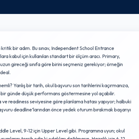
i
kritik bir adım. Bu sınav, Independent School Entrance
ara kabul için kullanılan standart bir ölçüm aracı. Primary,
un gireceği sınıfa göre birini seçmeniz gerekiyor; örneğin
ideal.
i? Yanlış bir tarih, okul başvuru son tarihlerini kaçırmanıza,
 bir günde düşük performans göstermesine yol açabilir.
a ve readiness seviyesine göre planlama hatası yapıyor; halbuki
 başvuru deadline’larından önce yedek oturum bırakmak başarıyı
 Middle Level, 9-12 için Upper Level gibi. Programına uyun; okul
umlarını tercih edin ki odakları dağılmasın. Hazırlık için 6-12