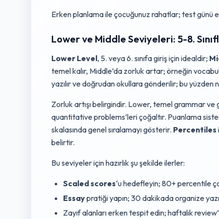
Erken planlama ile çocuğunuz rahatlar; test günü en
Lower ve Middle Seviyeleri: 5-8. Sınıfl
Lower Level
, 5. veya 6. sınıfa giriş için idealdir;
Mi
temel kalır, Middle’da zorluk artar; örneğin vocabu
yazılır ve doğrudan okullara gönderilir; bu yüzden 
Zorluk artışı belirgindir. Lower, temel grammar ve 
quantitative problems’leri çoğaltır. Puanlama siste
skalasında genel sıralamayı gösterir.
Percentiles
belirtir.
Bu seviyeler için hazırlık şu şekilde ilerler:
Scaled scores
‘u hedefleyin; 80+ percentile çoğ
Essay
pratiği yapın; 30 dakikada organize yazı
Zayıf alanları erken tespit edin; haftalık review’