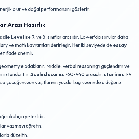
erjik olur ve doğal performansını gösterir.
ar Arası Hazırlık
ddle Level
ise 7. ve 8. sınıflar arasıdır. Lower’da sorular daha
lary ve math kavramları derinleşir. Her iki seviyede de
essay
net ifade önemli.
geometry’e odaklanır. Middle, verbal reasoning’i güçlendirir ve
mi standarttır:
Scaled scores
760-940 arasıdır;
stanines
1-9
ise çocuğunuzun yaşıtlarının yüzde kaçı üzerinde olduğunu
u okul için yeterlidir.
lar yazmayı öğretin.
larla düzeltin.