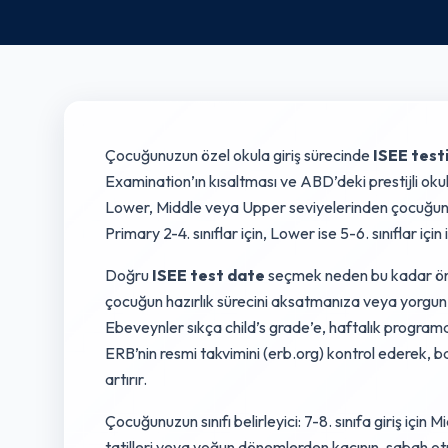
Çocuğunuzun özel okula giriş sürecinde
ISEE test
Examination’ın kısaltması ve ABD’deki prestijli okull
Lower, Middle veya Upper seviyelerinden çocuğunuz
Primary 2-4. sınıflar için, Lower ise 5-6. sınıflar için 
Doğru
ISEE test date
seçmek neden bu kadar öneml
çocuğun hazırlık sürecini aksatmanıza veya yorgun
Ebeveynler sıkça child’s grade’e, haftalık program
ERB’nin resmi takvimini (erb.org) kontrol ederek,
artırır.
Çocuğunuzun sınıfı belirleyici: 7-8. sınıfa giriş için
tatilleri veya yoğun dönemlerden kaçının, sabah otur