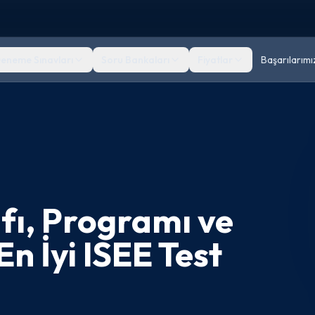
eneme Sınavları
Soru Bankaları
Fiyatlar
Başarılarımı
fı, Programı ve
n İyi ISEE Test