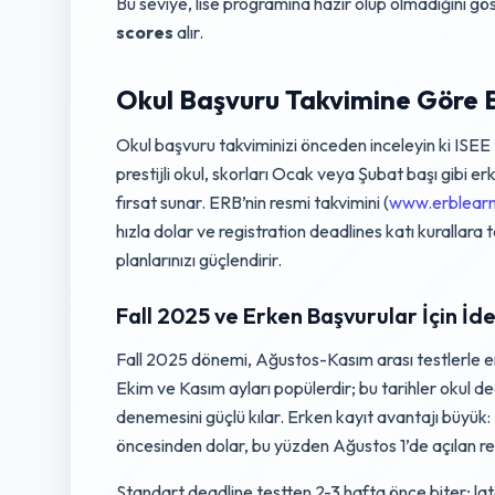
Bu seviye, lise programına hazır olup olmadığını g
scores
alır.
Okul Başvuru Takvimine Göre En
Okul başvuru takviminizi önceden inceleyin ki ISEE
prestijli okul, skorları Ocak veya Şubat başı gibi er
fırsat sunar. ERB’nin resmi takvimini (
www.erblearn
hızla dolar ve registration deadlines katı kurallara
planlarınızı güçlendirir.
Fall 2025 ve Erken Başvurular İçin İde
Fall 2025 dönemi, Ağustos-Kasım arası testlerle e
Ekim ve Kasım ayları popülerdir; bu tarihler okul de
denemesini güçlü kılar. Erken kayıt avantajı büyük:
öncesinden dolar, bu yüzden Ağustos 1’de açılan reg
Standart deadline testten 2-3 hafta önce biter; la