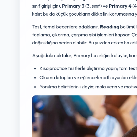
sınıf girişi için),
Primary 3
(3. sınıf) ve
Primary 4
(4
kalır; bu da küçük çocukların dikkatini korumasına y
Test, temel becerilere odaklanır.
Reading
bölümü h
toplama, çıkarma, çarpma gibi işlemleri kapsar. Ç
dağınıklığına neden olabilir. Bu yüzden erken hazırlı
Aşağıdaki noktalar, Primary hazırlığını kolaylaştırır:
Kısa practice testlerle alıştırma yapın; tam test
Okuma kitapları ve eğlenceli math oyunları ekle
Yorulma belirtilerini izleyin; mola verin ve motiv