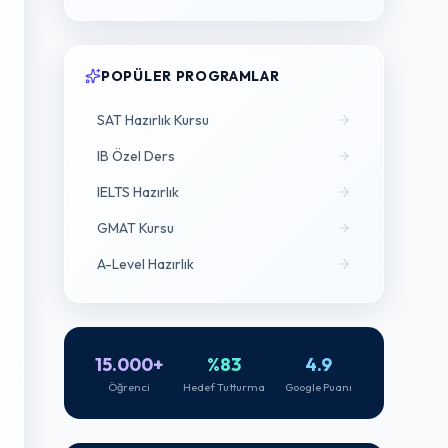
POPÜLER PROGRAMLAR
SAT Hazırlık Kursu
IB Özel Ders
IELTS Hazırlık
GMAT Kursu
A-Level Hazırlık
15.000+
%83
4.9
Öğrenci
Hedef Tutturma
Google Puanı