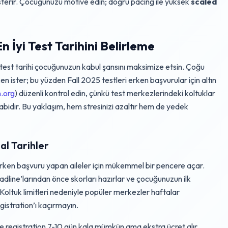
österir. Çocuğunuzu motive edin; doğru pacing ile yüksek
scaled
 İyi Test Tarihini Belirleme
 test tarihi çocuğunuzun kabul şansını maksimize etsin. Çoğu
ken ister; bu yüzden Fall 2025 testleri erken başvurular için altın
.org
) düzenli kontrol edin, çünkü test merkezlerindeki koltuklar
 tabidir. Bu yaklaşım, hem stresinizi azaltır hem de yedek
al Tarihler
rken başvuru yapan aileler için mükemmel bir pencere açar.
adline’larından önce skorları hazırlar ve çocuğunuzun ilk
 Koltuk limitleri nedeniyle popüler merkezler haftalar
istration’ı kaçırmayın.
te registration 7-10 gün kala mümkün ama ekstra ücret alır.