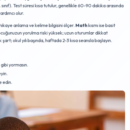
. sınıf). Test süresi kısa tutulur, genellikle 60-90 dakika arasında
ardımcı olur.
ikaye anlama ve kelime bilgisini ölçer.
Math
kısmı ise basit
ocuğunuzun yorulma riski yüksek; uzun oturumlar dikkat
k şart; okul yılı başında, haftada 2-3 kısa seansla başlayın.
 gibi yormasın.
yin.
e edin.