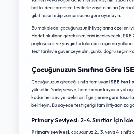
hafta ideal; practice testlerle zayıf alanları (Ver
gibi) tespit edip zamanı buna göre ayarlayın.
Bu makalede, çocuğunuzun ihtiyaçlarına özel en iyi 
Hedef okulların gereksinimlerini inceleyecek, ERB 
paylaşacak ve yaygın hatalardan kaçınma yollarını
test tarihiyle güvenceye alın, çünkü doğru seçim ka
Çocuğunuzun Sınıfına Göre ISE
Çocuğunuzun gireceği sınıfa tam uyan
ISEE test 
yükseltir. Yanlış seviye, hem zaman kaybına yol aç
kadar her seviye, belirli sınıf girişlerine göre tasa
belirleyin. Bu sayede test içeriği tam ihtiyacınıza g
Primary Seviyesi: 2-4. Sınıflar İçin 
Primary seviyesi
, çocuğunuz 2., 3. veya 4. sınıfa