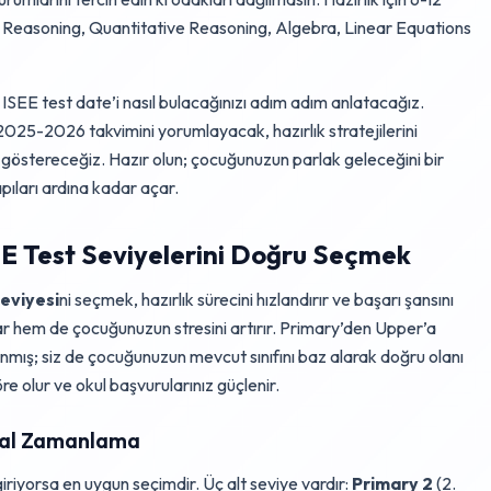
bal Reasoning, Quantitative Reasoning, Algebra, Linear Equations
ISEE test date’i nasıl bulacağınızı adım adım anlatacağız.
2025-2026 takvimini yorumlayacak, hazırlık stratejilerini
 göstereceğiz. Hazır olun; çocuğunuzun parlak geleceğini bir
pıları ardına kadar açar.
E Test Seviyelerini Doğru Seçmek
seviyesi
ni seçmek, hazırlık sürecini hızlandırır ve başarı şansını
ar hem de çocuğunuzun stresini artırır. Primary’den Upper’a
rlanmış; siz de çocuğunuzun mevcut sınıfını baz alarak doğru olanı
öre olur ve okul başvurularınız güçlenir.
İdeal Zamanlama
 giriyorsa en uygun seçimdir. Üç alt seviye vardır:
Primary 2
(2.