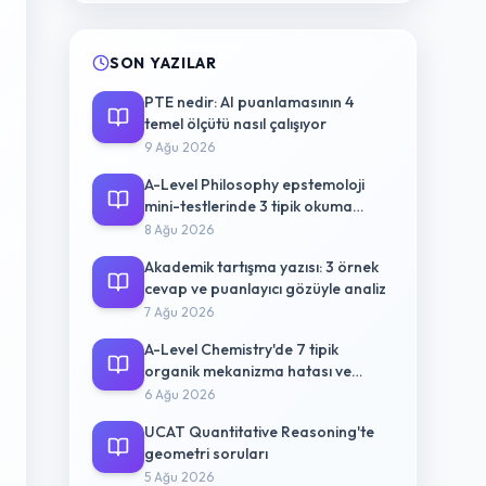
SON YAZILAR
PTE nedir: AI puanlamasının 4
temel ölçütü nasıl çalışıyor
9 Ağu 2026
A-Level Philosophy epstemoloji
mini-testlerinde 3 tipik okuma
hatası
8 Ağu 2026
Akademik tartışma yazısı: 3 örnek
cevap ve puanlayıcı gözüyle analiz
7 Ağu 2026
A-Level Chemistry'de 7 tipik
organik mekanizma hatası ve
düzeltme yolu
6 Ağu 2026
UCAT Quantitative Reasoning'te
geometri soruları
5 Ağu 2026