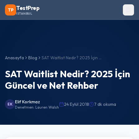
TestPrep
TP
ISTANBUL
Anasayfa
Blog
SAT Waitlist Nedir? 2025 İçin Güncel ve Net Rehber
SAT Waitlist Nedir? 2025 İçin
Güncel ve Net Rehber
Elif Korkmaz
24 Eylül 2018
7 dk okuma
EK
Denetmen:
Lauren Walsh