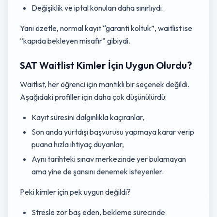
Değişiklik ve iptal konuları daha sınırlıydı.
Yani özetle, normal kayıt “garanti koltuk”, waitlist ise
“kapıda bekleyen misafir” gibiydi.
SAT Waitlist Kimler İçin Uygun Olurdu?
Waitlist, her öğrenci için mantıklı bir seçenek değildi.
Aşağıdaki profiller için daha çok düşünülürdü:
Kayıt süresini dalgınlıkla kaçıranlar,
Son anda yurtdışı başvurusu yapmaya karar verip
puana hızla ihtiyaç duyanlar,
Aynı tarihteki sınav merkezinde yer bulamayan
ama yine de şansını denemek isteyenler.
Peki kimler için pek uygun değildi?
Stresle zor baş eden, bekleme sürecinde