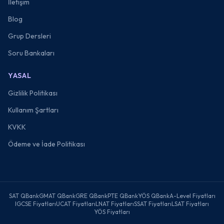
İletişim
Blog
Grup Dersleri
Soru Bankaları
YASAL
Gizlilik Politikası
Kullanım Şartları
KVKK
Ödeme ve İade Politikası
SAT QBank
GMAT QBank
GRE QBank
PTE QBank
YÖS QBank
A-Level Fiyatları
IGCSE Fiyatları
UCAT Fiyatları
LNAT Fiyatları
SSAT Fiyatları
LSAT Fiyatları
YÖS Fiyatları