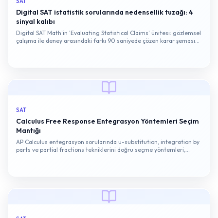
SAT
Digital SAT istatistik sorularında nedensellik tuzağı: 4
sinyal kalıbı
Digital SAT Math'in 'Evaluating Statistical Claims' ünitesi: gözlemsel
çalışma ile deney arasındaki farkı 90 saniyede çözen karar şeması
ve örnek soru kökü…
SAT
Calculus Free Response Entegrasyon Yöntemleri Seçim
Mantığı
AP Calculus entegrasyon sorularında u-substitution, integration by
parts ve partial fractions tekniklerini doğru seçme yöntemleri,
puanlama kriterleri ve Free Response odaklı hazırlık stratejisi.