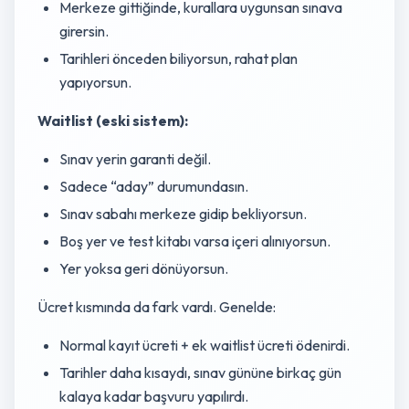
Merkeze gittiğinde, kurallara uygunsan sınava
girersin.
Tarihleri önceden biliyorsun, rahat plan
yapıyorsun.
Waitlist (eski sistem):
Sınav yerin garanti değil.
Sadece “aday” durumundasın.
Sınav sabahı merkeze gidip bekliyorsun.
Boş yer ve test kitabı varsa içeri alınıyorsun.
Yer yoksa geri dönüyorsun.
Ücret kısmında da fark vardı. Genelde:
Normal kayıt ücreti + ek waitlist ücreti ödenirdi.
Tarihler daha kısaydı, sınav gününe birkaç gün
kalaya kadar başvuru yapılırdı.