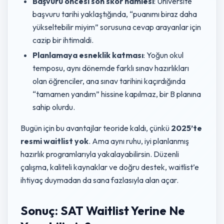
Başvuru öncesi son skor hamlesi
: Üniversite
başvuru tarihi yaklaştığında, “puanımı biraz daha
yükseltebilir miyim” sorusuna cevap arayanlar için
cazip bir ihtimaldi.
Planlamaya esneklik katması
: Yoğun okul
temposu, aynı dönemde farklı sınav hazırlıkları
olan öğrenciler, ana sınav tarihini kaçırdığında
“tamamen yandım” hissine kapılmaz, bir B planına
sahip olurdu.
Bugün için bu avantajlar teoride kaldı, çünkü
2025’te
resmi waitlist yok
. Ama aynı ruhu, iyi planlanmış
hazırlık programlarıyla yakalayabilirsin. Düzenli
çalışma, kaliteli kaynaklar ve doğru destek, waitlist’e
ihtiyaç duymadan da sana fazlasıyla alan açar.
Sonuç: SAT Waitlist Yerine Ne