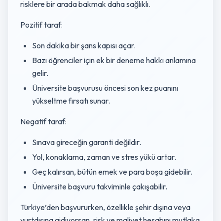
risklere bir arada bakmak daha sağlıklı.
Pozitif taraf:
Son dakika bir şans kapısı açar.
Bazı öğrenciler için ek bir deneme hakkı anlamına
gelir.
Üniversite başvurusu öncesi son kez puanını
yükseltme fırsatı sunar.
Negatif taraf:
Sınava gireceğin garanti değildir.
Yol, konaklama, zaman ve stres yükü artar.
Geç kalırsan, bütün emek ve para boşa gidebilir.
Üniversite başvuru takviminle çakışabilir.
Türkiye’den başvururken, özellikle şehir dışına veya
yurtdışına gidiyorsan, risk ve maliyet hesabını mutlaka