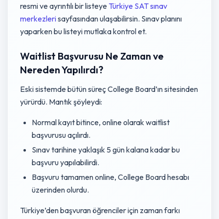
resmi ve ayrıntılı bir listeye
Türkiye SAT sınav
merkezleri
sayfasından ulaşabilirsin. Sınav planını
yaparken bu listeyi mutlaka kontrol et.
Waitlist Başvurusu Ne Zaman ve
Nereden Yapılırdı?
Eski sistemde bütün süreç College Board’ın sitesinden
yürürdü. Mantık şöyleydi:
Normal kayıt bitince, online olarak waitlist
başvurusu açılırdı.
Sınav tarihine yaklaşık 5 gün kalana kadar bu
başvuru yapılabilirdi.
Başvuru tamamen online, College Board hesabı
üzerinden olurdu.
Türkiye’den başvuran öğrenciler için zaman farkı