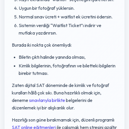
Uygun bir fotoğraf yüklersin.
Normal sınav ücreti + waitlist ek ücretini ödersin.
Sistemin verdiği “Waitlist Ticket”ı indirir ve
mutlaka yazdırırsın.
Burada iki nokta çok önemliydi:
Biletin çıktı halinde yanında olması,
Kimlik bilgilerinin, fotoğrafının ve biletteki bilgilerin
birebir tutması.
Zaten dijital SAT döneminde de kimlik ve fotoğraf
kuralları hâlâ çok sıkı. Buna hazırlıklı olmak için,
deneme
sınavlarıyla birlikte
belgelerini de
düzenlemek iyi bir alışkanlık olur.
Hazırlığı son güne bırakmamak için, düzenli programlı
SAT online eğitmenleri
ile çalışmak hem stresini azaltır