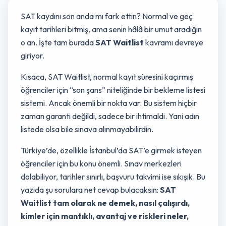
SAT kaydını son anda mı fark ettin? Normal ve geç
kayıt tarihleri bitmiş, ama senin hâlâ bir umut aradığın
o an. İşte tam burada
SAT Waitlist
kavramı devreye
giriyor.
Kısaca, SAT Waitlist, normal kayıt süresini kaçırmış
öğrenciler için “son şans” niteliğinde bir bekleme listesi
sistemi. Ancak önemli bir nokta var: Bu sistem hiçbir
zaman garanti değildi, sadece bir ihtimaldi. Yani adın
listede olsa bile sınava alınmayabilirdin.
Türkiye’de, özellikle İstanbul’da SAT’e girmek isteyen
öğrenciler için bu konu önemli. Sınav merkezleri
dolabiliyor, tarihler sınırlı, başvuru takvimi ise sıkışık. Bu
yazıda şu sorulara net cevap bulacaksın:
SAT
Waitlist tam olarak ne demek, nasıl çalışırdı,
kimler için mantıklı, avantaj ve riskleri neler,