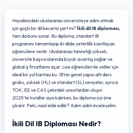
Hayalinizdeki uluslararası üniversiteye adım atmak
için güçlü bir dil becerisi şart mı?
İkili dil IB diploması
,
tam da bunu sunar. Bu diploma, standart IB
programını tamamlayıp iki dilde yeterlilik kanıtlayan
öğrencilere verilir. Uluslararası tanınırlığı yüksek,
üniversite başvurularında büyük avantaj sağlar ve
global iş fırsatlarını açar. Lise öğrencileri ile veliler için
ideal bir yol haritası bu. IB’nin genel yapısı altı ders
grubu, yüksek (HL) ve standart (SL) seviyeler, ayrıca
TOK, EE ve CAS çekirdek unsurlardan oluşur.
2025’te kurallar aynı kalırken, bu diploma sizi öne
çıkarır. Peki, nasıl elde edilir? Adım adım inceleyelim.
İkili Dil IB Diploması Nedir?