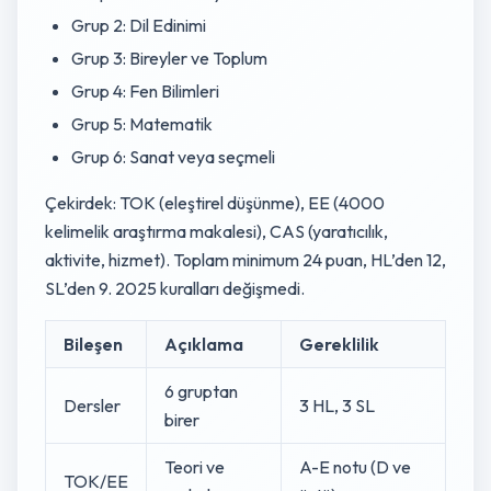
Grup 2: Dil Edinimi
Grup 3: Bireyler ve Toplum
Grup 4: Fen Bilimleri
Grup 5: Matematik
Grup 6: Sanat veya seçmeli
Çekirdek: TOK (eleştirel düşünme), EE (4000
kelimelik araştırma makalesi), CAS (yaratıcılık,
aktivite, hizmet). Toplam minimum 24 puan, HL’den 12,
SL’den 9. 2025 kuralları değişmedi.
Bileşen
Açıklama
Gereklilik
6 gruptan
Dersler
3 HL, 3 SL
birer
Teori ve
A-E notu (D ve
TOK/EE