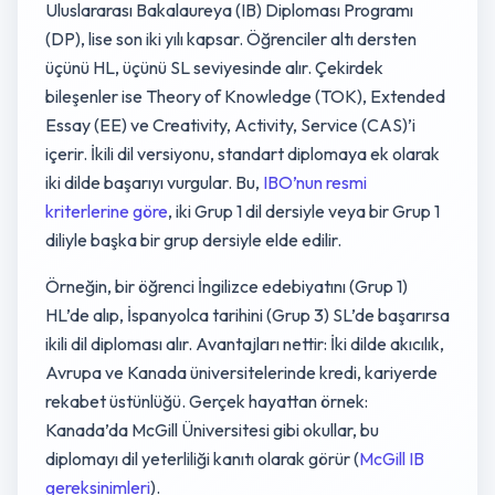
Uluslararası Bakalaureya (IB) Diploması Programı
(DP), lise son iki yılı kapsar. Öğrenciler altı dersten
üçünü HL, üçünü SL seviyesinde alır. Çekirdek
bileşenler ise Theory of Knowledge (TOK), Extended
Essay (EE) ve Creativity, Activity, Service (CAS)’i
içerir. İkili dil versiyonu, standart diplomaya ek olarak
iki dilde başarıyı vurgular. Bu,
IBO’nun resmi
kriterlerine göre
, iki Grup 1 dil dersiyle veya bir Grup 1
diliyle başka bir grup dersiyle elde edilir.
Örneğin, bir öğrenci İngilizce edebiyatını (Grup 1)
HL’de alıp, İspanyolca tarihini (Grup 3) SL’de başarırsa
ikili dil diploması alır. Avantajları nettir: İki dilde akıcılık,
Avrupa ve Kanada üniversitelerinde kredi, kariyerde
rekabet üstünlüğü. Gerçek hayattan örnek:
Kanada’da McGill Üniversitesi gibi okullar, bu
diplomayı dil yeterliliği kanıtı olarak görür (
McGill IB
gereksinimleri
).