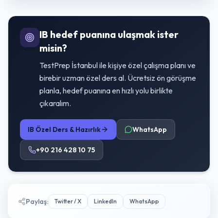
IB hedef puanına ulaşmak ister
misin?
TestPrep İstanbul ile kişiye özel çalışma planı ve
birebir uzman özel ders al. Ücretsiz ön görüşme
planla, hedef puanına en hızlı yolu birlikte
çıkaralım.
IB Özel Ders & Hazırlık
WhatsApp
+90 216 428 10 75
Paylaş
:
Twitter / X
LinkedIn
WhatsApp