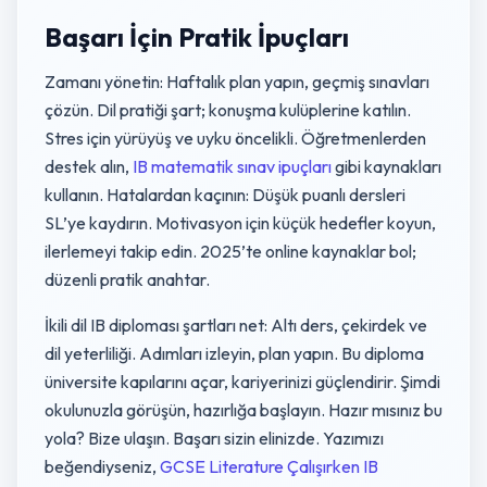
Başarı İçin Pratik İpuçları
Zamanı yönetin: Haftalık plan yapın, geçmiş sınavları
çözün. Dil pratiği şart; konuşma kulüplerine katılın.
Stres için yürüyüş ve uyku öncelikli. Öğretmenlerden
destek alın,
IB matematik sınav ipuçları
gibi kaynakları
kullanın. Hatalardan kaçının: Düşük puanlı dersleri
SL’ye kaydırın. Motivasyon için küçük hedefler koyun,
ilerlemeyi takip edin. 2025’te online kaynaklar bol;
düzenli pratik anahtar.
İkili dil IB diploması şartları net: Altı ders, çekirdek ve
dil yeterliliği. Adımları izleyin, plan yapın. Bu diploma
üniversite kapılarını açar, kariyerinizi güçlendirir. Şimdi
okulunuzla görüşün, hazırlığa başlayın. Hazır mısınız bu
yola? Bize ulaşın. Başarı sizin elinizde. Yazımızı
beğendiyseniz,
GCSE Literature Çalışırken IB