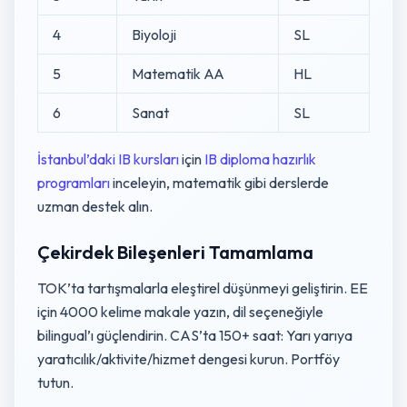
4
Biyoloji
SL
5
Matematik AA
HL
6
Sanat
SL
İstanbul’daki IB kursları
için
IB diploma hazırlık
programları
inceleyin, matematik gibi derslerde
uzman destek alın.
Çekirdek Bileşenleri Tamamlama
TOK’ta tartışmalarla eleştirel düşünmeyi geliştirin. EE
için 4000 kelime makale yazın, dil seçeneğiyle
bilingual’ı güçlendirin. CAS’ta 150+ saat: Yarı yarıya
yaratıcılık/aktivite/hizmet dengesi kurun. Portföy
tutun.