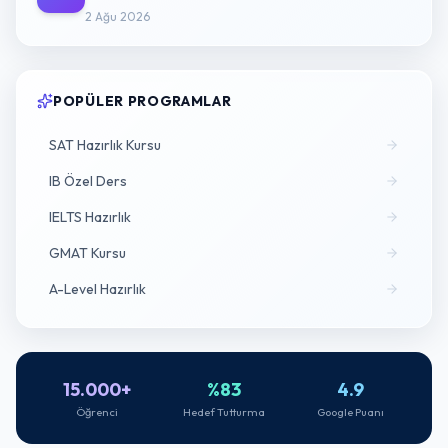
2 Ağu 2026
POPÜLER PROGRAMLAR
SAT Hazırlık Kursu
IB Özel Ders
IELTS Hazırlık
GMAT Kursu
A-Level Hazırlık
15.000+
%83
4.9
Öğrenci
Hedef Tutturma
Google Puanı