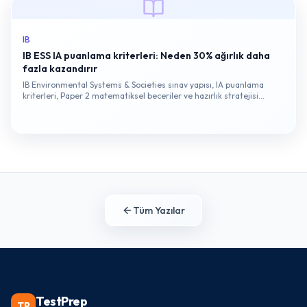
IB
IB ESS IA puanlama kriterleri: Neden 30% ağırlık daha
fazla kazandırır
IB Environmental Systems & Societies sınav yapısı, IA puanlama
kriterleri, Paper 2 matematiksel beceriler ve hazırlık stratejisi
hakkında kapsamlı bir rehber.
Tüm Yazılar
TestPrep
TP