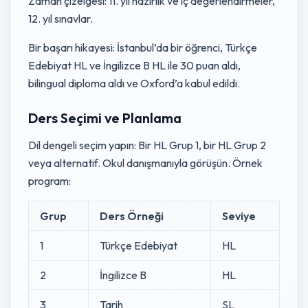
Zaman çizelgesi: 11. yıl hazırlık ve iç değerlendirmeler,
12. yıl sınavlar.
Bir başarı hikayesi: İstanbul’da bir öğrenci, Türkçe
Edebiyat HL ve İngilizce B HL ile 30 puan aldı,
bilingual diploma aldı ve Oxford’a kabul edildi.
Ders Seçimi ve Planlama
Dil dengeli seçim yapın: Bir HL Grup 1, bir HL Grup 2
veya alternatif. Okul danışmanıyla görüşün. Örnek
program:
Grup
Ders Örneği
Seviye
1
Türkçe Edebiyat
HL
2
İngilizce B
HL
3
Tarih
SL