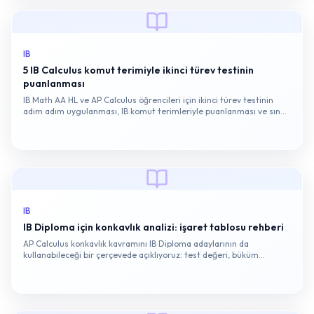
IB
5 IB Calculus komut terimiyle ikinci türev testinin
puanlanması
IB Math AA HL ve AP Calculus öğrencileri için ikinci türev testinin
adım adım uygulanması, IB komut terimleriyle puanlanması ve sınav
tipi tuzakları.
IB
IB Diploma için konkavlık analizi: işaret tablosu rehberi
AP Calculus konkavlık kavramını IB Diploma adaylarının da
kullanabileceği bir çerçevede açıklıyoruz: test değeri, büküm
noktası, işaret tablosu ve sınavda puan kazandıran yorumlama
adımları.