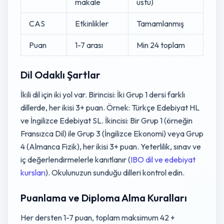
makale
üstü)
CAS
Etkinlikler
Tamamlanmış
Puan
1-7 arası
Min 24 toplam
Dil Odaklı Şartlar
İkili dil için iki yol var. Birincisi: İki Grup 1 dersi farklı
dillerde, her ikisi 3+ puan. Örnek: Türkçe Edebiyat HL
ve İngilizce Edebiyat SL. İkincisi: Bir Grup 1 (örneğin
Fransızca Dil) ile Grup 3 (İngilizce Ekonomi) veya Grup
4 (Almanca Fizik), her ikisi 3+ puan. Yeterlilik, sınav ve
iç değerlendirmelerle kanıtlanır (
IBO dil ve edebiyat
kursları
). Okulunuzun sunduğu dilleri kontrol edin.
Puanlama ve Diploma Alma Kuralları
Her dersten 1-7 puan, toplam maksimum 42 +