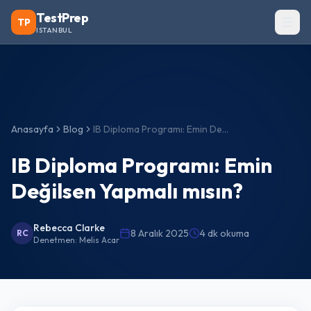
TestPrep
TP
ISTANBUL
Anasayfa
Blog
IB Diploma Programı: Emin Değilsen Yapmalı mısın?
IB Diploma Programı: Emin
Değilsen Yapmalı mısın?
Rebecca Clarke
8 Aralık 2025
4 dk okuma
RC
Denetmen:
Melis Acar