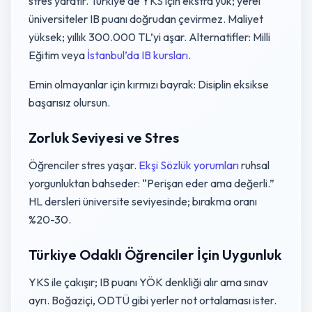
stres yaratır. Türkiye’de YKS için ekstra yük; yerel
üniversiteler IB puanı doğrudan çevirmez. Maliyet
yüksek; yıllık 300.000 TL’yi aşar. Alternatifler: Milli
Eğitim veya
İstanbul’da IB kursları
.
Emin olmayanlar için kırmızı bayrak: Disiplin eksikse
başarısız olursun.
Zorluk Seviyesi ve Stres
Öğrenciler stres yaşar.
Ekşi Sözlük yorumları
ruhsal
yorgunluktan bahseder: “Perişan eder ama değerli.”
HL dersleri üniversite seviyesinde; bırakma oranı
%20-30.
Türkiye Odaklı Öğrenciler İçin Uygunluk
YKS ile çakışır; IB puanı YÖK denkliği alır ama sınav
ayrı. Boğaziçi, ODTÜ gibi yerler not ortalaması ister.