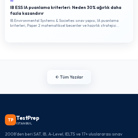
IB
IB ESS IA puanlama kriterleri: Neden 30% ağırlık daha
fazla kazandırır
IB Environmental Systems & Societies sınav yapısı, IA puanlama
kriterleri, Paper 2 matematiksel beceriler ve hazırlık stratejisi
hakkında kapsamlı bir rehber.
Tüm Yazılar
TestPrep
TP
ISTANBUL
2008'den beri SAT, IB, A-Level, IELTS ve 17+ uluslararası sınav