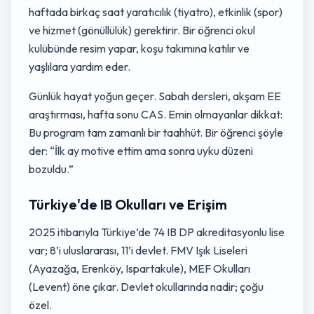
haftada birkaç saat yaratıcılık (tiyatro), etkinlik (spor)
ve hizmet (gönüllülük) gerektirir. Bir öğrenci okul
kulübünde resim yapar, koşu takımına katılır ve
yaşlılara yardım eder.
Günlük hayat yoğun geçer. Sabah dersleri, akşam EE
araştırması, hafta sonu CAS. Emin olmayanlar dikkat:
Bu program tam zamanlı bir taahhüt. Bir öğrenci şöyle
der: “İlk ay motive ettim ama sonra uyku düzeni
bozuldu.”
Türkiye'de IB Okulları ve Erişim
2025 itibarıyla Türkiye’de 74 IB DP akreditasyonlu lise
var; 8’i uluslararası, 11’i devlet. FMV Işık Liseleri
(Ayazağa, Erenköy, Ispartakule), MEF Okulları
(Levent) öne çıkar. Devlet okullarında nadir; çoğu
özel.