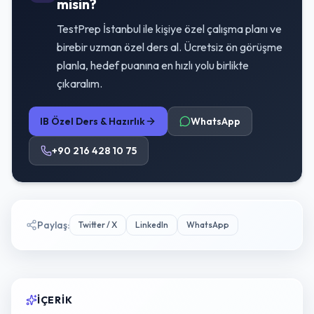
misin?
TestPrep İstanbul ile kişiye özel çalışma planı ve
birebir uzman özel ders al. Ücretsiz ön görüşme
planla, hedef puanına en hızlı yolu birlikte
çıkaralım.
IB Özel Ders & Hazırlık
WhatsApp
+90 216 428 10 75
Paylaş
:
Twitter / X
LinkedIn
WhatsApp
İÇERIK