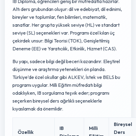
IB Diploma, öğrencileri geniş bir müfredatla hazırlar.
Altı ders grubundan oluşur: dil ve edebiyat, dil edinimi,
bireyler ve toplumlar, fen bilimleri, matematik,
sanatlar. Her grupta yüksek seviye (HL) ve standart
seviye (SL) seçenekleri var. Programı özel kılan üç
çekirdek unsur: Bilgi Teorisi (TOK), Genişletilmiş
Deneme (EE) ve Yaratıcılık, Etkinlik, Hizmet (CAS).
Bu yapı, sadece bilgi değil beceri kazandırır. Eleştirel
düşünme ve araştırma yetenekleri ön planda.
Türkiye’de özel okullar gibi ALKEV, İstek ve BELS bu
programı uygular. Milli Eğitim müfredatı bilgi
odaklıyken, IB sorgulama teşvik eder; programı
seçerken bireysel ders ağırlıklı seçeneklerle
kıyaslamak da önemlidir.
Bireysel
IB
Milli
Özellik
Ders