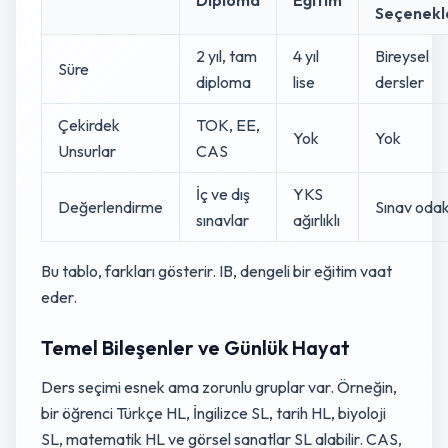
Diploma
Eğitim
Seçenekl
2 yıl, tam
4 yıl
Bireysel
Süre
diploma
lise
dersler
Çekirdek
TOK, EE,
Yok
Yok
Unsurlar
CAS
İç ve dış
YKS
Değerlendirme
Sınav odak
sınavlar
ağırlıklı
Bu tablo, farkları gösterir. IB, dengeli bir eğitim vaat
eder.
Temel Bileşenler ve Günlük Hayat
Ders seçimi esnek ama zorunlu gruplar var. Örneğin,
bir öğrenci Türkçe HL, İngilizce SL, tarih HL, biyoloji
SL, matematik HL ve görsel sanatlar SL alabilir. CAS,