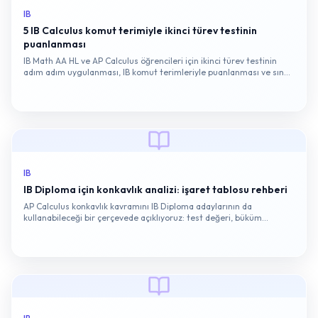
IB
5 IB Calculus komut terimiyle ikinci türev testinin
puanlanması
IB Math AA HL ve AP Calculus öğrencileri için ikinci türev testinin
adım adım uygulanması, IB komut terimleriyle puanlanması ve sınav
tipi tuzakları.
IB
IB Diploma için konkavlık analizi: işaret tablosu rehberi
AP Calculus konkavlık kavramını IB Diploma adaylarının da
kullanabileceği bir çerçevede açıklıyoruz: test değeri, büküm
noktası, işaret tablosu ve sınavda puan kazandıran yorumlama
adımları.