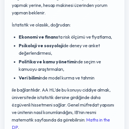
yapmak yerine, hesap makinesi üzerinden yorum
yapman beklenir.
İstatistik ve olasılık, doğrudan:
Ekonomi ve finans
ta risk ölçümü ve fiyatlama,
Psikoloji ve sosyoloji
de deney ve anket
değerlendirmesi,
Politika ve kamu yönetimi
nde seçim ve
kamuoyu araştırmaları,
Veri bilimi
nde model kurma ve tahmin
ile bağlantılıdır. AA HL’de bu konuyu ciddiye almak,
üniversitede istatistik dersine girdiğinde daha
özgüvenli hissetmeni sağlar. Genel müfredat yapısını
ve ünitenin nasıl konumlandığını, IB’nin resmi
matematik sayfasında da görebilirsin:
Maths in the
DP
.