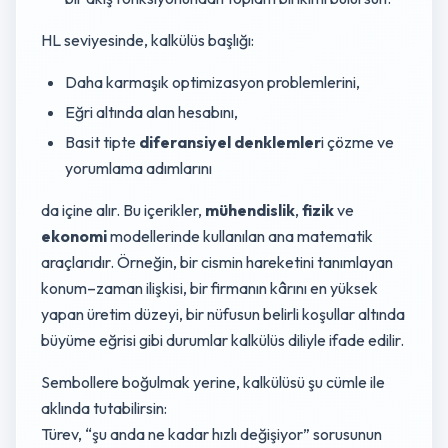
HL seviyesinde, kalkülüs başlığı:
Daha karmaşık optimizasyon problemlerini,
Eğri altında alan hesabını,
Basit tipte
diferansiyel denklemler
i çözme ve
yorumlama adımlarını
da içine alır. Bu içerikler,
mühendislik
,
fizik
ve
ekonomi
modellerinde kullanılan ana matematik
araçlarıdır. Örneğin, bir cismin hareketini tanımlayan
konum–zaman ilişkisi, bir firmanın kârını en yüksek
yapan üretim düzeyi, bir nüfusun belirli koşullar altında
büyüme eğrisi gibi durumlar kalkülüs diliyle ifade edilir.
Sembollere boğulmak yerine, kalkülüsü şu cümle ile
aklında tutabilirsin:
Türev, “şu anda ne kadar hızlı değişiyor” sorusunun