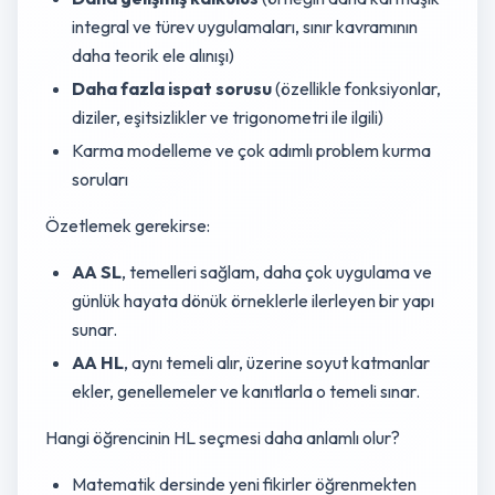
integral ve türev uygulamaları, sınır kavramının
daha teorik ele alınışı)
Daha fazla ispat sorusu
(özellikle fonksiyonlar,
diziler, eşitsizlikler ve trigonometri ile ilgili)
Karma modelleme ve çok adımlı problem kurma
soruları
Özetlemek gerekirse:
AA SL
, temelleri sağlam, daha çok uygulama ve
günlük hayata dönük örneklerle ilerleyen bir yapı
sunar.
AA HL
, aynı temeli alır, üzerine soyut katmanlar
ekler, genellemeler ve kanıtlarla o temeli sınar.
Hangi öğrencinin HL seçmesi daha anlamlı olur?
Matematik dersinde yeni fikirler öğrenmekten