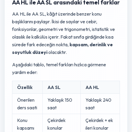
AA HL ile AA SL arasındaki temel farklar
AA HL ile AA SL, kâğıt üzerinde benzer konu
başlıklarını paylaşır. İkisi de sayılar ve cebir,
fonksiyonlar, geometri ve trigonometri, istatistik ve
olasılık ile kalkülüs içerir. Fakat sınıfa girdiğinde kısa
sürede fark edeceğin nokta,
kapsam, derinlik ve
soyutluk düzeyi
olacaktır.
Aşağıdaki tablo, temel farkları hızlıca görmene
yardım eder:
Özellik
AA SL
AA HL
Önerilen
Yaklaşık 150
Yaklaşık 240
ders saati
saat
saat
Konu
Çekirdek
Çekirdek + ek
kapsamı
konular
ileri konular