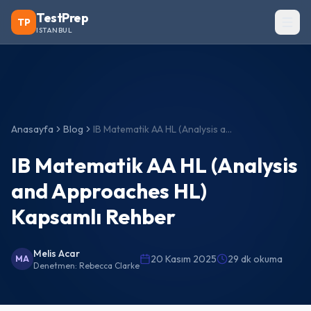
TestPrep
TP
ISTANBUL
Anasayfa
Blog
IB Matematik AA HL (Analysis and Approaches HL) Kapsamlı Rehber
IB Matematik AA HL (Analysis
and Approaches HL)
Kapsamlı Rehber
Melis Acar
20 Kasım 2025
29 dk okuma
MA
Denetmen:
Rebecca Clarke