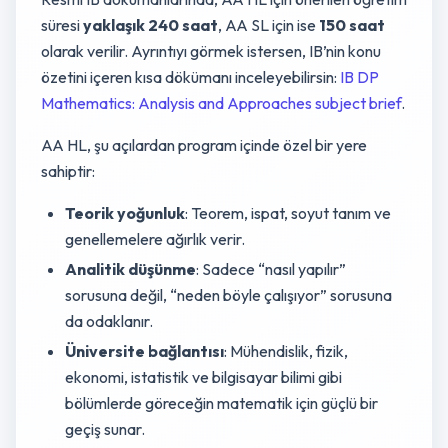
süresi
yaklaşık 240 saat
, AA SL için ise
150 saat
olarak verilir. Ayrıntıyı görmek istersen, IB’nin konu
özetini içeren kısa dökümanı inceleyebilirsin:
IB DP
Mathematics: Analysis and Approaches subject brief
.
AA HL, şu açılardan program içinde özel bir yere
sahiptir:
Teorik yoğunluk
: Teorem, ispat, soyut tanım ve
genellemelere ağırlık verir.
Analitik düşünme
: Sadece “nasıl yapılır”
sorusuna değil, “neden böyle çalışıyor” sorusuna
da odaklanır.
Üniversite bağlantısı
: Mühendislik, fizik,
ekonomi, istatistik ve bilgisayar bilimi gibi
bölümlerde göreceğin matematik için güçlü bir
geçiş sunar.