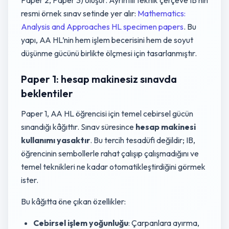
resmi örnek sınav setinde yer alır:
Mathematics:
Analysis and Approaches HL specimen papers
. Bu
yapı, AA HL’nin hem işlem becerisini hem de soyut
düşünme gücünü birlikte ölçmesi için tasarlanmıştır.
Paper 1: hesap makinesiz sınavda
beklentiler
Paper 1, AA HL öğrencisi için temel cebirsel gücün
sınandığı kâğıttır. Sınav süresince
hesap makinesi
kullanımı yasaktır
. Bu tercih tesadüfi değildir; IB,
öğrencinin sembollerle rahat çalışıp çalışmadığını ve
temel teknikleri ne kadar otomatikleştirdiğini görmek
ister.
Bu kâğıtta öne çıkan özellikler:
Cebirsel işlem yoğunluğu
: Çarpanlara ayırma,