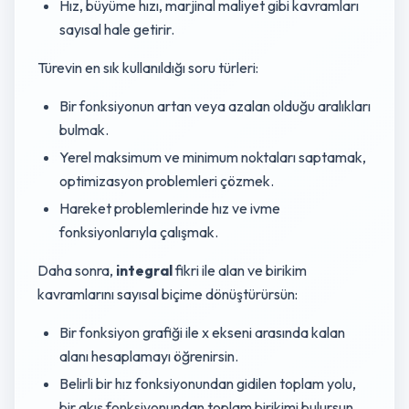
Hız, büyüme hızı, marjinal maliyet gibi kavramları
sayısal hale getirir.
Türevin en sık kullanıldığı soru türleri:
Bir fonksiyonun artan veya azalan olduğu aralıkları
bulmak.
Yerel maksimum ve minimum noktaları saptamak,
optimizasyon problemleri çözmek.
Hareket problemlerinde hız ve ivme
fonksiyonlarıyla çalışmak.
Daha sonra,
integral
fikri ile alan ve birikim
kavramlarını sayısal biçime dönüştürürsün:
Bir fonksiyon grafiği ile x ekseni arasında kalan
alanı hesaplamayı öğrenirsin.
Belirli bir hız fonksiyonundan gidilen toplam yolu,
bir akış fonksiyonundan toplam birikimi bulursun.