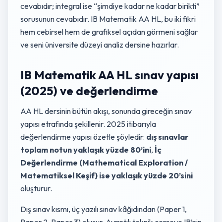
cevabıdır; integral ise “şimdiye kadar ne kadar birikti”
sorusunun cevabıdır. IB Matematik AA HL, bu iki fikri
hem cebirsel hem de grafiksel açıdan görmeni sağlar
ve seni üniversite düzeyi analiz dersine hazırlar.
IB Matematik AA HL sınav yapısı
(2025) ve değerlendirme
AA HL dersinin bütün akışı, sonunda gireceğin sınav
yapısı etrafında şekillenir. 2025 itibarıyla
değerlendirme yapısı özetle şöyledir:
dış sınavlar
toplam notun yaklaşık yüzde 80’ini
,
İç
Değerlendirme (Mathematical Exploration /
Matematiksel Keşif) ise yaklaşık yüzde 20’sini
oluşturur.
Dış sınav kısmı, üç yazılı sınav kâğıdından (Paper 1,
Paper 2, Paper 3) oluşur. Ayrıntılı teknik çerçeve IB’nin