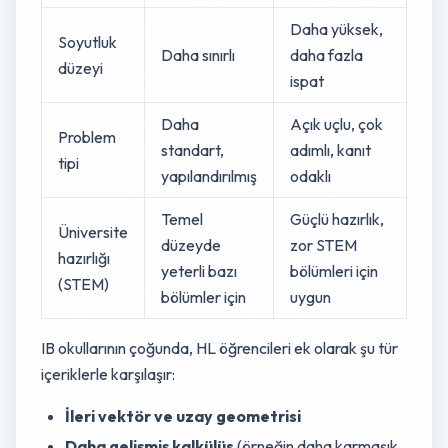
Daha yüksek,
Soyutluk
Daha sınırlı
daha fazla
düzeyi
ispat
Daha
Açık uçlu, çok
Problem
standart,
adımlı, kanıt
tipi
yapılandırılmış
odaklı
Temel
Güçlü hazırlık,
Üniversite
düzeyde
zor STEM
hazırlığı
yeterli bazı
bölümleri için
(STEM)
bölümler için
uygun
IB okullarının çoğunda, HL öğrencileri ek olarak şu tür
içeriklerle karşılaşır:
İleri vektör ve uzay geometrisi
Daha gelişmiş kalkülüs
(örneğin daha karmaşık