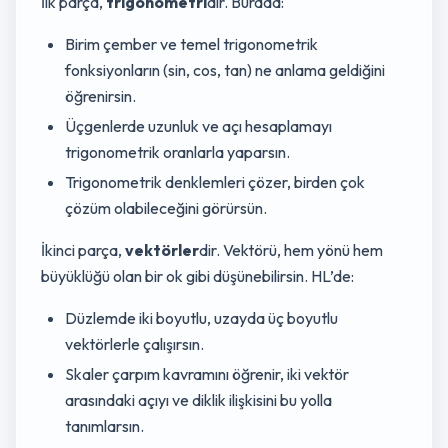
İlk parça,
trigonometri
dir. Burada:
Birim çember ve temel trigonometrik
fonksiyonların (sin, cos, tan) ne anlama geldiğini
öğrenirsin.
Üçgenlerde uzunluk ve açı hesaplamayı
trigonometrik oranlarla yaparsın.
Trigonometrik denklemleri çözer, birden çok
çözüm olabileceğini görürsün.
İkinci parça,
vektörler
dir. Vektörü, hem yönü hem
büyüklüğü olan bir ok gibi düşünebilirsin. HL’de:
Düzlemde iki boyutlu, uzayda üç boyutlu
vektörlerle çalışırsın.
Skaler çarpım kavramını öğrenir, iki vektör
arasındaki açıyı ve diklik ilişkisini bu yolla
tanımlarsın.