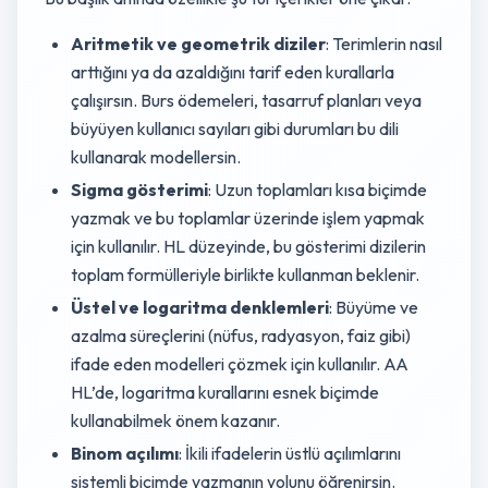
Aritmetik ve geometrik diziler
: Terimlerin nasıl
arttığını ya da azaldığını tarif eden kurallarla
çalışırsın. Burs ödemeleri, tasarruf planları veya
büyüyen kullanıcı sayıları gibi durumları bu dili
kullanarak modellersin.
Sigma gösterimi
: Uzun toplamları kısa biçimde
yazmak ve bu toplamlar üzerinde işlem yapmak
için kullanılır. HL düzeyinde, bu gösterimi dizilerin
toplam formülleriyle birlikte kullanman beklenir.
Üstel ve logaritma denklemleri
: Büyüme ve
azalma süreçlerini (nüfus, radyasyon, faiz gibi)
ifade eden modelleri çözmek için kullanılır. AA
HL’de, logaritma kurallarını esnek biçimde
kullanabilmek önem kazanır.
Binom açılımı
: İkili ifadelerin üstlü açılımlarını
sistemli biçimde yazmanın yolunu öğrenirsin.