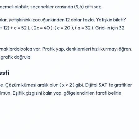
 seçmeli olabilir, seçenekler arasında (9,6) çifti seç.
lar, yetişkininki çocuğunkinden 12 dolar fazla. Yetişkin bileti?
 12) + c = 52 ), ( 2c = 40 ), ( c = 20 ), ( a = 32 ). Grid-in için 32
ynaklarda bolca var. Pratik yap, denklemleri hızlı kurmayı öğren.
 grafik doğrula.
esti
. Çözüm kümesi aralık olur, ( x > 2 ) gibi. Dijital SAT’te grafikler
ün. Eşitlik çizgisini kalın yap, gölgelendirilen tarafı belirle.