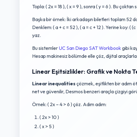
Topla: ( 2x = 18 ), ( x = 9 ), sonra ( y = 6 ). Bu çoktan
Başka bir örnek: İki arkadaşın biletleri toplam 52 do
Denklem: ( a + c = 52 ), ( a = c + 12 ). Yerine koy: ( (c +
yaz.
Bu sistemler
UC San Diego SAT Workbook
gibi ka
Hesap makinesiz bölümde elle çöz, dijital araçlarla
Linear Eşitsizlikler: Grafik ve Nokta T
Linear inequalities
çözmek, eşitlikten bir adım öte
net ve güvenilir, Desmos benzeri araçla çizgiyi görürs
Örnek: ( 2x – 4 > 6 ) çöz. Adım adım:
( 2x > 10 )
( x > 5 )