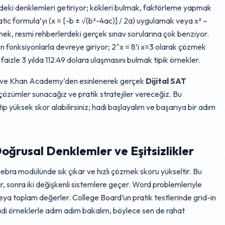
eki denklemleri getiriyor; kökleri bulmak, faktörleme yapmak
ic formula’yı (x = [-b ± √(b²-4ac)] / 2a) uygulamak veya x² –
mek, resmi rehberlerdeki gerçek sınav sorularına çok benziyor.
n fonksiyonlarla devreye giriyor; 2^x = 8’i x=3 olarak çözmek
 faizle 3 yılda 112.49 dolara ulaşmasını bulmak tipik örnekler.
ı ve Khan Academy’den esinlenerek gerçek
Dijital SAT
çözümler sunacağız ve pratik stratejiler vereceğiz. Bu
ip yüksek skor alabilirsiniz; hadi başlayalım ve başarıya bir adım
Doğrusal Denklemler ve Eşitsizlikler
gebra modülünde sık çıkar ve hızlı çözmek skoru yükseltir. Bu
r, sonra iki değişkenli sistemlere geçer. Word problemleriyle
eya toplam değerler. College Board’un pratik testlerinde grid-in
di örneklerle adım adım bakalım, böylece sen de rahat