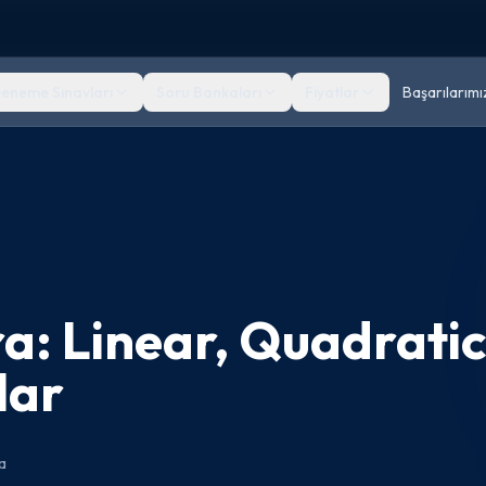
eneme Sınavları
Soru Bankaları
Fiyatlar
Başarılarımı
ra: Linear, Quadratic
lar
a