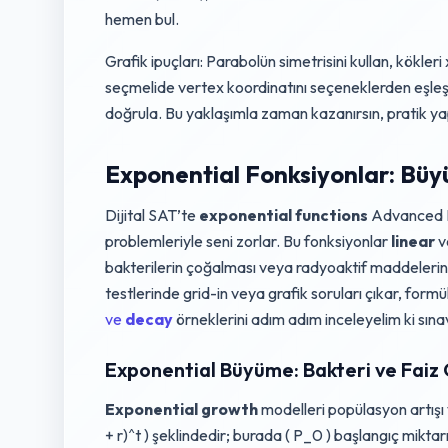
hemen bul.
Grafik ipuçları: Parabolün simetrisini kullan, kökler
seçmelide vertex koordinatını seçeneklerden eşleşti
doğrula. Bu yaklaşımla zaman kazanırsın, pratik y
Exponential Fonksiyonlar: Bü
Dijital SAT’te
exponential functions
Advanced Ma
problemleriyle seni zorlar. Bu fonksiyonlar
linear
v
bakterilerin çoğalması veya radyoaktif maddelerin
testlerinde grid-in veya grafik soruları çıkar, for
ve
decay
örneklerini adım adım inceleyelim ki sı
Exponential Büyüme: Bakteri ve Faiz 
Exponential growth
modelleri popülasyon artışı v
+ r)^t ) şeklindedir; burada ( P_0 ) başlangıç miktarı