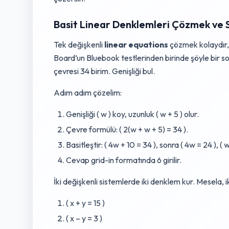
Basit Linear Denklemleri Çözmek ve
Tek değişkenli
linear equations
çözmek kolaydır,
Board’un Bluebook testlerinden birinde şöyle bir sor
çevresi 34 birim. Genişliği bul.
Adım adım çözelim:
Genişliği ( w ) koy, uzunluk ( w + 5 ) olur.
Çevre formülü: ( 2(w + w + 5) = 34 ).
Basitleştir: ( 4w + 10 = 34 ), sonra ( 4w = 24 ), ( w
Cevap grid-in formatında 6 girilir.
İki değişkenli sistemlerde iki denklem kur. Mesela, iki
( x + y = 15 )
( x – y = 3 )