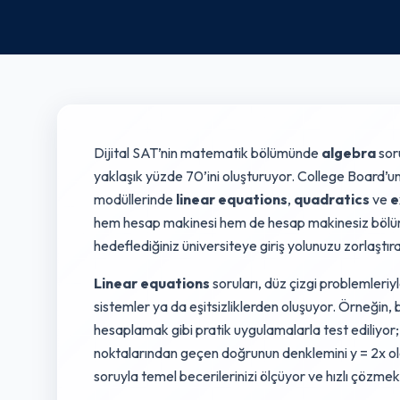
Dijital SAT’nin matematik bölümünde
algebra
soru
yaklaşık yüzde 70’ini oluşturuyor. College Board
modüllerinde
linear equations
,
quadratics
ve
e
hem hesap makinesi hem de hesap makinesiz bölümle
hedeflediğiniz üniversiteye giriş yolunuzu zorlaştırab
Linear equations
soruları, düz çizgi problemleriyl
sistemler ya da eşitsizliklerden oluşuyor. Örneğin,
hesaplamak gibi pratik uygulamalarla test ediliyor;
noktalarından geçen doğrunun denklemini y = 2x ola
soruyla temel becerilerinizi ölçüyor ve hızlı çözmek 