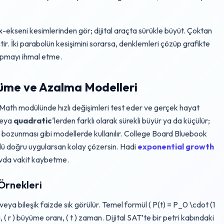
i x-ekseni kesimlerinden gör; dijital araçta sürükle büyüt. Çoktan
r. İki parabolün kesişimini sorarsa, denklemleri çözüp grafikte
apmayı ihmal etme.
yüme ve Azalma Modelleri
th modülünde hızlı değişimleri test eder ve gerçek hayat
eya
quadratic
‘lerden farklı olarak sürekli büyür ya da küçülür;
 bozunması gibi modellerde kullanılır. College Board Bluebook
mülü doğru uygularsan kolay çözersin. Hadi
exponential growth
navda vakit kaybetme.
Örnekleri
eya bileşik faizde sık görülür. Temel formül ( P(t) = P_0 \cdot (1
, ( r ) büyüme oranı, ( t ) zaman. Dijital SAT’te bir petri kabındaki