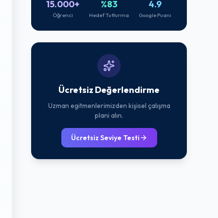
15.000+
%83
4.9
Öğrenci
Hedef Tutturma
Google Puanı
Ücretsiz Değerlendirme
Uzman egitmenlerimizden kişisel çalışma
plani alın.
Ücretsiz Seviye Testi