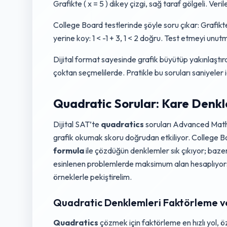
Grafikte ( x = 5 ) dikey çizgi, sağ taraf gölgeli. Ver
College Board testlerinde şöyle soru çıkar: Grafikte 
yerine koy: 1 < -1 + 3, 1 < 2 doğru. Test etmeyi unut
Dijital format sayesinde grafik büyütüp yakınlaştırab
çoktan seçmelilerde. Pratikle bu soruları saniyeler iç
Quadratic Sorular: Kare Denkle
Dijital SAT’te
quadratics
soruları Advanced Math 
grafik okumak skoru doğrudan etkiliyor. College 
formula
ile çözdüğün denklemler sık çıkıyor; baze
esinlenen problemlerde maksimum alan hesaplıyorsu
örneklerle pekiştirelim.
Quadratic Denklemleri Faktörleme 
Quadratics
çözmek için faktörleme en hızlı yol, 