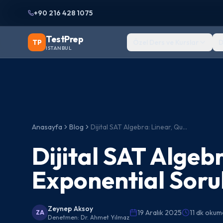
+90 216 428 1075
TestPrep
TP
Özel Ders ve Kurslar
D
ISTANBUL
Anasayfa
Blog
Dijital SAT Algebra: Linear, Quadratic, Exponential Sorular
Dijital SAT Algeb
Exponential Soru
Zeynep Aksoy
19 Aralık 2025
11 dk okum
ZA
Denetmen:
Dr. Ahmet Yılmaz