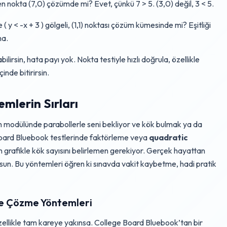
ilen nokta (7,0) çözümde mi? Evet, çünkü 7 > 5. (3,0) değil, 3 < 5.
( y < -x + 3 ) gölgeli, (1,1) noktası çözüm kümesinde mi? Eşitliği
ma.
ilirsin, hata payı yok. Nokta testiyle hızlı doğrula, özellikle
inde bitirirsin.
mlerin Sırları
modülünde parabollerle seni bekliyor ve kök bulmak ya da
Board Bluebook testlerinde faktörleme veya
quadratic
n grafikle kök sayısını belirlemen gerekiyor. Gerçek hayattan
n. Bu yöntemleri öğren ki sınavda vakit kaybetme, hadi pratik
ve Çözme Yöntemleri
özellikle tam kareye yakınsa. College Board Bluebook’tan bir