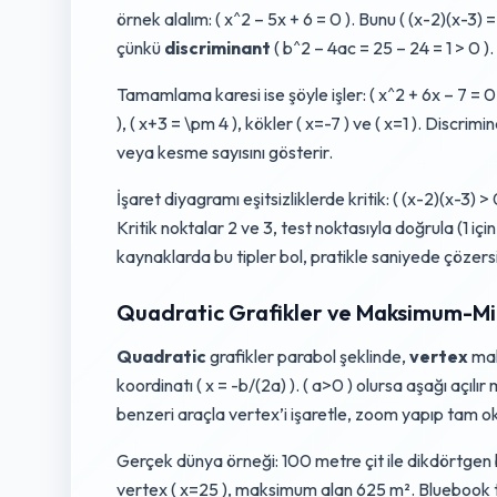
örnek alalım: ( x^2 – 5x + 6 = 0 ). Bunu ( (x-2)(x-3) =
çünkü
discriminant
( b^2 – 4ac = 25 – 24 = 1 > 0 ).
Tamamlama karesi ise şöyle işler: ( x^2 + 6x – 7 = 0 ).
), ( x+3 = \pm 4 ), kökler ( x=-7 ) ve ( x=1 ). Discri
veya kesme sayısını gösterir.
İşaret diyagramı eşitsizliklerde kritik: ( (x-2)(x-3) > 
Kritik noktalar 2 ve 3, test noktasıyla doğrula (1 için 
kaynaklarda bu tipler bol, pratikle saniyede çözers
Quadratic Grafikler ve Maksimum-M
Quadratic
grafikler parabol şeklinde,
vertex
mak
koordinatı ( x = -b/(2a) ). ( a>0 ) olursa aşağı açı
benzeri araçla vertex’i işaretle, zoom yapıp tam o
Gerçek dünya örneği: 100 metre çit ile dikdörtgen b
vertex ( x=25 ), maksimum alan 625 m². Bluebook te