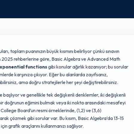
ları, toplam puanınızın büyük kısmını belirliyor çünkü sınavın
’un 2025 rehberlerine göre, Basic Algebra ve Advanced Math
xponential functions
gibi konular ağırlık kazanıyor; bu sorular
rde karşınıza çıkıyor. Eğer bu alanlarda zayıfsanız,
ilirsiniz, ama doğru stratejilerle her şeyi değiştirebilirsiniz.
e başlıyor ve genellikle tek değişkenli denklemler, iki değişkenli
 bir doğrunun eğimini bulmak veya iki nokta arasındaki mesafeyi
 College Board’un resmi örneklerinde, (1,2) ve (3,6)
rak çözmek gibi sorular var. Bu kısım, Basic Algebra’da 13-15
için grafik araçlarını kullanmanızı sağlıyor.