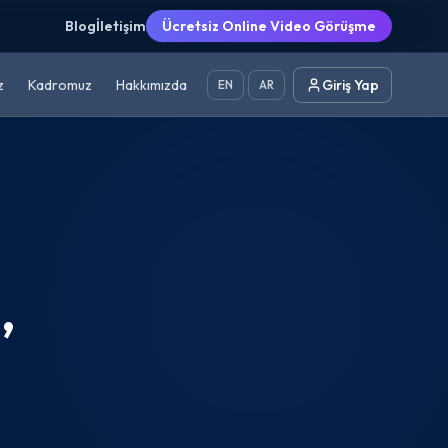
Blog
İletişim
Ücretsiz Online Video Görüşme
z
Kadromuz
Hakkımızda
Giriş Yap
EN
AR
,