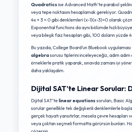
Quadratics
ise Advanced Math’te parabol şeklind
veya tepe noktasını hesaplamak gerekiyor. Quadrat
4x + 3 = 0 gibi denklemleri (x-1)(x-3)=0 olarak çöz
Exponential functions da aynı bölümde hızlı büyüye
veya bileşik faiz hesapları gibi, 100 doların yüzde 4
Bu yazıda, College Board’un Bluebook uygulamas
algebra
sorusu tiplerini inceleyeceğiz, adım adım 
örneklerle pratik yaparak, sınavda zamanı iyi yönet
daha yaklaşalım.
Dijital SAT'te Linear Sorular: 
Dijital SAT’te
linear equations
soruları, Basic Al
sorular genellikle tek değişkenli denklemlerle başla
gerçek hayatı yansıtırlar, mesela çevre hesapları v
veya çoktan seçmeli formatta görürsün bunları. Ha
çözersin.