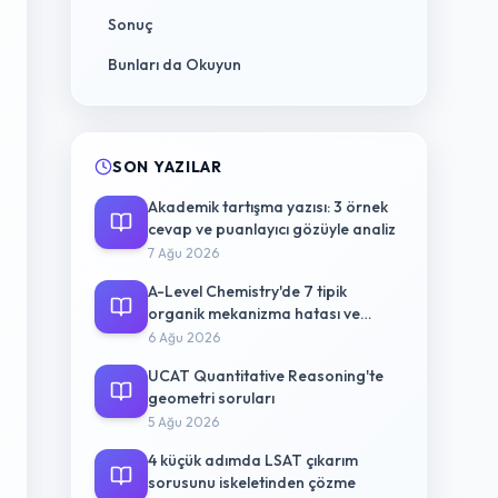
Sonuç
Bunları da Okuyun
SON YAZILAR
Akademik tartışma yazısı: 3 örnek
cevap ve puanlayıcı gözüyle analiz
7 Ağu 2026
A-Level Chemistry'de 7 tipik
organik mekanizma hatası ve
düzeltme yolu
6 Ağu 2026
UCAT Quantitative Reasoning'te
geometri soruları
5 Ağu 2026
4 küçük adımda LSAT çıkarım
sorusunu iskeletinden çözme