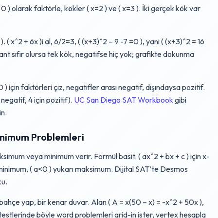
 0 ) olarak faktörle, kökler ( x=2 ) ve ( x=3 ). İki gerçek kök var
 ( x^2 + 6x )i al, 6/2=3, ( (x+3)^2 – 9 -7 =0 ), yani ( (x+3)^2 = 16
minant sıfır olursa tek kök, negatifse hiç yok; grafikte dokunma
0 ) için faktörleri çiz, negatifler arası negatif, dışındaysa pozitif.
negatif, 4 için pozitif).
UC San Diego SAT Workbook
gibi
in.
inimum Problemleri
simum veya minimum verir. Formül basit: ( ax^2 + bx + c ) için x-
lır minimum, ( a<0 ) yukarı maksimum. Dijital SAT’te Desmos
ku.
ahçe yap, bir kenar duvar. Alan ( A = x(50 – x) = -x^2 + 50x ),
stlerinde böyle word problemleri grid-in ister, vertex hesapla