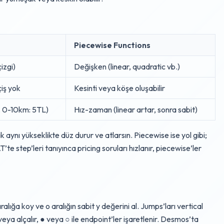
Piecewise Functions
izgi)
Değişken (linear, quadratic vb.)
çiş yok
Kesinti veya köşe oluşabilir
. 0-10km: 5TL)
Hız-zaman (linear artar, sonra sabit)
aynı yükseklikte düz durur ve atlarsın. Piecewise ise yol gibi;
te step’leri tanıyınca pricing soruları hızlanır, piecewise’ler
alığa koy ve o aralığın sabit y değerini al. Jumps’ları vertical
 veya alçalır, ● veya ○ ile endpoint’ler işaretlenir. Desmos’ta