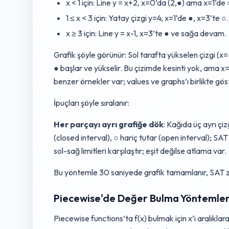
x < 1 için: Line y = x+2, x=0’da (2,●) ama x=1’de 
1 ≤ x < 3 için: Yatay çizgi y=4, x=1’de ●, x=3’te ○.
x ≥ 3 için: Line y = x-1, x=3’te ● ve sağa devam.
Grafik şöyle görünür: Sol tarafta yükselen çizgi (x=-1
● başlar ve yükselir. Bu çizimde kesinti yok, ama x=
benzer örnekler var; values ve graphs’ı birlikte g
İpuçları şöyle sıralanır:
Her parçayı ayrı grafiğe dök
: Kağıda üç ayrı çizg
(closed interval), ○ hariç tutar (open interval); SAT
sol-sağ limitleri karşılaştır; eşit değilse atlama var.
Bu yöntemle 30 saniyede grafik tamamlanır, SAT z
Piecewise'de Değer Bulma Yöntemler
Piecewise functions’ta f(x) bulmak için x’i aralıkla