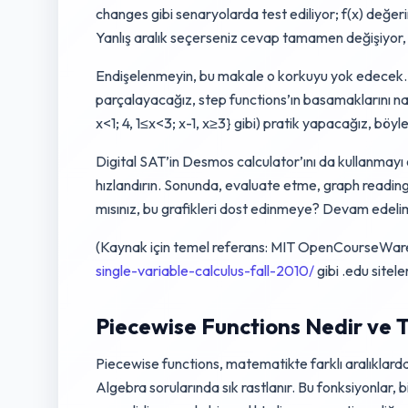
changes gibi senaryolarda test ediliyor; f(x) değer
Yanlış aralık seçerseniz cevap tamamen değişiyor,
Endişelenmeyin, bu makale o korkuyu yok edecek. 
parçalayacağız, step functions’ın basamaklarını nas
x<1; 4, 1≤x<3; x-1, x≥3} gibi) pratik yapacağız, böy
Digital SAT’in Desmos calculator’ını da kullanmayı ö
hızlandırın. Sonunda, evaluate etme, graph reading
mısınız, bu grafikleri dost edinmeye? Devam edeli
(Kaynak için temel referans: MIT OpenCourseWare’
single-variable-calculus-fall-2010/
gibi .edu sitel
Piecewise Functions Nedir ve T
Piecewise functions, matematikte farklı aralıklarda 
Algebra sorularında sık rastlanır. Bu fonksiyonlar, b