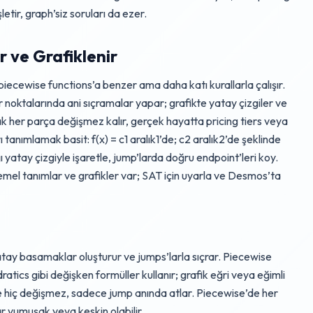
şletir, graph’siz soruları da ezer.
r ve Grafiklenir
piecewise functions’a benzer ama daha katı kurallarla çalışır.
nır noktalarında ani sıçramalar yapar; grafikte yatay çizgiler ve
ak her parça değişmez kalır, gerçek hayatta pricing tiers veya
 tanımlamak basit: f(x) = c1 aralık1’de; c2 aralık2’de şeklinde
ığı yatay çizgiyle işaretle, jump’larda doğru endpoint’leri koy.
mel tanımlar ve grafikler var; SAT için uyarla ve Desmos’ta
 yatay basamaklar oluşturur ve jumps’larla sıçrar. Piecewise
ratics gibi değişken formüller kullanır; grafik eğri veya eğimli
nde hiç değişmez, sadece jump anında atlar. Piecewise’de her
ar yumuşak veya keskin olabilir.