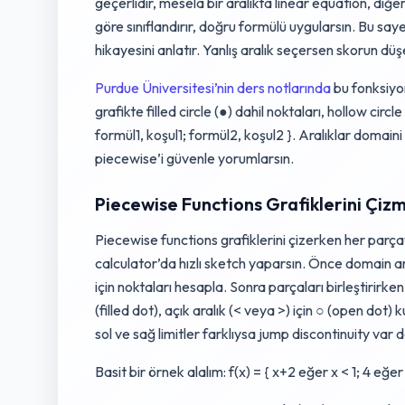
geçerlidir, mesela bir aralıkta linear equation, diğer
göre sınıflandırır, doğru formülü uygularsın. Bu saye
hikayesini anlatır. Yanlış aralık seçersen skorun dü
Purdue Üniversitesi’nin ders notlarında
bu fonksiyon
grafikte filled circle (●) dahil noktaları, hollow circl
formül1, koşul1; formül2, koşul2 }. Aralıklar domaini
piecewise’i güvenle yorumlarsın.
Piecewise Functions Grafiklerini Çizm
Piecewise functions grafiklerini çizerken her parç
calculator’da hızlı sketch yaparsın. Önce domain aralık
için noktaları hesapla. Sonra parçaları birleştirirke
(filled dot), açık aralık (< veya >) için ○ (open dot) k
sol ve sağ limitler farklıysa jump discontinuity var 
Basit bir örnek alalım: f(x) = { x+2 eğer x < 1; 4 eğer 