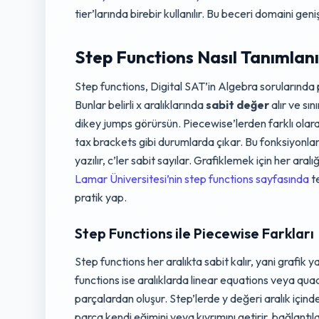
tier’larında birebir kullanılır. Bu beceri domaini geni
Step Functions Nasıl Tanımlanı
Step functions, Digital SAT’in Algebra sorularında 
Bunlar belirli x aralıklarında
sabit değer
alır ve sı
dikey jumps görürsün. Piecewise’lerden farklı olar
tax brackets gibi durumlarda çıkar. Bu fonksiyonları
yazılır, c’ler sabit sayılar. Grafiklemek için her aral
Lamar Üniversitesi’nin step functions sayfasında
te
pratik yap.
Step Functions ile Piecewise Farkları
Step functions her aralıkta sabit kalır, yani grafik
functions ise aralıklarda linear equations veya quad
parçalardan oluşur. Step’lerde y değeri aralık içi
parça kendi eğimini veya kıvrımını getirir, bağlantıl