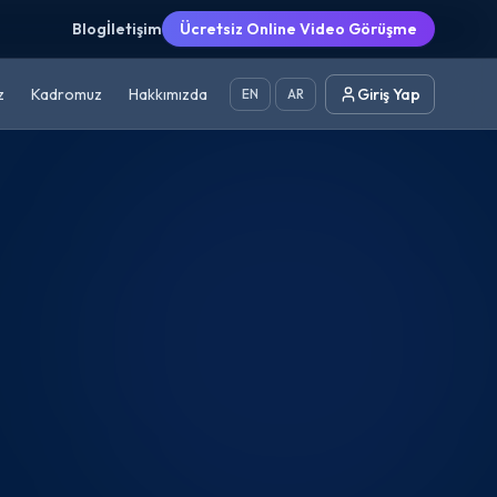
Blog
İletişim
Ücretsiz Online Video Görüşme
z
Kadromuz
Hakkımızda
Giriş Yap
EN
AR