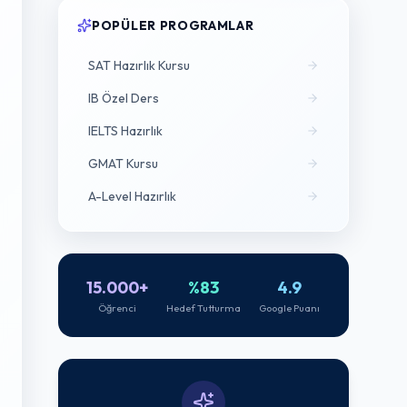
POPÜLER PROGRAMLAR
SAT Hazırlık Kursu
IB Özel Ders
IELTS Hazırlık
GMAT Kursu
A-Level Hazırlık
15.000+
%83
4.9
Öğrenci
Hedef Tutturma
Google Puanı