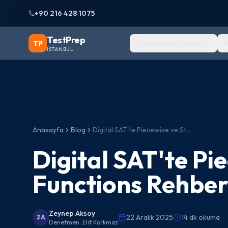
+90 216 428 1075
TestPrep
TP
Özel Ders ve Kurslar
D
ISTANBUL
Anasayfa
Blog
Digital SAT'te Piecewise ve Step Functions Rehberi
Digital SAT'te Pi
Functions Rehber
Zeynep Aksoy
22 Aralık 2025
14 dk okuma
ZA
Denetmen:
Elif Korkmaz