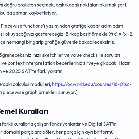
ini doğru aralıktan seçmek, açık/kapalı noktaları okumak şart.
 bu da zaman kaybettiriyor.
Piecewise functions’ı yazımından grafiğe kadar adım adım
ıl okuyacağınızı göstereceğiz. Birkaç basit örnekle (f(x) = {x+2,
lece herhangi bir garip grafiğe güvenle bakabileceksiniz.
ğreneceksiniz; hızlı sketch’ler ve value checks ile soruları
 ve context interpretation becerileriniz zirveye çıkacak. Hazır
m ve 2025 SAT’te fark yaratın.
daki calculus modülleri,
https://ocw.mit.edu/courses/18-01sc-
eri piecewise graph örnekleri sunuyor.)
emel Kuralları
farklı kurallarla çalışan fonksiyonlardır ve Digital SAT’in
ir domaini parçalara böler; her parça için ayrı bir formül