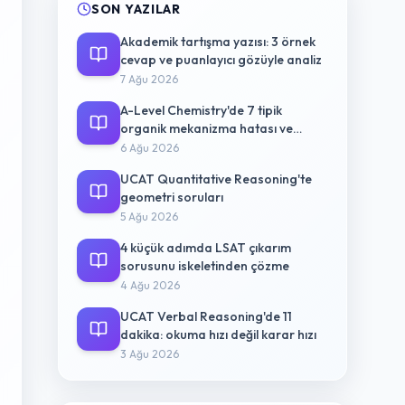
SON YAZILAR
Akademik tartışma yazısı: 3 örnek
cevap ve puanlayıcı gözüyle analiz
7 Ağu 2026
A-Level Chemistry'de 7 tipik
organik mekanizma hatası ve
düzeltme yolu
6 Ağu 2026
UCAT Quantitative Reasoning'te
geometri soruları
5 Ağu 2026
4 küçük adımda LSAT çıkarım
sorusunu iskeletinden çözme
4 Ağu 2026
UCAT Verbal Reasoning'de 11
dakika: okuma hızı değil karar hızı
3 Ağu 2026