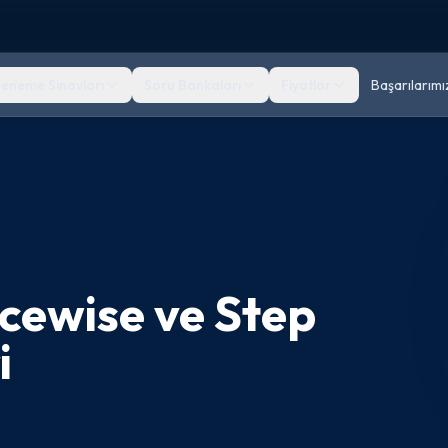
eneme Sınavları
Soru Bankaları
Fiyatlar
Başarılarımı
ecewise ve Step
i