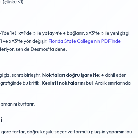
○ (çünkü <1).
’de 1●), x=1’de ○ ile yatay 4’e ● bağlanır, x=3’te ○ ile yeni çizgi
1 ve x=3’te yön değişir.
Florida State College’nin PDF’inde
österiyor, sen de Desmos’ta dene.
i çiz, sonra birleştir.
Noktaları doğru işaretle
: ● dahil eder
 grafiğinde bu kritik.
Kesinti noktalarını bul
: Aralık sınırlarında
amanını kurtarır.
i
ra göre tartar, doğru koşulu seçer ve formülü plug-in yaparsın; bu