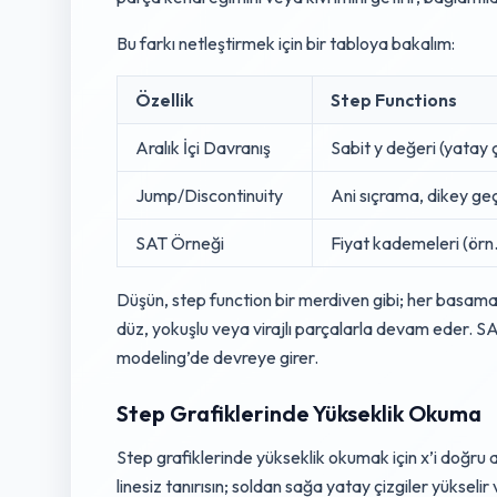
Bu farkı netleştirmek için bir tabloya bakalım:
Özellik
Step Functions
Aralık İçi Davranış
Sabit y değeri (yatay ç
Jump/Discontinuity
Ani sıçrama, dikey ge
SAT Örneği
Fiyat kademeleri (örn
Düşün, step function bir merdiven gibi; her basamak 
düz, yokuşlu veya virajlı parçalarla devam eder. SAT’
modeling’de devreye girer.
Step Grafiklerinde Yükseklik Okuma
Step grafiklerinde yükseklik okumak için x’i doğru ar
linesiz tanırısın; soldan sağa yatay çizgiler yükselir