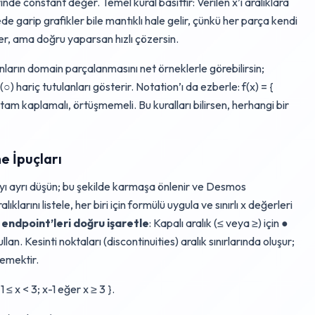
inde constant değer. Temel kural basittir: Verilen x’i aralıklara
de garip grafikler bile mantıklı hale gelir, çünkü her parça kendi
şer, ama doğru yaparsan hızlı çözersin.
ların domain parçalanmasını net örneklerle görebilirsin;
e (○) hariç tutulanları gösterir. Notation’ı da ezberle: f(x) = {
 tam kaplamalı, örtüşmemeli. Bu kuralları bilirsen, herhangi bir
e İpuçları
ayı ayrı düşün; bu şekilde karmaşa önlenir ve Desmos
larını listele, her biri için formülü uygula ve sınırlı x değerleri
n
endpoint’leri doğru işaretle
: Kapalı aralık (≤ veya ≥) için ●
ullan. Kesinti noktaları (discontinuities) aralık sınırlarında oluşur;
demektir.
1 ≤ x < 3; x-1 eğer x ≥ 3 }.