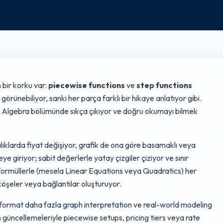
 bir korku var:
piecewise functions
ve
step functions
 görünebiliyor, sanki her parça farklı bir hikaye anlatıyor gibi.
 Algebra bölümünde sıkça çıkıyor ve doğru okumayı bilmek
aralıklarda fiyat değişiyor, grafik de ona göre basamaklı veya
e giriyor; sabit değerlerle yatay çizgiler çiziyor ve sınır
ı formüllerle (mesela Linear Equations veya Quadratics) her
n köşeler veya bağlantılar oluşturuyor.
format daha fazla graph interpretation ve real-world modeling
 güncellemeleriyle piecewise setups, pricing tiers veya rate