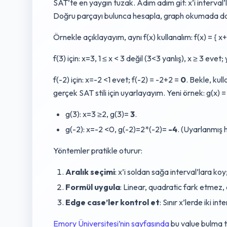
SAT’te en yaygın tuzak. Adım adım git: x’i interval’
Doğru parçayı bulunca hesapla, graph okumada da
Örnekle açıklayayım, aynı f(x) kullanalım: f(x) = { x+2, 
f(3) için: x=3, 1 ≤ x < 3 değil (3<3 yanlış), x ≥ 3 evet;
f(-2) için: x=-2 <1 evet; f(-2) = -2+2 =
0
. Bekle, kul
gerçek SAT stili için uyarlayayım. Yeni örnek: g(x) = { 
g(3): x=3 ≥2, g(3)=
3
.
g(-2): x=-2 <0, g(-2)=2*(-2)=
-4
. (Uyarlanmış h
Yöntemler pratikle oturur:
Aralık seçimi
: x’i soldan sağa interval’lara koy; 
Formül uygula
: Linear, quadratic fark etmez, 
Edge case’ler kontrol et
: Sınır x’lerde iki 
Emory Üniversitesi’nin sayfasında
bu value bulma te