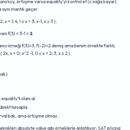
lara koy, örtüşme varsa equality’yi kontrol et (≤ sağa kayar).
 aynı mantık geçer.
x < 1; 4, 1 ≤ x < 3; x-1, x ≥ 3 }.
 yani f(3) = 3-1 =
2
.
lanıcı örneği f(3)=3, f(-2)=2 demiş ama benim örnekte farklı;
2x, x < 0; x^2 -1, 0 ≤ x < 2; 3, x ≥ 2 }.
ali.)
equality’li olanı al.
direkt hesapla.
interval bak, ama örtüşme olmaz.
knikleri absolute value gibi örneklerle anlatılıyor; SAT pricing