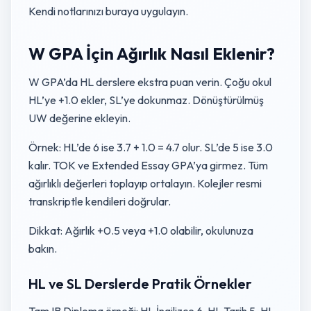
Kendi notlarınızı buraya uygulayın.
W GPA İçin Ağırlık Nasıl Eklenir?
W GPA’da HL derslere ekstra puan verin. Çoğu okul
HL’ye +1.0 ekler, SL’ye dokunmaz. Dönüştürülmüş
UW değerine ekleyin.
Örnek: HL’de 6 ise 3.7 + 1.0 = 4.7 olur. SL’de 5 ise 3.0
kalır. TOK ve Extended Essay GPA’ya girmez. Tüm
ağırlıklı değerleri toplayıp ortalayın. Kolejler resmi
transkriptle kendileri doğrular.
Dikkat: Ağırlık +0.5 veya +1.0 olabilir, okulunuza
bakın.
HL ve SL Derslerde Pratik Örnekler