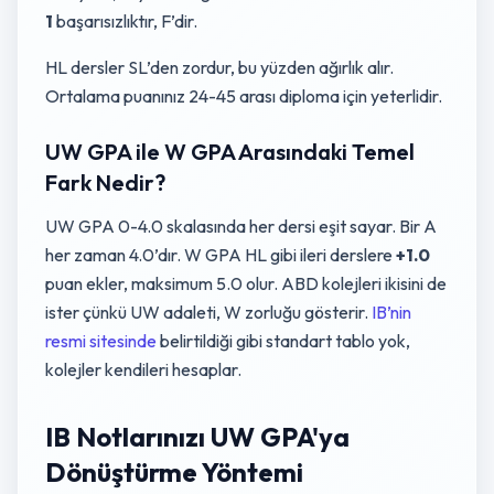
1
başarısızlıktır, F’dir.
HL dersler SL’den zordur, bu yüzden ağırlık alır.
Ortalama puanınız 24-45 arası diploma için yeterlidir.
UW GPA ile W GPA Arasındaki Temel
Fark Nedir?
UW GPA 0-4.0 skalasında her dersi eşit sayar. Bir A
her zaman 4.0’dır. W GPA HL gibi ileri derslere
+1.0
puan ekler, maksimum 5.0 olur. ABD kolejleri ikisini de
ister çünkü UW adaleti, W zorluğu gösterir.
IB’nin
resmi sitesinde
belirtildiği gibi standart tablo yok,
kolejler kendileri hesaplar.
IB Notlarınızı UW GPA'ya
Dönüştürme Yöntemi