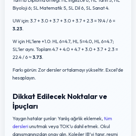
Tam IB Diploma örneği: HL İngilizce 6, HL Tarih 5, HL
Biyoloji 6; SL Matematik 5, SL Dil 6, SL Sanat 4.
UW için: 3.7 + 3.0 + 3.7 + 3.0 + 3.7 + 2.3 = 19.4 / 6 =
3.23
.
W için HL’lere +1.0: HL 6=4.7, HL 5=4.0, HL 6=4.7;
SL’ler aynı. Toplam 4.7 + 4.0 + 4.7 + 3.0 + 3.7 + 2.3 =
22.4 / 6 ≈
3.73
.
Farkı görün: Zor dersler ortalamayı yükseltir. Excel’de
hesaplayın.
Dikkat Edilecek Noktalar ve
İpuçları
Yaygın hatalar şunlar: Yanlış ağırlık eklemek,
tüm
dersleri
unutmak veya TOK’u dahil etmek. Okul
danışmanınızdan onay alın. Kolejler IB’yi tanır, resmi