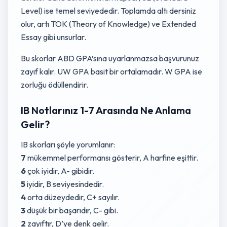
Level) ise temel seviyededir. Toplamda altı dersiniz
olur, artı TOK (Theory of Knowledge) ve Extended
Essay gibi unsurlar.
Bu skorlar ABD GPA’sına uyarlanmazsa başvurunuz
zayıf kalır. UW GPA basit bir ortalamadır. W GPA ise
zorluğu ödüllendirir.
IB Notlarınız 1-7 Arasında Ne Anlama
Gelir?
IB skorları şöyle yorumlanır:
7
mükemmel performansı gösterir, A harfine eşittir.
6
çok iyidir, A- gibidir.
5
iyidir, B seviyesindedir.
4
orta düzeydedir, C+ sayılır.
3
düşük bir başarıdır, C- gibi.
2
zayıftır, D’ye denk gelir.