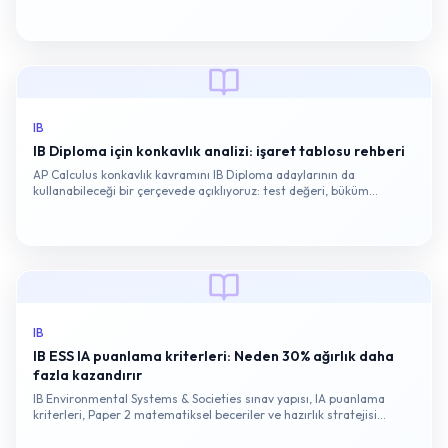
tipi tuzakları.
IB
IB Diploma için konkavlık analizi: işaret tablosu rehberi
AP Calculus konkavlık kavramını IB Diploma adaylarının da
kullanabileceği bir çerçevede açıklıyoruz: test değeri, büküm
noktası, işaret tablosu ve sınavda puan kazandıran yorumlama
adımları.
IB
IB ESS IA puanlama kriterleri: Neden 30% ağırlık daha
fazla kazandırır
IB Environmental Systems & Societies sınav yapısı, IA puanlama
kriterleri, Paper 2 matematiksel beceriler ve hazırlık stratejisi
hakkında kapsamlı bir rehber.