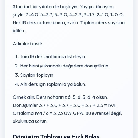
Standart bir yöntemle başlayın. Yaygın dönüşüm
şöyle: 7=4.0, 6=3.7, 5=3.0, 4=2.3, 3=1.7, 2=1.0, 1=0.0.
Her IB ders notunu buna çevirin. Toplamı ders sayısına
bölün.
Adımlar basit:
Tüm IB ders notlarınızı listeleyin.
Her birini yukarıdaki değerlere dönüştürün.
Sayıları toplayın.
Altı ders için toplamı 6’ya bölün.
Örnek alın: Ders notlarınız 6, 5, 6, 5, 6, 4 olsun.
Dönüşümler 3.7 + 3.0 + 3.7 + 3.0 + 3.7 + 2.3 = 19.4.
Ortalama 19.4 / 6 = 3.23 UW GPA. Bu evrensel değil,
okulunuza sorun.
Dönüşüm Tablosu ve Hızlı Bakış