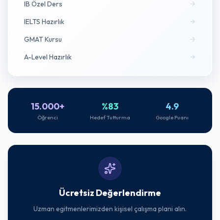
IB Özel Ders
IELTS Hazırlık
GMAT Kursu
A-Level Hazırlık
15.000+
%83
4.9
Öğrenci
Hedef Tutturma
Google Puanı
Ücretsiz Değerlendirme
Uzman egitmenlerimizden kişisel çalışma plani alın.