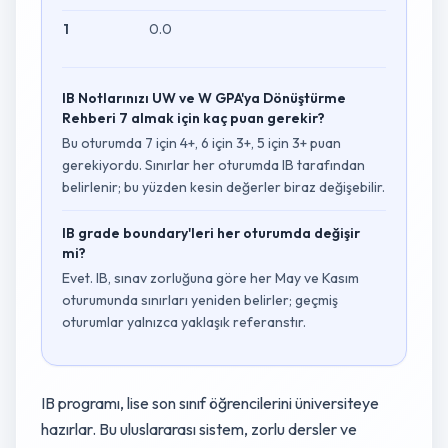
1
0.0
IB Notlarınızı UW ve W GPA'ya Dönüştürme
Rehberi 7 almak için kaç puan gerekir?
Bu oturumda 7 için 4+, 6 için 3+, 5 için 3+ puan
gerekiyordu. Sınırlar her oturumda IB tarafından
belirlenir; bu yüzden kesin değerler biraz değişebilir.
IB grade boundary'leri her oturumda değişir
mi?
Evet. IB, sınav zorluğuna göre her May ve Kasım
oturumunda sınırları yeniden belirler; geçmiş
oturumlar yalnızca yaklaşık referanstır.
IB programı, lise son sınıf öğrencilerini üniversiteye
hazırlar. Bu uluslararası sistem, zorlu dersler ve