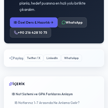
planla, hedef puanına en hızlı yolu birlikte
çıkaralım.
IB Özel Ders & Hazırlık
WhatsApp
+90 216 428 10 75
Paylaş
:
Twitter / X
LinkedIn
WhatsApp
İÇERIK
IB Not Sistemi ve GPA Farklarını Anlayın
IB Notlarınız 1-7 Arasında Ne Anlama Gelir?