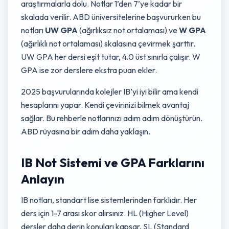
araştırmalarla dolu. Notlar 1’den 7’ye kadar bir
skalada verilir. ABD üniversitelerine başvururken bu
notları
UW GPA
(ağırlıksız not ortalaması) ve
W GPA
(ağırlıklı not ortalaması) skalasına çevirmek şarttır.
UW GPA her dersi eşit tutar, 4.0 üst sınırla çalışır. W
GPA ise zor derslere ekstra puan ekler.
2025 başvurularında kolejler IB’yi iyi bilir ama kendi
hesaplarını yapar. Kendi çevirinizi bilmek avantaj
sağlar. Bu rehberle notlarınızı adım adım dönüştürün.
ABD rüyasına bir adım daha yaklaşın.
IB Not Sistemi ve GPA Farklarını
Anlayın
IB notları, standart lise sistemlerinden farklıdır. Her
ders için 1-7 arası skor alırsınız. HL (Higher Level)
dersler daha derin konuları kapsar, SL (Standard