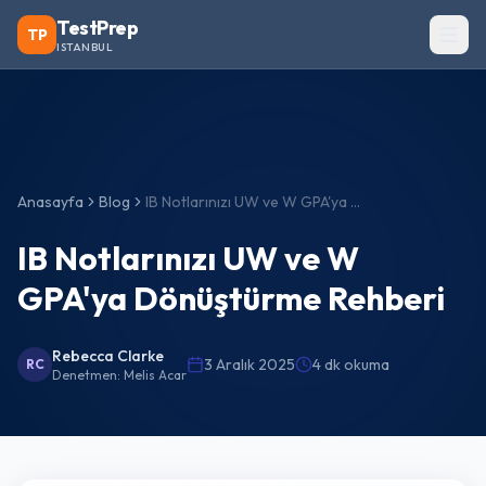
TestPrep
TP
ISTANBUL
Anasayfa
Blog
IB Notlarınızı UW ve W GPA'ya Dönüştürme Rehberi
IB Notlarınızı UW ve W
GPA'ya Dönüştürme Rehberi
Rebecca Clarke
3 Aralık 2025
4 dk okuma
RC
Denetmen:
Melis Acar