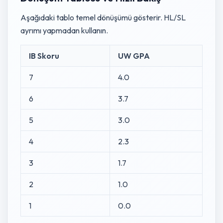
Aşağıdaki tablo temel dönüşümü gösterir. HL/SL
ayrımı yapmadan kullanın.
IB Skoru
UW GPA
7
4.0
6
3.7
5
3.0
4
2.3
3
1.7
2
1.0
1
0.0