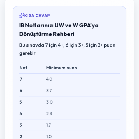
KISA CEVAP
IB Notlarınızı UW ve W GPA'ya
Dönüştürme Rehberi
Bu sınavda 7 için 4+, 6 için 3+, 5 için 3+ puan
gerekir.
Not
Minimum puan
7
4.0
6
3.7
5
3.0
4
2.3
3
1.7
2
1.0