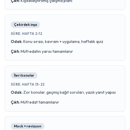
Çıktı
:
Kişiselleştirilmiş çalışma planı
Çekirdek inşa
SÜRE
:
HAFTA 2-12
Odak
:
Konu sırası, kavram + uygulama, haftalık quiz
Çıktı
:
Müfredatın yarısı tamamlanır
İleri konular
SÜRE
:
HAFTA 13-22
Odak
:
Zor konular, geçmiş kağıt soruları, yazılı yanıt yapısı
Çıktı
:
Müfredat tamamlanır
Mock + revizyon