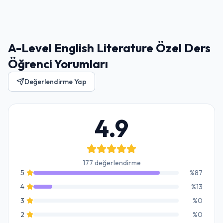
A-Level English Literature Özel Ders
Öğrenci Yorumları
Değerlendirme Yap
4.9
177 değerlendirme
5
%
87
4
%
13
3
%
0
2
%
0