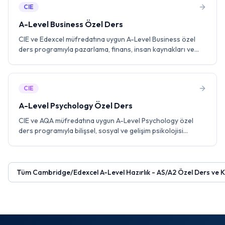
CIE
A-Level Business Özel Ders
CIE ve Edexcel müfredatına uygun A-Level Business özel
ders programıyla pazarlama, finans, insan kaynakları ve
operasyon yönetimi konularında uzman eğitmenlerle
birebir çalışın. Vaka çalışması analizi ve past paper pratiği ile
A* hedefleyin.
CIE
A-Level Psychology Özel Ders
CIE ve AQA müfredatına uygun A-Level Psychology özel
ders programıyla bilişsel, sosyal ve gelişim psikolojisi
konularında uzman eğitmenlerle birebir çalışın. Araştırma
yöntemleri, essay yazma teknikleri ve past paper pratiği ile
A* hedefleyin.
Tüm
Cambridge/Edexcel A-Level Hazırlık - AS/A2 Özel Ders ve K