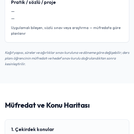
Pratik / sözlü / proje
—
—
Uygulamalı bileşen, sözlü sınav veya araştırma — müfredata göre
planlanır
Kağıt yapısı, süreler ve ağırlıklar sınav kuruluna ve döneme göre değişebilir; ders
planı öğrencinin müfredatı ve hedef sınav kurulu doğrulandıktan sonra
kesinleştirilir.
Müfredat ve Konu Haritası
1. Çekirdek konular