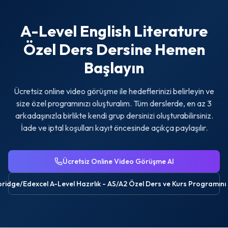
A-Level English Literature
Özel Ders
Dersine Hemen
Başlayın
Ücretsiz online video görüşme ile hedeflerinizi belirleyin ve
size özel programınızı oluşturalım. Tüm derslerde, en az 3
arkadaşınızla birlikte kendi grup dersinizi oluşturabilirsiniz.
İade ve iptal koşulları kayıt öncesinde açıkça paylaşılır.
Ücretsiz Online Video Görüşme Al
idge/Edexcel A-Level Hazırlık - AS/A2 Özel Ders ve Kurs
Programını 