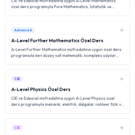
CIE ve Edexcel müfredatına uygun A-Level Mathematics
özel ders programıyla Pure Mathematics, İstatistik ve
Mekanik konularında uzman eğitmenlerle birebir çalışın.
Past paper pratiği ve sınav stratejileri ile A* hedefleyin.
Advanced
A-Level Further Mathematics Özel Ders
A-Level Further Mathematics müfredatına uygun özel ders
programıyla ileri düzey saf matematik, kompleks sayılar,
matrisler ve diferansiyel denklemler konularında birebir
eğitmenle çalışın. Past paper ve sınav stratejileri ile A*
hedefleyin.
CIE
A-Level Physics Özel Ders
CIE ve Edexcel müfredatına uygun A-Level Physics özel
ders programıyla mekanik, elektrik, dalgalar, nükleer fizik ve
parçacık fiziği konularında uzman eğitmenlerle birebir
çalışın. Laboratuvar becerileri ve past paper pratiği ile A*
hedefleyin.
CIE