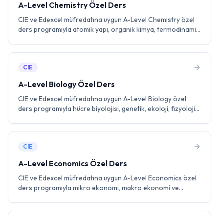
A-Level Chemistry Özel Ders
CIE ve Edexcel müfredatına uygun A-Level Chemistry özel
ders programıyla atomik yapı, organik kimya, termodinamik
ve analitik teknikler konularında uzman eğitmenlerle birebir
çalışın. Laboratuvar becerileri ve past paper pratiği ile A*
hedefleyin.
CIE
A-Level Biology Özel Ders
CIE ve Edexcel müfredatına uygun A-Level Biology özel
ders programıyla hücre biyolojisi, genetik, ekoloji, fizyoloji
ve biyoteknoloji konularında uzman eğitmenlerle birebir
çalışın. Laboratuvar becerileri ve past paper pratiği ile A*
hedefleyin.
CIE
A-Level Economics Özel Ders
CIE ve Edexcel müfredatına uygun A-Level Economics özel
ders programıyla mikro ekonomi, makro ekonomi ve
uluslararası ekonomi konularında uzman eğitmenlerle
birebir çalışın. Diyagram analizi, essay yazımı ve past paper
pratiği ile A* hedefleyin.