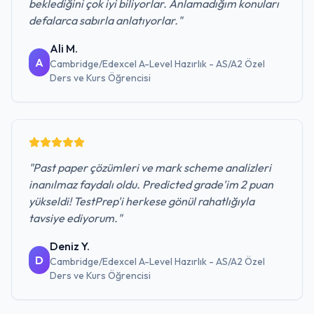
beklediğini çok iyi biliyorlar. Anlamadığım konuları
defalarca sabırla anlatıyorlar.
"
Ali M.
A
Cambridge/Edexcel A-Level Hazırlık - AS/A2 Özel
Ders ve Kurs
Öğrencisi
"
Past paper çözümleri ve mark scheme analizleri
inanılmaz faydalı oldu. Predicted grade'im 2 puan
yükseldi! TestPrep'i herkese gönül rahatlığıyla
tavsiye ediyorum.
"
Deniz Y.
D
Cambridge/Edexcel A-Level Hazırlık - AS/A2 Özel
Ders ve Kurs
Öğrencisi