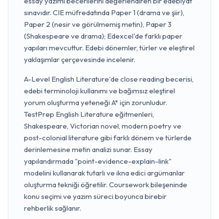
essay yazımı becerilerini değerlendiren bir edebiyat
sınavıdır. CIE müfredatında Paper 1 (drama ve şiir),
Paper 2 (nesir ve görülmemiş metin), Paper 3
(Shakespeare ve drama); Edexcel'de farklı paper
yapıları mevcuttur. Edebi dönemler, türler ve eleştirel
yaklaşımlar çerçevesinde incelenir.
A-Level English Literature'de close reading becerisi,
edebi terminoloji kullanımı ve bağımsız eleştirel
yorum oluşturma yeteneği A* için zorunludur.
TestPrep English Literature eğitmenleri,
Shakespeare, Victorian novel, modern poetry ve
post-colonial literature gibi farklı dönem ve türlerde
derinlemesine metin analizi sunar. Essay
yapılandırmada "point-evidence-explain-link"
modelini kullanarak tutarlı ve ikna edici argümanlar
oluşturma tekniği öğretilir. Coursework bileşeninde
konu seçimi ve yazım süreci boyunca birebir
rehberlik sağlanır.