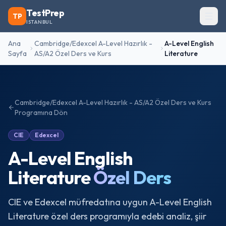
TestPrep
TP
ISTANBUL
Ana
Cambridge/Edexcel A-Level Hazırlık -
A-Level English
Sayfa
AS/A2 Özel Ders ve Kurs
Literature
Cambridge/Edexcel A-Level Hazırlık - AS/A2 Özel Ders ve Kurs
Programına Dön
CIE
Edexcel
A-Level English
Literature
Özel Ders
CIE ve Edexcel müfredatına uygun A-Level English
Literature özel ders programıyla edebi analiz, şiir