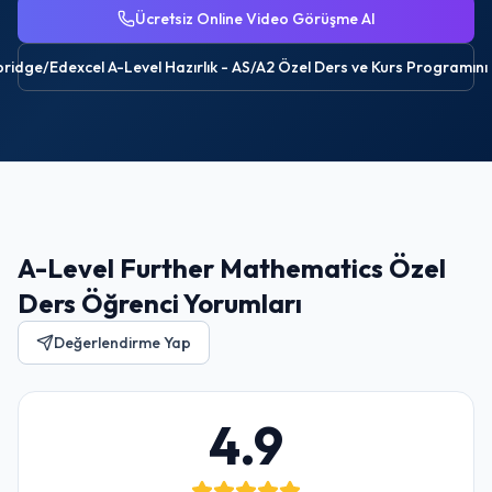
Ücretsiz Online Video Görüşme Al
idge/Edexcel A-Level Hazırlık - AS/A2 Özel Ders ve Kurs
Programını 
A-Level Further Mathematics Özel
Ders Öğrenci Yorumları
Değerlendirme Yap
4.9