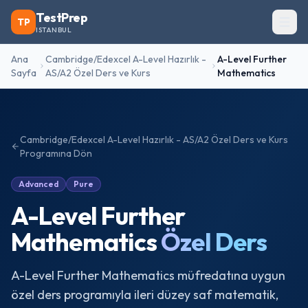
TestPrep
TP
ISTANBUL
Ana
Cambridge/Edexcel A-Level Hazırlık -
A-Level Further
Sayfa
AS/A2 Özel Ders ve Kurs
Mathematics
Cambridge/Edexcel A-Level Hazırlık - AS/A2 Özel Ders ve Kurs
Programına Dön
Advanced
Pure
A-Level Further
Mathematics
Özel Ders
A-Level Further Mathematics müfredatına uygun
özel ders programıyla ileri düzey saf matematik,