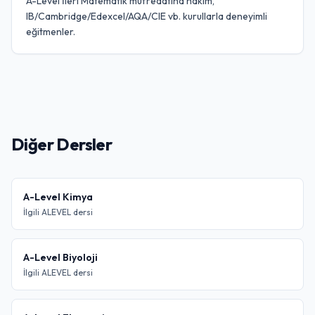
A-Level İleri Matematik müfredatına hakim,
IB/Cambridge/Edexcel/AQA/CIE vb. kurullarla deneyimli
eğitmenler.
Diğer Dersler
A-Level Kimya
İlgili ALEVEL dersi
A-Level Biyoloji
İlgili ALEVEL dersi