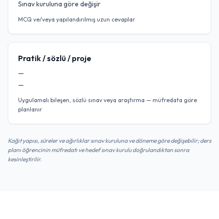
Sınav kuruluna göre değişir
MCQ ve/veya yapılandırılmış uzun cevaplar
Pratik / sözlü / proje
—
—
Uygulamalı bileşen, sözlü sınav veya araştırma — müfredata göre
planlanır
Kağıt yapısı, süreler ve ağırlıklar sınav kuruluna ve döneme göre değişebilir; ders
planı öğrencinin müfredatı ve hedef sınav kurulu doğrulandıktan sonra
kesinleştirilir.