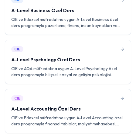
A-Level Business Özel Ders
CIE ve Edexcel müfredatına uygun A-Level Business özel
ders programıyla pazarlama, finans, insan kaynakları ve
operasyon yönetimi konularında uzman eğitmenlerle
birebir çalışın. Vaka çalışması analizi ve past paper pratiği ile
A* hedefleyin.
CIE
A-Level Psychology Özel Ders
CIE ve AQA müfredatına uygun A-Level Psychology özel
ders programıyla bilişsel, sosyal ve gelişim psikolojisi
konularında uzman eğitmenlerle birebir çalışın. Araştırma
yöntemleri, essay yazma teknikleri ve past paper pratiği ile
A* hedefleyin.
CIE
A-Level Accounting Özel Ders
CIE ve Edexcel müfredatına uygun A-Level Accounting özel
ders programıyla finansal tablolar, maliyet muhasebesi,
bütçeleme ve yönetim muhasebesi konularında uzman