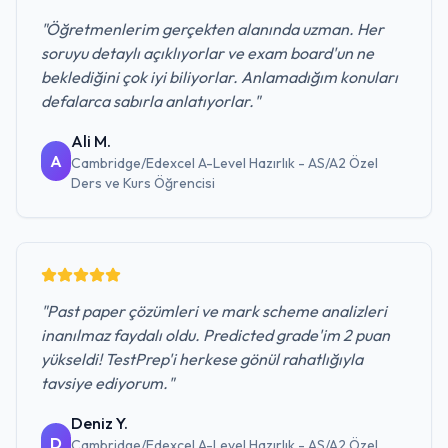
"
Öğretmenlerim gerçekten alanında uzman. Her
soruyu detaylı açıklıyorlar ve exam board'un ne
beklediğini çok iyi biliyorlar. Anlamadığım konuları
defalarca sabırla anlatıyorlar.
"
Ali M.
A
Cambridge/Edexcel A-Level Hazırlık - AS/A2 Özel
Ders ve Kurs
Öğrencisi
"
Past paper çözümleri ve mark scheme analizleri
inanılmaz faydalı oldu. Predicted grade'im 2 puan
yükseldi! TestPrep'i herkese gönül rahatlığıyla
tavsiye ediyorum.
"
Deniz Y.
D
Cambridge/Edexcel A-Level Hazırlık - AS/A2 Özel