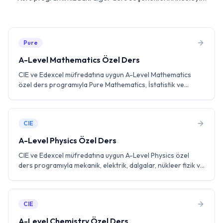
Pure
A-Level Mathematics Özel Ders
CIE ve Edexcel müfredatına uygun A-Level Mathematics
özel ders programıyla Pure Mathematics, İstatistik ve
Mekanik konularında uzman eğitmenlerle birebir çalışın.
Past paper pratiği ve sınav stratejileri ile A* hedefleyin.
CIE
A-Level Physics Özel Ders
CIE ve Edexcel müfredatına uygun A-Level Physics özel
ders programıyla mekanik, elektrik, dalgalar, nükleer fizik ve
parçacık fiziği konularında uzman eğitmenlerle birebir
çalışın. Laboratuvar becerileri ve past paper pratiği ile A*
hedefleyin.
CIE
A-Level Chemistry Özel Ders