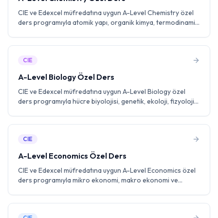
CIE ve Edexcel müfredatına uygun A-Level Chemistry özel
ders programıyla atomik yapı, organik kimya, termodinamik
ve analitik teknikler konularında uzman eğitmenlerle birebir
çalışın. Laboratuvar becerileri ve past paper pratiği ile A*
hedefleyin.
CIE
A-Level Biology Özel Ders
CIE ve Edexcel müfredatına uygun A-Level Biology özel
ders programıyla hücre biyolojisi, genetik, ekoloji, fizyoloji
ve biyoteknoloji konularında uzman eğitmenlerle birebir
çalışın. Laboratuvar becerileri ve past paper pratiği ile A*
hedefleyin.
CIE
A-Level Economics Özel Ders
CIE ve Edexcel müfredatına uygun A-Level Economics özel
ders programıyla mikro ekonomi, makro ekonomi ve
uluslararası ekonomi konularında uzman eğitmenlerle
birebir çalışın. Diyagram analizi, essay yazımı ve past paper
pratiği ile A* hedefleyin.
CIE