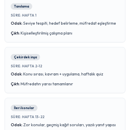
Tanılama
SÜRE
:
HAFTA 1
Odak
:
Seviye tespiti, hedef belirleme, müfredat eşleştirme
Çıktı
:
Kişiselleştirilmiş çalışma planı
Çekirdek inşa
SÜRE
:
HAFTA 2-12
Odak
:
Konu sırası, kavram + uygulama, haftalık quiz
Çıktı
:
Müfredatın yarısı tamamlanır
İleri konular
SÜRE
:
HAFTA 13-22
Odak
:
Zor konular, geçmiş kağıt soruları, yazılı yanıt yapısı