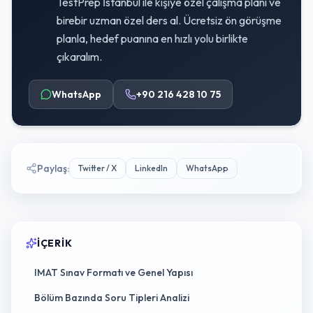
TestPrep İstanbul ile kişiye özel çalışma planı ve
birebir uzman özel ders al. Ücretsiz ön görüşme
planla, hedef puanına en hızlı yolu birlikte
çıkaralım.
WhatsApp
+90 216 428 10 75
Paylaş
:
Twitter / X
LinkedIn
WhatsApp
İÇERIK
IMAT Sınav Formatı ve Genel Yapısı
Bölüm Bazında Soru Tipleri Analizi