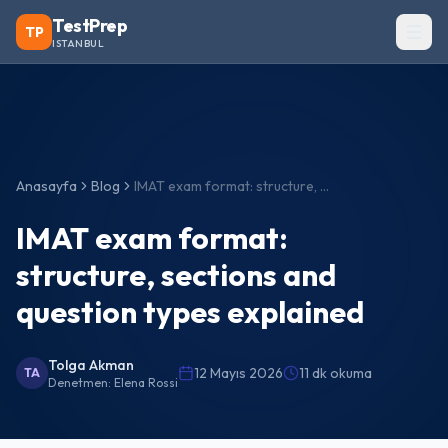
TestPrep
TP
ISTANBUL
Anasayfa
Blog
IMAT exam format: structure, sections and question types explained
IMAT exam format:
structure, sections and
question types explained
Tolga Akman
12 Mayıs 2026
11 dk okuma
TA
Denetmen:
Elena Rossi