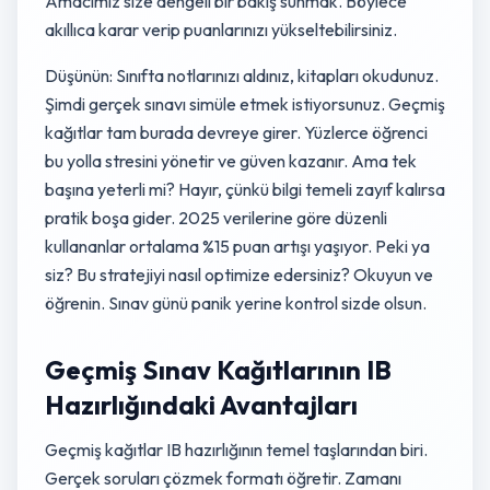
Amacımız size dengeli bir bakış sunmak. Böylece
akıllıca karar verip puanlarınızı yükseltebilirsiniz.
Düşünün: Sınıfta notlarınızı aldınız, kitapları okudunuz.
Şimdi gerçek sınavı simüle etmek istiyorsunuz. Geçmiş
kağıtlar tam burada devreye girer. Yüzlerce öğrenci
bu yolla stresini yönetir ve güven kazanır. Ama tek
başına yeterli mi? Hayır, çünkü bilgi temeli zayıf kalırsa
pratik boşa gider. 2025 verilerine göre düzenli
kullananlar ortalama %15 puan artışı yaşıyor. Peki ya
siz? Bu stratejiyi nasıl optimize edersiniz? Okuyun ve
öğrenin. Sınav günü panik yerine kontrol sizde olsun.
Geçmiş Sınav Kağıtlarının IB
Hazırlığındaki Avantajları
Geçmiş kağıtlar IB hazırlığının temel taşlarından biri.
Gerçek soruları çözmek formatı öğretir. Zamanı