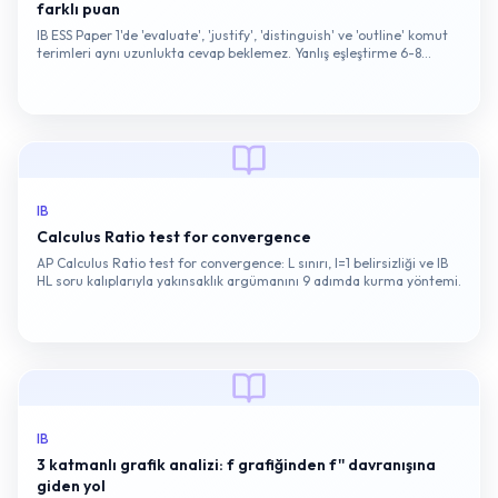
farklı puan
IB ESS Paper 1'de 'evaluate', 'justify', 'distinguish' ve 'outline' komut
terimleri aynı uzunlukta cevap beklemez. Yanlış eşleştirme 6-8
puanlık soruyu 3 puanda bırakır.
IB
Calculus Ratio test for convergence
AP Calculus Ratio test for convergence: L sınırı, l=1 belirsizliği ve IB
HL soru kalıplarıyla yakınsaklık argümanını 9 adımda kurma yöntemi.
IB
3 katmanlı grafik analizi: f grafiğinden f'' davranışına
giden yol