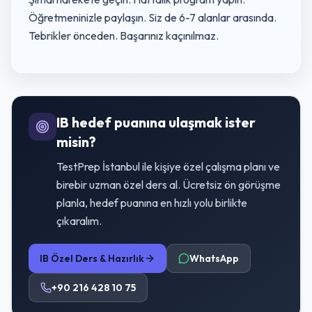
Öğretmeninizle paylaşın. Siz de 6-7 alanlar arasında.
Tebrikler önceden. Başarınız kaçınılmaz.
IB hedef puanına ulaşmak ister
misin?
TestPrep İstanbul ile kişiye özel çalışma planı ve
birebir uzman özel ders al. Ücretsiz ön görüşme
planla, hedef puanına en hızlı yolu birlikte
çıkaralım.
IB Özel Ders & Hazırlık
WhatsApp
+90 216 428 10 75