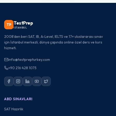
TestPrep
TP
ISTANBUL
2008'den beri SAT, IB, A-Level, IELTS ve 17+ uluslararası sınav
için İstanbul merkezli, dünya çapında online özel ders ve kurs
hizmeti.
info@testprepturkey.com
+90 216 428 1075
ABD SINAVLARI
SAT Hazırlık