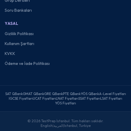
Grup Dersleri
Soru Bankaları
YASAL
Gizlilik Politikası
Kullanım Şartları
KVKK
Ödeme ve İade Politikası
SAT QBank
GMAT QBank
GRE QBank
PTE QBank
YÖS QBank
A-Level Fiyatları
IGCSE Fiyatları
UCAT Fiyatları
LNAT Fiyatları
SSAT Fiyatları
LSAT Fiyatları
YÖS Fiyatları
©
2026
TestPrep İstanbul. Tüm hakları saklıdır.
English
|
العربية
|
Istanbul, Turkiye