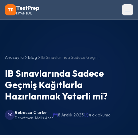
TestPrep
TP
ISTANBUL
Anasayfa
Blog
IB Sınavlarında Sadece Geçmiş Kağıtlarla Hazırlanmak Yeterli mi?
IB Sınavlarında Sadece
Geçmiş Kağıtlarla
Hazırlanmak Yeterli mi?
Rebecca Clarke
8 Aralık 2025
4 dk okuma
RC
Denetmen:
Melis Acar