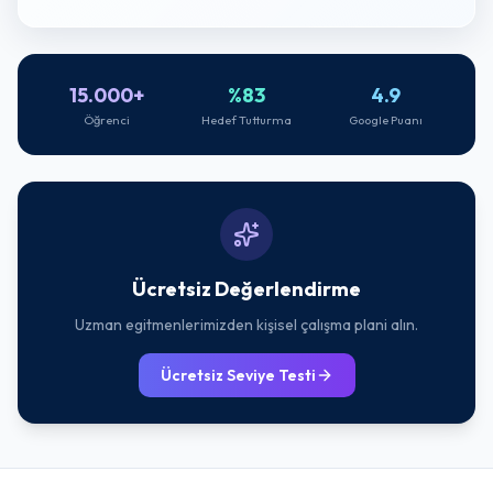
15.000+
%83
4.9
Öğrenci
Hedef Tutturma
Google Puanı
Ücretsiz Değerlendirme
Uzman egitmenlerimizden kişisel çalışma plani alın.
Ücretsiz Seviye Testi